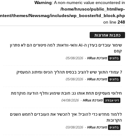
Warning
: A non-numeric value encountered in
/home/hrusco/public_html/wp-
ntent/themes/Newsmag/includes/wp_booster/td_block.php
on line
248
כתבות אחרונות
שימור עובדים בעידן ה-AI והאי-וודאות: למה פיטורים הם לא פתרון
קסם
מערכת HRus
-
05/08/2026
בלוגים
7 עמודי התווך שיש להציב בבסיס תהליך הגיוס ומיתוג המעסיק
מערכת HRus
-
05/08/2026
בלוגים
חילופי מעסיקים תחת אותו גג: חובת שימוע וחלף הודעה מוקדמת
מערכת HRus
-
04/08/2026
דיני עבודה
ללמוד מחדש כדי להוביל: איך להכשיר את העובדים לחמש השנים
הקרובות
מערכת HRus
-
03/08/2026
בלוגים