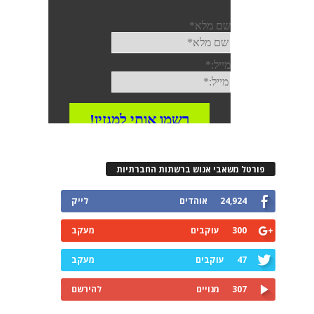
פורטל משאבי אנוש ברשתות החברתיות
24,924
אוהדים
לייק
300
עוקבים
מעקב
47
עוקבים
מעקב
307
מנויים
להירשם