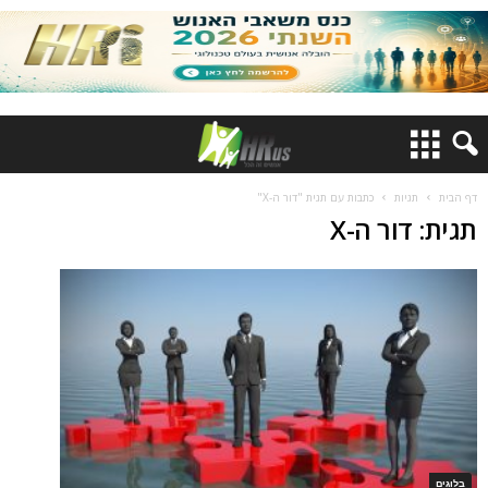
דף הבית
תגיות
כתבות עם תגית "דור ה-X"
תגית: דור ה-X
בלוגים