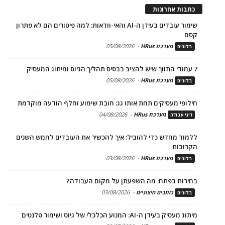
כתבות אחרונות
שימור עובדים בעידן ה-AI והאי-וודאות: למה פיטורים הם לא פתרון
קסם
מערכת HRus
-
05/08/2026
בלוגים
7 עמודי התווך שיש להציב בבסיס תהליך הגיוס ומיתוג המעסיק
מערכת HRus
-
05/08/2026
בלוגים
חילופי מעסיקים תחת אותו גג: חובת שימוע וחלף הודעה מוקדמת
מערכת HRus
-
04/08/2026
דיני עבודה
ללמוד מחדש כדי להוביל: איך להכשיר את העובדים לחמש השנים
הקרובות
מערכת HRus
-
03/08/2026
בלוגים
בחירות בפתח: מה השפעתן על מקום העבודה?
כותבים חיצוניים
-
03/08/2026
בלוגים
מיתוג מעסיק בעידן ה-AI: המנוע הכלכלי של גיוס ושימור טלנטים