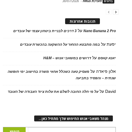
מערכת HRus
-
30/07/2026
בלוגים
תגובות אחרונות
על
Nano Banana 2 Pro
3 דרכים לבניית ביטחון עצמי של עובדים
יפעת
על
במה מתבטא ההחזר על ההשקעה בהכשרת עובדים
על
יאנא קאסם
דרושים במשאבי אנוש – H&M
אלון פיאדה
על
מעסיק טעה כשכלל אחוזי משרה בחישוב ימי חופשה
שנתית – והפסיד בתביעה
David
על
על מי חלה החובה לשלם את עלות ציוד העבודה של העובד
מנהל משאבי אנוש החיפוש שלך מתחיל כאן…