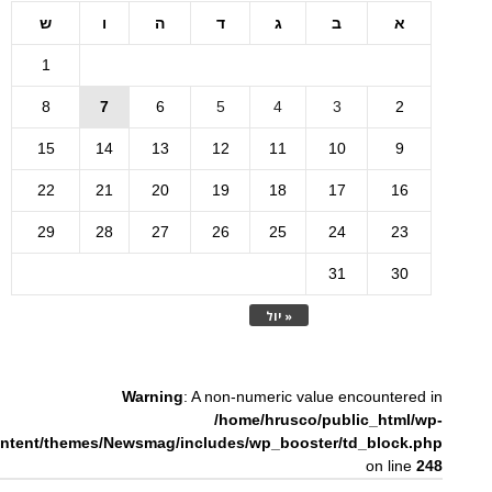
א
ב
ג
ד
ה
ו
ש
1
8
7
6
5
4
3
2
15
14
13
12
11
10
9
22
21
20
19
18
17
16
29
28
27
26
25
24
23
31
30
« יול
Warning
: A non-numeric value encountered in
/home/hrusco/public_html/wp-
ntent/themes/Newsmag/includes/wp_booster/td_block.php
on line
248