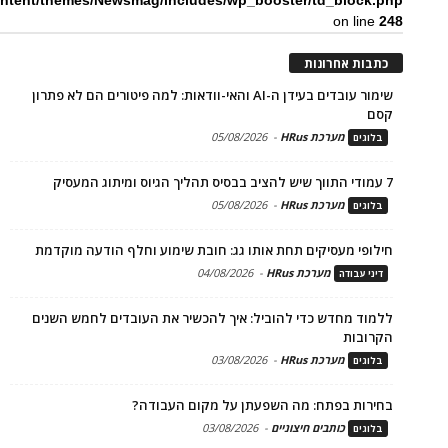
ntent/themes/Newsmag/includes/wp_booster/td_block.php
on line
248
כתבות אחרונות
שימור עובדים בעידן ה-AI והאי-וודאות: למה פיטורים הם לא פתרון
קסם
מערכת HRus
-
05/08/2026
בלוגים
7 עמודי התווך שיש להציב בבסיס תהליך הגיוס ומיתוג המעסיק
מערכת HRus
-
05/08/2026
בלוגים
חילופי מעסיקים תחת אותו גג: חובת שימוע וחלף הודעה מוקדמת
מערכת HRus
-
04/08/2026
דיני עבודה
ללמוד מחדש כדי להוביל: איך להכשיר את העובדים לחמש השנים
הקרובות
מערכת HRus
-
03/08/2026
בלוגים
בחירות בפתח: מה השפעתן על מקום העבודה?
כותבים חיצוניים
-
03/08/2026
בלוגים