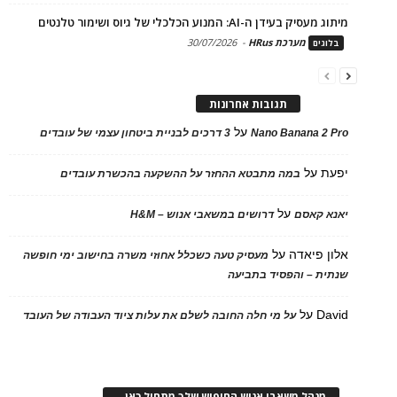
מיתוג מעסיק בעידן ה-AI: המנוע הכלכלי של גיוס ושימור טלנטים
מערכת HRus
-
30/07/2026
בלוגים
תגובות אחרונות
על
Nano Banana 2 Pro
3 דרכים לבניית ביטחון עצמי של עובדים
יפעת
על
במה מתבטא ההחזר על ההשקעה בהכשרת עובדים
על
יאנא קאסם
דרושים במשאבי אנוש – H&M
אלון פיאדה
על
מעסיק טעה כשכלל אחוזי משרה בחישוב ימי חופשה
שנתית – והפסיד בתביעה
David
על
על מי חלה החובה לשלם את עלות ציוד העבודה של העובד
מנהל משאבי אנוש החיפוש שלך מתחיל כאן…