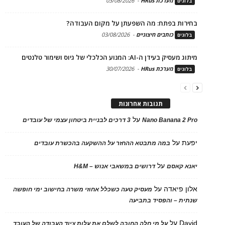
מערכת HRus
-
03/08/2026
בלוגים
בחירות בפתח: מה השפעתן על מקום העבודה?
כותבים חיצוניים
-
03/08/2026
בלוגים
מיתוג מעסיק בעידן ה-AI: המנוע הכלכלי של גיוס ושימור טלנטים
מערכת HRus
-
30/07/2026
בלוגים
תגובות אחרונות
על
Nano Banana 2 Pro
3 דרכים לבניית ביטחון עצמי של עובדים
יפעת
על
במה מתבטא ההחזר על ההשקעה בהכשרת עובדים
על
יאנא קאסם
דרושים במשאבי אנוש – H&M
אלון פיאדה
על
מעסיק טעה כשכלל אחוזי משרה בחישוב ימי חופשה
שנתית – והפסיד בתביעה
David
על
על מי חלה החובה לשלם את עלות ציוד העבודה של העובד