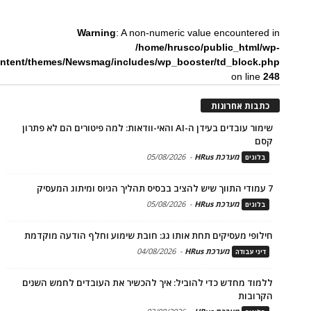
Warning
: A non-numeric value encountered in
/home/hrusco/public_html/wp-
ntent/themes/Newsmag/includes/wp_booster/td_block.php
on line
248
כתבות אחרונות
שימור עובדים בעידן ה-AI והאי-וודאות: למה פיטורים הם לא פתרון
קסם
מערכת HRus
-
05/08/2026
בלוגים
7 עמודי התווך שיש להציב בבסיס תהליך הגיוס ומיתוג המעסיק
מערכת HRus
-
05/08/2026
בלוגים
חילופי מעסיקים תחת אותו גג: חובת שימוע וחלף הודעה מוקדמת
מערכת HRus
-
04/08/2026
דיני עבודה
ללמוד מחדש כדי להוביל: איך להכשיר את העובדים לחמש השנים
הקרובות