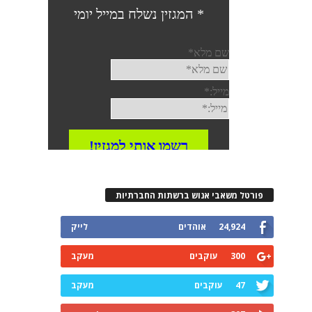
פורטל משאבי אנוש ברשתות החברתיות
24,924
אוהדים
לייק
300
עוקבים
מעקב
47
עוקבים
מעקב