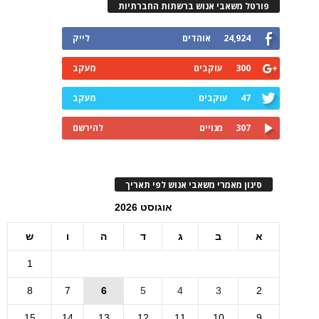
פורטל משאבי אנוש ברשתות החברתיות
24,924
אוהדים
לייק
300
עוקבים
מעקב
47
עוקבים
מעקב
307
מנויים
להירשם
סינון מאמרי משאבי אנוש לפי תאריך
אוגוסט 2026
א
ב
ג
ד
ה
ו
ש
1
8
7
6
5
4
3
2
15
14
13
12
11
10
9