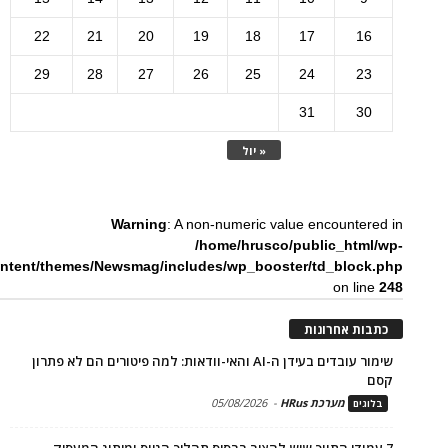
22
21
20
19
18
17
16
29
28
27
26
25
24
23
31
30
« יול
Warning
: A non-numeric value encountered in
/home/hrusco/public_html/wp-
ntent/themes/Newsmag/includes/wp_booster/td_block.php
on line
248
כתבות אחרונות
שימור עובדים בעידן ה-AI והאי-וודאות: למה פיטורים הם לא פתרון
קסם
מערכת HRus
-
05/08/2026
בלוגים
7 עמודי התווך שיש להציב בבסיס תהליך הגיוס ומיתוג המעסיק