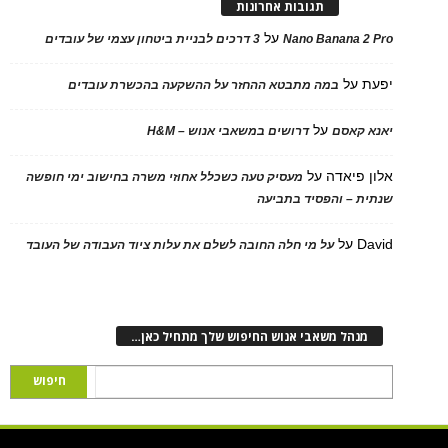
תגובות אחרונות
על
Nano Banana 2 Pro
3 דרכים לבניית ביטחון עצמי של עובדים
יפעת
על
במה מתבטא ההחזר על ההשקעה בהכשרת עובדים
על
יאנא קאסם
דרושים במשאבי אנוש – H&M
אלון פיאדה
על
מעסיק טעה כשכלל אחוזי משרה בחישוב ימי חופשה
שנתית – והפסיד בתביעה
David
על
על מי חלה החובה לשלם את עלות ציוד העבודה של העובד
מנהל משאבי אנוש החיפוש שלך מתחיל כאן…