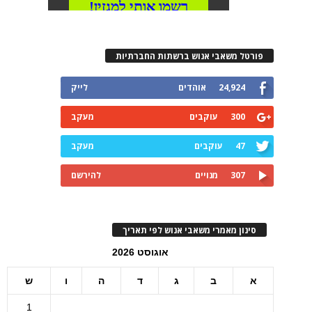
פורטל משאבי אנוש ברשתות החברתיות
24,924
אוהדים
לייק
300
עוקבים
מעקב
47
עוקבים
מעקב
307
מנויים
להירשם
סינון מאמרי משאבי אנוש לפי תאריך
אוגוסט 2026
א
ב
ג
ד
ה
ו
ש
1