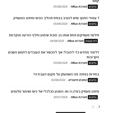
קסם
מערכת HRus
-
05/08/2026
בלוגים
7 עמודי התווך שיש להציב בבסיס תהליך הגיוס ומיתוג המעסיק
מערכת HRus
-
05/08/2026
בלוגים
חילופי מעסיקים תחת אותו גג: חובת שימוע וחלף הודעה מוקדמת
מערכת HRus
-
04/08/2026
דיני עבודה
ללמוד מחדש כדי להוביל: איך להכשיר את העובדים לחמש השנים
הקרובות
מערכת HRus
-
03/08/2026
בלוגים
בחירות בפתח: מה השפעתן על מקום העבודה?
כותבים חיצוניים
-
03/08/2026
בלוגים
מיתוג מעסיק בעידן ה-AI: המנוע הכלכלי של גיוס ושימור טלנטים
מערכת HRus
-
30/07/2026
בלוגים