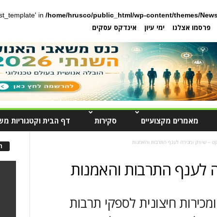
post_template' in
/home/hrusco/public_html/wp-content/themes/News
פרסמו אצלנו
ימי עיון
אינדקס עסקים
מאמרים מקצועיים
סקירות
דף הבית וקטגוריות מש
ט – שיווק ומכירה לענף התרבות והאמנות
ה
ה לענף התרבות והאמנות
מכירות חיצונית לספקי תרבות