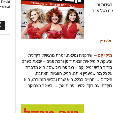
David
ע
בגידות ומי
העבודה 
יה מכל עבר
מ
כ
ולעניין"
מיקי קם
– שחקנית נפלאה, זמרת מרגשת, רקדנית
ובעיקר, קומיקאית יוצאת דופן ורבת פנים – יוצאת בערב
בידור חדש "מיקי קם – רגל פה רגל שם". היא מדברת
על כל מה שמעניין אותנו: הגיל, הזוגיות, האהבה,
הילדים… והחיים בכלל. היא שרה (בליווי תזמורת), היא
רוקדת (עם רקדן לטיני יפה תואר)… ובעיקר מצחיקה