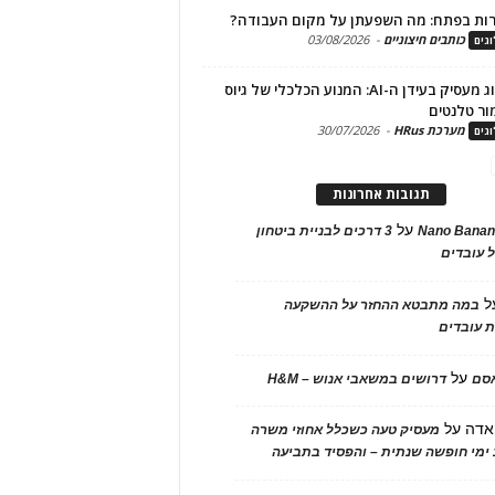
ות בפתח: מה השפעתן על מקום העבודה?
כותבים חיצוניים
-
03/08/2026
גים
מיתוג מעסיק בעידן ה-AI: המנוע הכלכלי של גיוס
ור טלנטים
מערכת HRus
-
30/07/2026
גים
תגובות אחרונות
על
Nano Banan
3 דרכים לבניית ביטחון
 עובדים
ל
במה מתבטא ההחזר על ההשקעה
 עובדים
על
אסם
דרושים במשאבי אנוש – H&M
אדה
על
מעסיק טעה כשכלל אחוזי משרה
ימי חופשה שנתית – והפסיד בתביעה