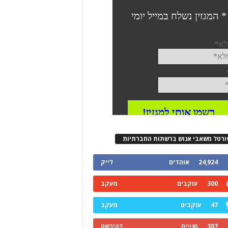
ורטל משאבי אנוש ברשתות החברתיות
24,924
אוהדים
לייק
300
עוקבים
מעקב
47
עוקבים
מעקב
307
מנויים
להירשם