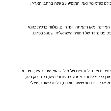
 ואמן המופיע 25 שנה ברחבי הארץ .
יורם טהרלב מסכם את 60 שנות המדינה ,מאז הקמתה ועד היום. מלווה בדלית כהנא
 פסיפס נהדר של החוויה הישראלית ,שנוגע בכולנו.
יקים ואינטיליגנטיים של מולי שהוא "עכבר עיר, חיה תל
וכן לזוז מילימטר ממנה. לטענתו "דשא, כל הירוק הזה,
תל אביביים כמו: שיעור מולדת, בלדה לשוטר, יש לי