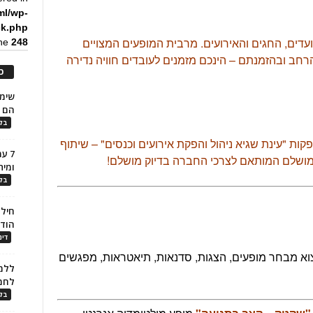
ml/wp-
ck.php
ועדים, החגים והאירועים. מרבית המופעים המצויים
ine
248
חב ובהזמנתם – הינכם מזמנים לעובדים חוויה נדירה
כ
הם ל
בלו
 "עינת שגיא ניהול והפקת אירועים וכנסים" – שיתוף
7 ע
ושלם המותאם לצרכי החברה בדיוק מושלם!
ומית
בלו
חילו
הוד
דינ
א מבחר מופעים, הצגות, סדנאות, תיאטראות, מפגשים
ללמו
לחמ
בלו