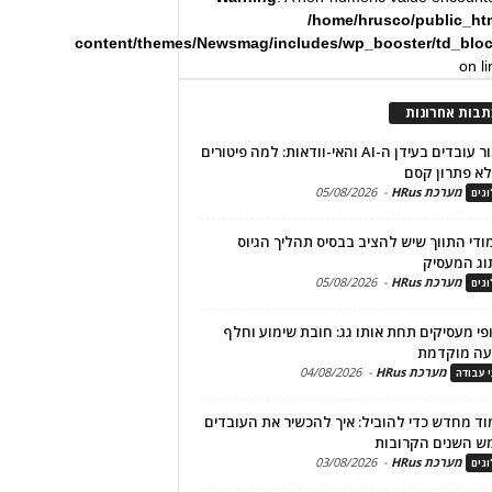
/home/hrusco/public_ht
content/themes/Newsmag/includes/wp_booster/td_blo
on l
תבות אחרונות
שימור עובדים בעידן ה-AI והאי-וודאות: למה פיטורים
א פתרון קסם
מערכת HRus
-
05/08/2026
גים
מודי התווך שיש להציב בבסיס תהליך הגיוס
וג המעסיק
מערכת HRus
-
05/08/2026
גים
פי מעסיקים תחת אותו גג: חובת שימוע וחלף
עה מוקדמת
מערכת HRus
-
04/08/2026
י עבודה
ד מחדש כדי להוביל: איך להכשיר את העובדים
ש השנים הקרובות
מערכת HRus
-
03/08/2026
גים