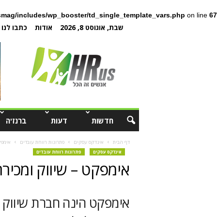
mag/includes/wp_booster/td_single_template_vars.php
on line
67
שבת, אוגוסט 8, 2026
אודות
כתבו לנו
חדשות
דעות
ברנז'ה
דף הבית
אינדקס עסקים
פתרונות רווחת עובדים
אימפק
אינדקס עסקים
פתרונות רווחת עובדים
אימפקט – שיווק ומכיר
אימפקט הינה חברת שיווק ו