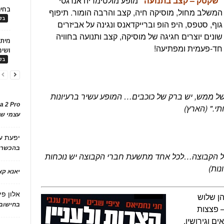
"שקטק – קצב בתנועה"
מופע מולטימדיה אנרגטי
בחיר
המשלב מחול, מוסיקה חיה, קצב והרבה הומור. תיפוף
בלו
גוף, סטפס, היפ הופ וברייקדאנס ונגינה על אביזרים
שונים יוצרים חגיגה של מוסיקה, קצב ותנועה בחוויה
חד-פעמית ומפתיעה!
ושימ
בלו
של ממש, יש ברק של כוכבים… המופע עשיר ברעיונות
a 2 Pro
י." (הארץ)
עצמי של
יפעת
ע
בהכשרת
ל כל הקבוצה…לכל אחד מתשעת חברי הקבוצה יש נוכחות
נות)
יאנא ק
אלון פי
ן שלוש
בחישוב 
– פצצות
ים וגירושין,