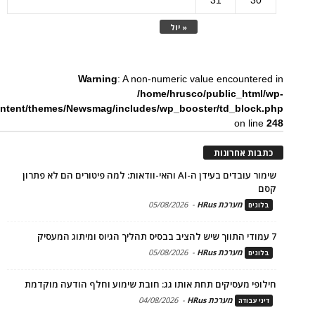
« יול
Warning
: A non-numeric value encountered in
/home/hrusco/public_html/wp-
ntent/themes/Newsmag/includes/wp_booster/td_block.php
on line
248
כתבות אחרונות
שימור עובדים בעידן ה-AI והאי-וודאות: למה פיטורים הם לא פתרון
קסם
מערכת HRus
-
05/08/2026
בלוגים
7 עמודי התווך שיש להציב בבסיס תהליך הגיוס ומיתוג המעסיק
מערכת HRus
-
05/08/2026
בלוגים
חילופי מעסיקים תחת אותו גג: חובת שימוע וחלף הודעה מוקדמת
מערכת HRus
-
04/08/2026
דיני עבודה