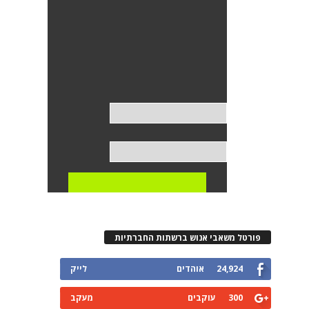
פורטל משאבי אנוש ברשתות החברתיות
24,924
אוהדים
לייק
300
עוקבים
מעקב