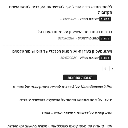
ללמוד מחדש כדי להוביל: איך להכשיר את העובדים לחמש השנים
הקרובות
מערכת HRus
-
03/08/2026
בלוגים
בחירות בפתח: מה השפעתן על מקום העבודה?
כותבים חיצוניים
-
03/08/2026
בלוגים
מיתוג מעסיק בעידן ה-AI: המנוע הכלכלי של גיוס ושימור טלנטים
מערכת HRus
-
30/07/2026
בלוגים
תגובות אחרונות
על
Nano Banana 2 Pro
3 דרכים לבניית ביטחון עצמי של עובדים
יפעת
על
במה מתבטא ההחזר על ההשקעה בהכשרת עובדים
על
יאנא קאסם
דרושים במשאבי אנוש – H&M
אלון פיאדה
על
מעסיק טעה כשכלל אחוזי משרה בחישוב ימי חופשה