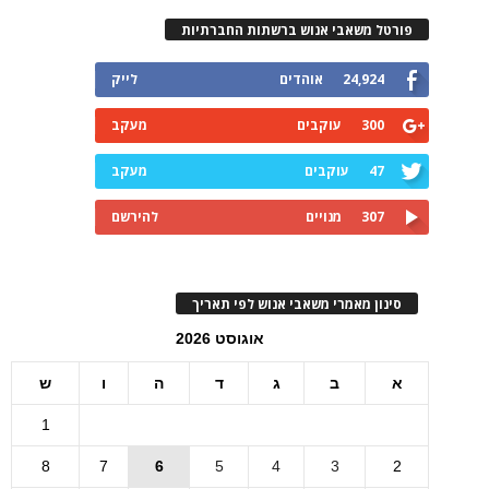
פורטל משאבי אנוש ברשתות החברתיות
24,924
אוהדים
לייק
300
עוקבים
מעקב
47
עוקבים
מעקב
307
מנויים
להירשם
סינון מאמרי משאבי אנוש לפי תאריך
אוגוסט 2026
א
ב
ג
ד
ה
ו
ש
1
8
7
6
5
4
3
2