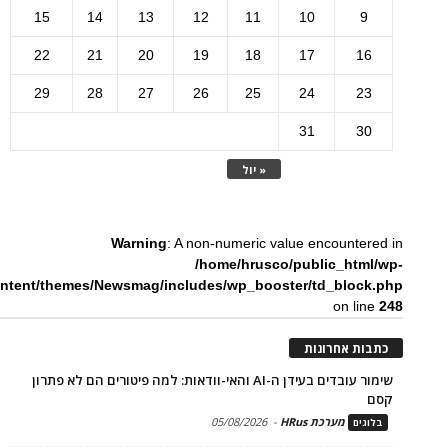
15
14
13
12
11
10
9
22
21
20
19
18
17
16
29
28
27
26
25
24
23
31
30
« יול
Warning
: A non-numeric value encountered in
/home/hrusco/public_html/wp-
ntent/themes/Newsmag/includes/wp_booster/td_block.php
on line
248
כתבות אחרונות
שימור עובדים בעידן ה-AI והאי-וודאות: למה פיטורים הם לא פתרון
קסם
מערכת HRus
-
05/08/2026
בלוגים