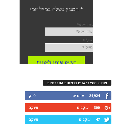
פורטל משאבי אנוש ברשתות החברתיות
24,924
אוהדים
לייק
300
עוקבים
מעקב
47
עוקבים
מעקב