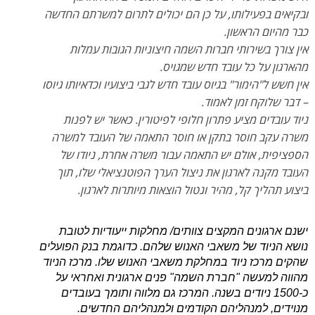
ובקיאים בפעילותו, על כן הם יכולים לתרום למשרתם החדשה
כבר מהיום הראשון.
אין צורך בשירותי חברות השמה חיצוניות הגובות עמלות
מהארגון על כל עובד חדש שמגויס.
אין חשש ל"הימור" בגיוס עובד חדש לגבי ביצועיו וכדאיותו גיוסו
– דבר שלוקח זמן לאמוד.
ניוד עובדים מציע פתרון חלופי לפיטורין. כאשר יש לפנות
משרה עקב חוסר בתקן או חוסר התאמה של העובד למשרה
הספציפית, אולם יש התאמה עבור משרה אחרת, ניודו של
העובד מקנה לארגון את ניצול הערך הפוטנציאלי שלו, תוך
ביצוע תהליך קל, מהיר ונטול הוצאות מיותרות לארגון.
ישנם ארגונים המקצים צוותים/ מחלקות ייעודיות לטובת
נושא הניוד של משאבי האנוש שלהם. כדוגמת בנק הפועלים
שהקים מרכז ניוד במחלקת משאבי האנוש שלו. מרכז הניוד
מהווה למעשה "חברת השמה" פנים ארגונית ואחראי על
כ-1500 ניודים בשנה. המרכז גם מלווה ותומך בעובדים
מנוידים, למנהליהם הקודמים ולמנהליהם החדשים.