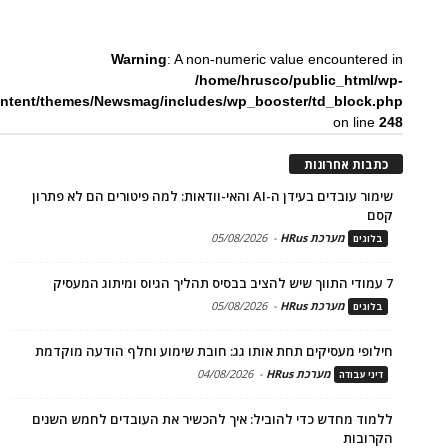
Warning
: A non-numeric value encountered in
/home/hrusco/public_html/wp-
ntent/themes/Newsmag/includes/wp_booster/td_block.php
on line
248
כתבות אחרונות
שימור עובדים בעידן ה-AI והאי-וודאות: למה פיטורים הם לא פתרון
קסם
מערכת HRus
-
05/08/2026
בלוגים
7 עמודי התווך שיש להציב בבסיס תהליך הגיוס ומיתוג המעסיק
מערכת HRus
-
05/08/2026
בלוגים
חילופי מעסיקים תחת אותו גג: חובת שימוע וחלף הודעה מוקדמת
מערכת HRus
-
04/08/2026
דיני עבודה
ללמוד מחדש כדי להוביל: איך להכשיר את העובדים לחמש השנים
הקרובות