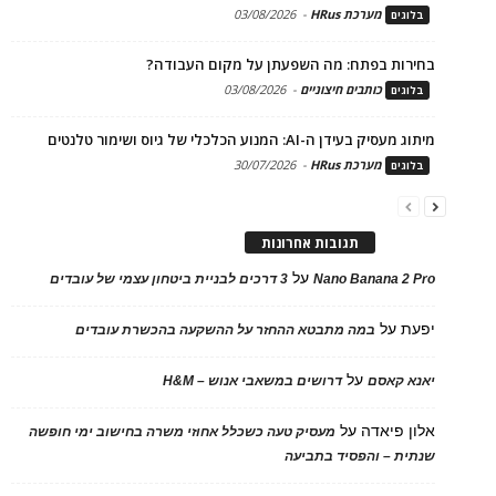
מערכת HRus
-
03/08/2026
בלוגים
בחירות בפתח: מה השפעתן על מקום העבודה?
כותבים חיצוניים
-
03/08/2026
בלוגים
מיתוג מעסיק בעידן ה-AI: המנוע הכלכלי של גיוס ושימור טלנטים
מערכת HRus
-
30/07/2026
בלוגים
תגובות אחרונות
על
Nano Banana 2 Pro
3 דרכים לבניית ביטחון עצמי של עובדים
יפעת
על
במה מתבטא ההחזר על ההשקעה בהכשרת עובדים
על
יאנא קאסם
דרושים במשאבי אנוש – H&M
אלון פיאדה
על
מעסיק טעה כשכלל אחוזי משרה בחישוב ימי חופשה
שנתית – והפסיד בתביעה