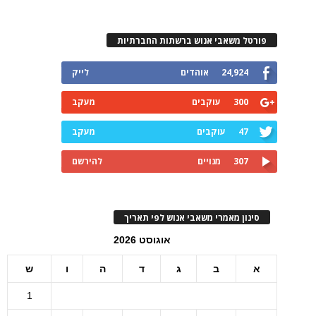
פורטל משאבי אנוש ברשתות החברתיות
24,924
אוהדים
לייק
300
עוקבים
מעקב
47
עוקבים
מעקב
307
מנויים
להירשם
סינון מאמרי משאבי אנוש לפי תאריך
אוגוסט 2026
א
ב
ג
ד
ה
ו
ש
1