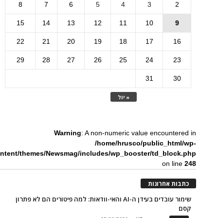
8
7
6
5
4
3
2
15
14
13
12
11
10
9
22
21
20
19
18
17
16
29
28
27
26
25
24
23
31
30
« יול
Warning
: A non-numeric value encountered in
/home/hrusco/public_html/wp-
ntent/themes/Newsmag/includes/wp_booster/td_block.php
on line
248
כתבות אחרונות
שימור עובדים בעידן ה-AI והאי-וודאות: למה פיטורים הם לא פתרון
קסם