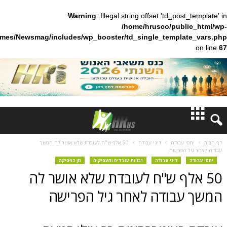
Warning
: Illegal string offset 'td_pos
/home/hrusco/publ
content/themes/Newsmag/includes/wp_booster/td_single_templa
חדשות
 עבודה
דיני עבודה
50 אלף ש"ח לעובדת שלא אושר לה המשך
הפרישה
דעות
דיני עבודה
זכויות עובדים ומעסיקים
מן הפסיקה
לף ש"ח לעובדת שלא אושר לה
ברנז'ה
בודה לאחר גיל הפרישה
מאמרים