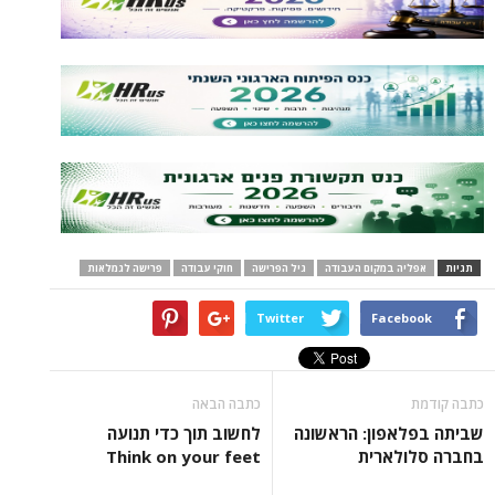
ה במקום העבודה
גיל הפרישה
חוקי עבודה
פרישה לגמלאות
Twitter
Face
כתבה הבאה
אפון: הראשונה
לחשוב תוך כדי תנועה
לארית
Think on your feet