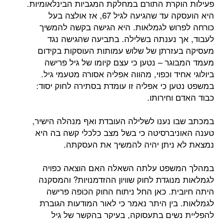
קרת התורם במחלקת המגביות הבינלאומיות.
היא הועסקה עד שהגיעה לגיל 67, אז אולצה בעל
וש לגמלאות. היא הגישה בקשה להמשיך
 נענתה בשלילה. בתביעה שהגישה נגד
זרתן של שלוש עמותות העוסקות בקידום
גר – נטען כי עצם קיומו של גיל פרישה
יד וכפוי, מהווה אפליה אסורה מטעמי גיל.
ן כי אפליה זו עומדת בסתירה לחוק יסוד:
וחירותו.
 נענו לשלילה העובדת ואף מנהלה הישיר,
יברסיטה כי בשל מצב כלכלי קשה בה היא
ניתן יהיה להמשיך את העסקתה.
שפט עלתה השאלה האם הוצאה כפויה
נוגדת לחוק שוויון ההזדמנויות? והמסקנה
ית. כאן החל ניתוח החוק הכופה פרישה
בין היתר נאמר כי לאור המודעות הגוברת
שים בתעסוקה, בעיקר בהקשר של גיל