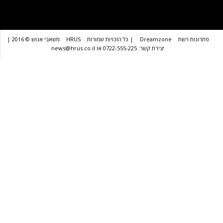
שת
Dreamzone
| כל הזכויות שמורות
HRUS
משאבי אנוש © 2016 |
יצירת קשר: 0722-555-225 או news@hrus.co.il