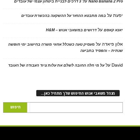
על
Nano Banana 2
3 דרכים לבניית ביטחון עצמי של עובדים
על
במה מתבטא ההחזר על ההשקעה בהכשרת עובדים
על
 קאסם
דרושים במשאבי אנוש – H&M
 פיאדה
על
מעסיק טעה כשכלל אחוזי משרה בחישוב ימי חופשה
ת – והפסיד בתביעה
D
על
על מי חלה החובה לשלם את עלות ציוד העבודה של העובד
נהל משאבי אנוש החיפוש שלך מתחיל כאן…