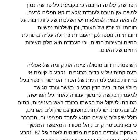
לתה ההבנה כי בקביעת גיל פרישה נמוך
 הטבה לעובדת אלא דווקא הפליה לרעה.
ויה לגמלאות יש השלכות שליליות רבות על
ויותיו של העובד, וכן השלכות נפשיות
 נוספו לכך העובדות כי חלה עלייה בתוחלת
כות החיים, וכי העבודה היא חלק מאיכות
האדם.
ידוב מוטולה ציינה את קיומה של אפליה
של עובדים מבוגרים. נקבע כי קיימת אי
וגע למידתיות של הסדר הפרישה הכפוי בגיל
ד. בית הדין קבע כי כאשר עובד מגישד
קשה להמשך עבודה לאחר גיל הפרישה,
קול את בקשתו בכובד ראש בענייניות, בתום
ת. יש לקחת בחשבון גם שיקולים מגוונים,
ים אישיים הנוגע לעובד ספציפי זה. התברר
סיטה קיים נוהל מסודר המאפשר המנשך
העסקת עובדים במקרים מסוימים לאחר גיל 67. נקבע
עובדה כי בבקשה שהגישה העובדת