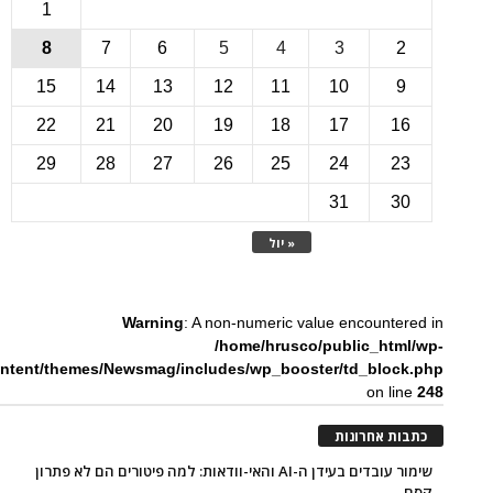
1
8
7
6
5
4
3
15
14
13
12
11
10
22
21
20
19
18
17
1
29
28
27
26
25
24
2
31
3
« יול
Warning
: A non-numeric value encounte
/home/hrusco/public_htm
content/themes/Newsmag/includes/wp_booster/td_bloc
on li
ת אחרונות
שימור עובדים בעידן ה-AI והאי-וודאות: למה פיטורים הם לא פתרון