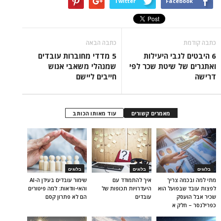
Twitter
Facebook
כתבה קודמת
כתבה הבאה
6 היבטים לגבי היעילות
5 מדדי מחוברות עובדים
ואתגרים של שיטת שכר לפי
שמנהלי משאבי אנוש
דרישה
חייבים ליישם
מאמרים קשורים
עוד מאותו הכותב
בלוגים
בלוגים
בלוגים
מתי למה ובכמה צריך
איך להתמודד עם
שימור עובדים בעידן ה-AI
לפצות עובד שבפועל הוא
היעדרויות תכופות של
והאי-וודאות: למה פיטורים
שכיר אבל הועסק
עובדים
הם לא פתרון קסם
כפרילנסר – חלק א