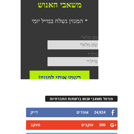
פורטל משאבי אנוש ברשתות החברתיות
24,924
אוהדים
לייק
300
עוקבים
מעקב