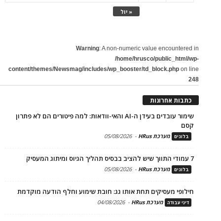
« יול
Warning
: A non-numeric value encountered in
/home/hrusco/public_html/wp-
content/themes/Newsmag/includes/wp_booster/td_block.php
on line
248
כתבות אחרונות
שימור עובדים בעידן ה-AI והאי-וודאות: למה פיטורים הם לא פתרון
קסם
מערכת HRus
-
05/08/2026
בלוגים
7 עמודי התווך שיש להציב בבסיס תהליך הגיוס ומיתוג המעסיק
מערכת HRus
-
05/08/2026
בלוגים
חילופי מעסיקים תחת אותו גג: חובת שימוע וחלף הודעה מוקדמת
מערכת HRus
-
04/08/2026
דיני עבודה