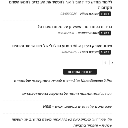
ללמוד מחדש כדי להוביל: איך להכשיר את העובדים לחמש השנים
הקרובות
מערכת HRus
-
03/08/2026
בלוגים
בחירות בפתח: מה השפעתן על מקום העבודה?
כותבים חיצוניים
-
03/08/2026
בלוגים
מיתוג מעסיק בעידן ה-AI: המנוע הכלכלי של גיוס ושימור טלנטים
מערכת HRus
-
30/07/2026
בלוגים
תגובות אחרונות
Nano Banana 2 Pro
על
3 דרכים לבניית ביטחון עצמי של עובדים
יפעת
על
במה מתבטא ההחזר על ההשקעה בהכשרת עובדים
יאנא קאסם
על
דרושים במשאבי אנוש – H&M
אלון פיאדה
על
מעסיק טעה כשכלל אחוזי משרה בחישוב ימי חופשה
שנתית – והפסיד בתביעה