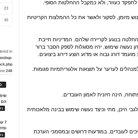
לתפקד כעוזר, ולא כמקבל ההחלטות הסופי.
23
וש מיומן, לסקור ולאשר את כל ההמלצות הקריטיות
30
החלטה בנוגע לקריירה שלהם. המדיניות חייבת
 נעשה שימוש, יהיו מסוגלות לספק הסבר ברור
tered in
מועמד דורג גבוה או מדוע הוצע דירוג ביצועים.
tml/wp-
ock.php
מנהלים לערער על תוצאות אלגוריתמיות פגומות.
line
248
כ
וחה, הינה חיונית לאמון העובדים.
הם ל
גבי היכן, מתי וכיצד נעשה שימוש בבינה מלאכותית
בלו
7 ע
ומית
ריכים לעובדים, במודעות דרושים ובמסמכי הערכת
בלו