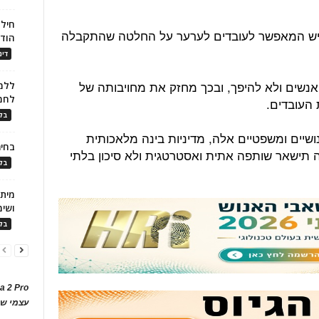
חילו
ונגיש המאפשר לעובדים לערער על החלטה שהתקבלה
הוד
דינ
נשים ולא להיפך, ובכך מחזק את מחויבותה של
ללמו
לחמ
העובדים.
בלו
ושיים ומשפטיים אלה, מדיניות בינה מלאכותית
בחיר
ה תישאר שותפה אתית ואסטרטגית ולא סיכון בלתי
בלו
ושימ
בלו
a 2 Pro
עצמי של