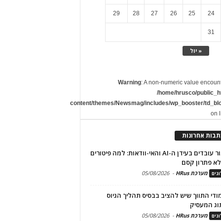
29
28
27
26
25
24
31
« יול
Warning
: A non-numeric value encoun
/home/hrusco/public_h
content/themes/Newsmag/includes/wp_booster/td_bl
on 
תבות אחרונות
שימור עובדים בעידן ה-AI והאי-וודאות: למה פיטורים
א פתרון קסם
מערכת HRus
-
05/08/2026
גים
מודי התווך שיש להציב בבסיס תהליך הגיוס
וג המעסיק
מערכת HRus
-
05/08/2026
גים