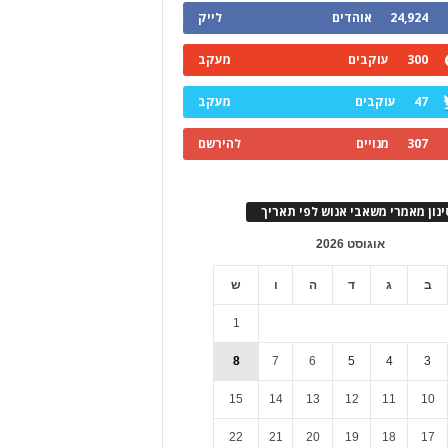
24,924
אוהדים
לייק
300
עוקבים
מעקב
47
עוקבים
מעקב
307
מנויים
להירשם
ינון מאמרי משאבי אנוש לפי תאריך
אוגוסט 2026
ב
ג
ד
ה
ו
ש
1
8
7
6
5
4
3
15
14
13
12
11
10
22
21
20
19
18
17