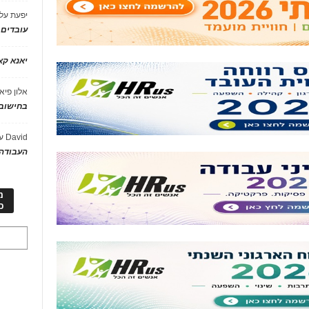
יפעת
על
עובדים
יאנא ק
אלון פיא
בחישוב 
David
ע
העבודה 
מ
כ