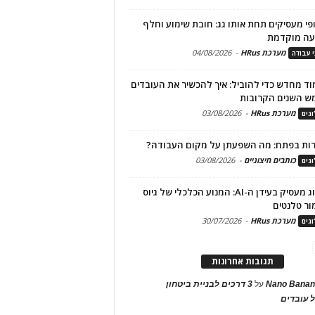
פי מעסיקים תחת אותו גג: חובת שימוע וחלף
עה מוקדמת
מערכת HRus
-
04/08/2026
י עבודה
ד מחדש כדי להוביל: איך להכשיר את העובדים
ש השנים הקרובות
מערכת HRus
-
03/08/2026
גים
ות בפתח: מה השפעתן על מקום העבודה?
כותבים חיצוניים
-
03/08/2026
גים
מיתוג מעסיק בעידן ה-AI: המנוע הכלכלי של גיוס
ור טלנטים
מערכת HRus
-
30/07/2026
גים
תגובות אחרונות
Nano Banan
על
3 דרכים לבניית ביטחון
 עובדים