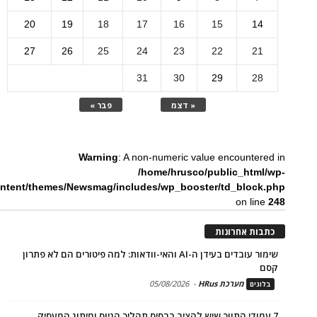
20
19
18
17
16
15
14
27
26
25
24
23
22
21
31
30
29
28
« דצמ
פבר »
Warning
: A non-numeric value encountered in
/home/hrusco/public_html/wp-
ntent/themes/Newsmag/includes/wp_booster/td_block.php
on line
248
כתבות אחרונות
שימור עובדים בעידן ה-AI והאי-וודאות: למה פיטורים הם לא פתרון
קסם
מערכת HRus
-
05/08/2026
בלוגים
7 עמודי התווך שיש להציב בבסיס תהליך הגיוס ומיתוג המעסיק