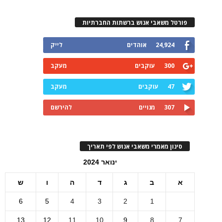
פורטל משאבי אנוש ברשתות החברתיות
24,924
אוהדים
לייק
300
עוקבים
מעקב
47
עוקבים
מעקב
307
מנויים
להירשם
סינון מאמרי משאבי אנוש לפי תאריך
ינואר 2024
א
ב
ג
ד
ה
ו
ש
6
5
4
3
2
1
13
12
11
10
9
8
7