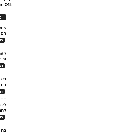
ine
248
כ
הם ל
בלו
7 ע
ומית
בלו
חילו
הוד
דינ
ללמו
לחמ
בלו
בחיר