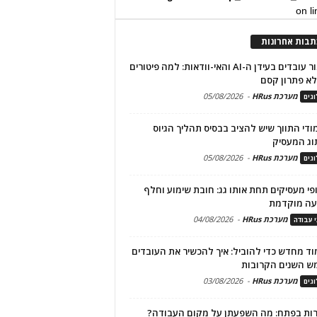
on l
תבות אחרונות
שימור עובדים בעידן ה-AI והאי-וודאות: למה פיטורים
א פתרון קסם
מערכת HRus
-
05/08/2026
גים
מודי התווך שיש להציב בבסיס תהליך הגיוס
וג המעסיק
מערכת HRus
-
05/08/2026
גים
פי מעסיקים תחת אותו גג: חובת שימוע וחלף
עה מוקדמת
מערכת HRus
-
04/08/2026
י עבודה
ד מחדש כדי להוביל: איך להכשיר את העובדים
ש השנים הקרובות
מערכת HRus
-
03/08/2026
גים
ות בפתח: מה השפעתן על מקום העבודה?