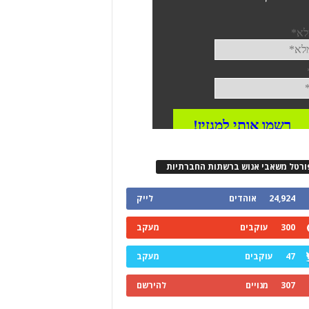
ורטל משאבי אנוש ברשתות החברתיות
24,924
אוהדים
לייק
300
עוקבים
מעקב
47
עוקבים
מעקב
307
מנויים
להירשם