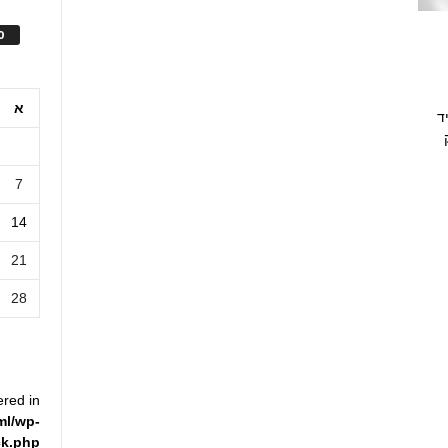
ס
א
ד
7
14
21
28
ered in
ml/wp-
ck.php