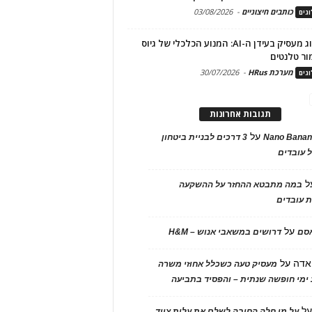
כותבים חיצוניים
-
03/08/2026
גים
מיתוג מעסיק בעידן ה-AI: המנוע הכלכלי של גיוס
ור טלנטים
מערכת HRus
-
30/07/2026
גים
תגובות אחרונות
על
Nano Banan
3 דרכים לבניית ביטחון
 עובדים
ל
במה מתבטא ההחזר על ההשקעה
 עובדים
על
אסם
דרושים במשאבי אנוש – H&M
אדה
על
מעסיק טעה כשכלל אחוזי משרה
ימי חופשה שנתית – והפסיד בתביעה
ל
על מי חלה החובה לשלם את עלות ציוד