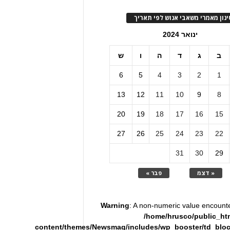
ינון מאמרי משאבי אנוש לפי תאריך
ינואר 2024
ב
ג
ד
ה
ו
ש
6
5
4
3
2
1
13
12
11
10
9
8
20
19
18
17
16
15
27
26
25
24
23
22
31
30
29
« דצמ
פבר »
Warning
: A non-numeric value encount
/home/hrusco/public_ht
content/themes/Newsmag/includes/wp_booster/td_blo