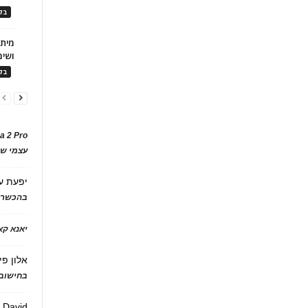
בלו
ושימ
בלו
a 2 Pro
עצמי של
יפעת
ע
בהכשרת
יאנא ק
אלון פי
בחישוב 
David
ע