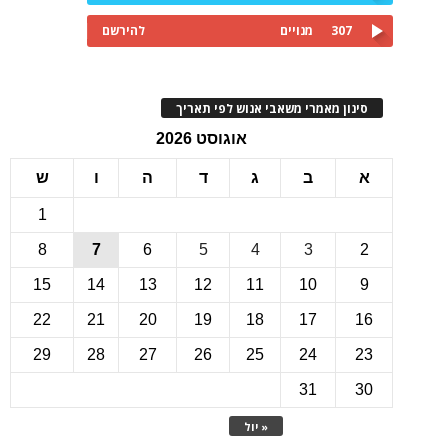
307
מנויים
להירשם
ינון מאמרי משאבי אנוש לפי תאריך
אוגוסט 2026
ב
ג
ד
ה
ו
ש
1
8
7
6
5
4
3
15
14
13
12
11
10
22
21
20
19
18
17
1
29
28
27
26
25
24
2
31
3
« יול