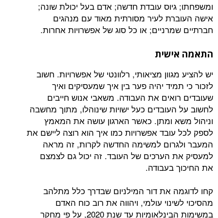
גיוס עובדת חדשה; אדם בעל יכולת שונה;
רת לעיר מסורתית מאוד עם מנהגים
מרניים; או כל סוג של אפשרויות אחרות.
ישית
גוון מציאותי, רלוונטי של אפשרויות. חשוב
מיד יהיה פער בין איך שמעסיקים ואיך
ואים את העבודה. משאבי אנוש חייבים
העובדים כעל ישויות שינוהלו, מתוך מחשבה
א ומתן. כאשר הארגון עושה את המאמץ
עובד אפשרויות כמו איך הוא רוצה ליישם את
גרום למשימה החדשה לקרות, זה מראה
 הערכים של העובד. זה יכול גם לצמצם
 בעבודה.
ה את דור המילניום שבדרך כלל מתלהב
ינוי עולמי, ויהווה את רוב כוח האדם
במשימות הבינלאומיות עד שנת 2020, על פי מחקר