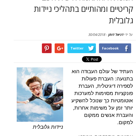
סקירות
 ומהותיים בתהליכי ניידות
דף הבית
תן
-
30/04/2018
Twitter
Face
עולם העבודה הוא
עברת פעולות
גיטלית, העברת
מסוימות למערכות
 כך שנוכל להשקיע
על משימות אחרות,
נשים ממקום
ניידות גלובלית