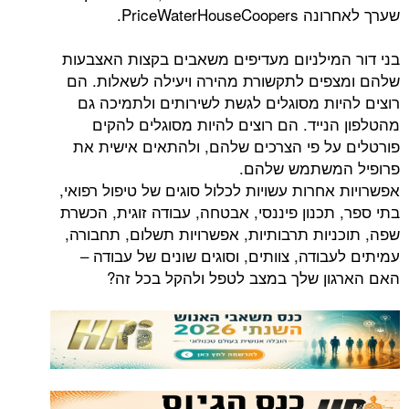
PriceWaterHo.
מילניום מעדיפים משאבים בקצות האצבעות
ים לתקשורת מהירה ויעילה לשאלות. הם
ות מסוגלים לגשת לשירותים ולתמיכה גם
נייד. הם רוצים להיות מסוגלים להקים
ל פי הצרכים שלהם, ולהתאים אישית את
משתמש שלהם.
חרות עשויות לכלול סוגים של טיפול רפואי,
כנון פיננסי, אבטחה, עבודה זוגית, הכשרת
יות תרבותיות, אפשרויות תשלום, תחבורה,
ודה, צוותים, וסוגים שונים של עבודה –
ן שלך במצב לטפל ולהקל בכל זה?