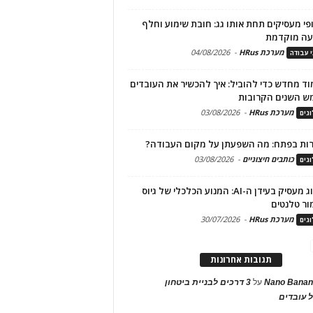
פי מעסיקים תחת אותו גג: חובת שימוע וחלף
עה מוקדמת
מערכת HRus
-
04/08/2026
י עבודה
ד מחדש כדי להוביל: איך להכשיר את העובדים
ש השנים הקרובות
מערכת HRus
-
03/08/2026
גים
ות בפתח: מה השפעתן על מקום העבודה?
כותבים חיצוניים
-
03/08/2026
גים
מיתוג מעסיק בעידן ה-AI: המנוע הכלכלי של גיוס
ור טלנטים
מערכת HRus
-
30/07/2026
גים
תגובות אחרונות
Nano Banan
על
3 דרכים לבניית ביטחון
 עובדים