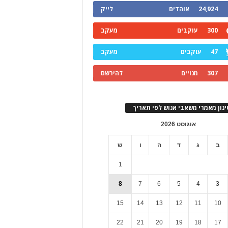
24,924
אוהדים
לייק
300
עוקבים
מעקב
47
עוקבים
מעקב
307
מנויים
להירשם
ינון מאמרי משאבי אנוש לפי תאריך
אוגוסט 2026
ב
ג
ד
ה
ו
ש
1
8
7
6
5
4
3
15
14
13
12
11
10
22
21
20
19
18
17