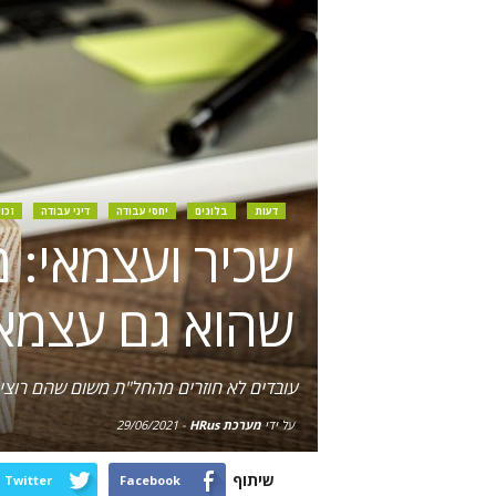
דעות
בלוגים
יחסי עבודה
דיני עבודה
זכו
שכיר ועצמאי: מ
שהוא גם עצמא
עובדים לא חוזרים מהחל"ת משום שהם רוצי
על ידי
מערכת HRus
-
29/06/2021
שיתוף
Twitter
Facebook