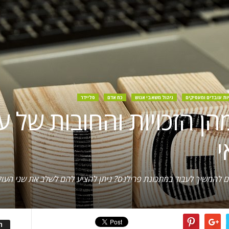
יות עובדים ומעסיקים
ניהול משאבי אנוש
כח אדם
סליידר
הן הזכויות והחובות של ע
י
ם להמשיך לעבוד במתכונת פרילנס? ניתן להציע להם לשלב את שני העו
ה