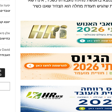
 שהגיש תעודת מחלה הוא הצהיר שאנו כשיר
יפעת
על
עובדים
יאנא ק
אלון פיא
בחישוב 
David
ע
העבודה 
מ
כ