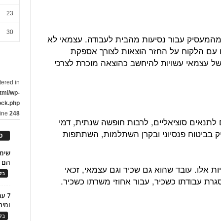
23
30
 מהמעסיק עבור נסיעות מהבית לעבודה. עצמאי לא
ם עם הלקוח על החזר הוצאות לצורך אספקת
של עצמאי עשויות להיחשב כהוצאה מוכרת לצרכי
tered in
tml/wp-
ock.php
line
248
 לתנאים סוציאליים, לרבות חופשה שנתית, דמי
בביטוח פנסיוני ובקרן השתלמות, השתתפות
כ
הם ל
ות אלו. עובד שהוא גם שכיר וגם עצמאי, זכאי
בלו
סגרת עבודתו כשכיר, עבור אחוזי משרתו כשכיר.
7 ע
ומית
בלו