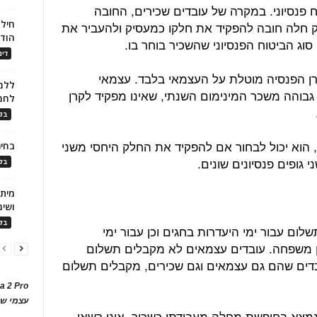
פנסיוני. במקרה של עובדים שכירים, החובה
חילו
 חלה חובה להפקיד את חלקו כמעסיק ולהעביר את
הוד
 סוג הביטוח הפנסיוני שהשכיר בוחר בו.
דינ
ן הפנסיה מוטלת על העצמאי בלבד. עצמאי
ללמו
בוהה משכר המינימום השנתי, שאינו מפקיד לקרן
לחמ
בלו
 הוא יכול לבחור אם להפקיד את החלק היחסי משני
בחיר
י גופים פנסיונים שונים.
בלו
ושימ
בלו
לום עבור ימי היעדרות בחגים וכן עבור ימי
בן משפחה. עובדים עצמאים לא מקבלים תשלום
ובדים שהם גם עצמאים וגם שכירים, מקבלים תשלום
a 2 Pro
עצמי של
שנמצא בחופשת מחלה מעבודתו כשכיר, אינו רשאי