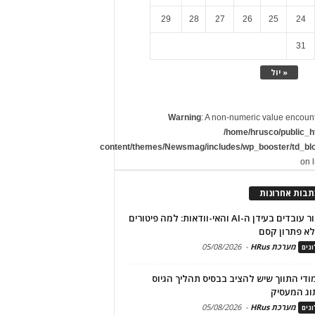
29
28
27
26
25
24
31
« יול
Warning
: A non-numeric value encoun
/home/hrusco/public_h
content/themes/Newsmag/includes/wp_booster/td_bl
on 
תבות אחרונות
שימור עובדים בעידן ה-AI והאי-וודאות: למה פיטורים
א פתרון קסם
מערכת HRus
-
05/08/2026
גים
מודי התווך שיש להציב בבסיס תהליך הגיוס
וג המעסיק
מערכת HRus
-
05/08/2026
גים