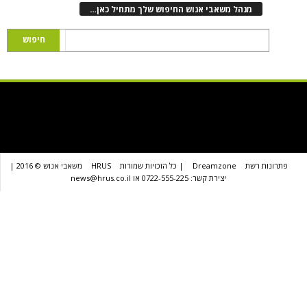
נהל משאבי אנוש החיפוש שלך מתחיל כאן…
שת
Dreamzone
| כל הזכויות שמורות
HRUS
משאבי אנוש © 2016 |
יצירת קשר: 0722-555-225 או news@hrus.co.il