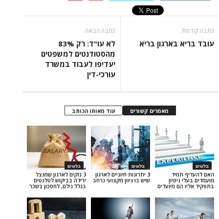
כתבה הבאה
בארגון בריא
לא עו"ד: רק 83%
מהסטודנטים למשפטים
יעדיפו לעבוד במשרד
עורכי-דין
מאמרים קשורים
עוד מאותו הכותב
בלוגים
בלוגים
יד
3 יתרונות חיוניים לארגון
3 נזקים לארגון שמנצל
סיון
שיש בו גיוון מקצועי נרחב
ירידה בביקוש לטלנטים
 מיועדים
בגלל גילם, לחסכון בשכר