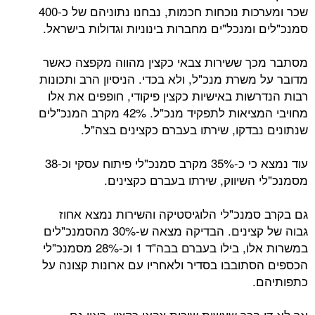
שכר ומערכות נוכחות חכמות, נבחנו נתוניהם של כ-400
מנכל"ים מחברות בינוניות וגדולות בישראל.
 ששירות צבאי כקצין מהווה מקפצה כאשר
שרת מנכ"ל, ולא בכדי. הניסיון הרב ותכונות
ות באישיות כקצין פיקודי, חופפים את אלו
מחויבי המציאות לתפקיד מנכ"ל. 42% מקרב המנכ"לים
בדקו, שירתו בעברם כקצינים בצה"ל.
עוד נמצא כי כ-35% מקרב סמנכ"לי פיתוח עסקי וכ-38
השיווק, שירתו בעברם כקצינים.
מנכ"לי הלוגיסטיקה והשירות נמצא אחוז
גבוה של קצינים. הבדיקה מצאה ש-30% מהסמנכ"לים
במשרות אלו, בילו בעברם בבה"ד 1 וכ-28% מסמנכ"לי
תובבו בסדיר ולאחריו עם ארונות קצונה על
.
כך שעשית שירות צבאי כקצין, ראוי גם