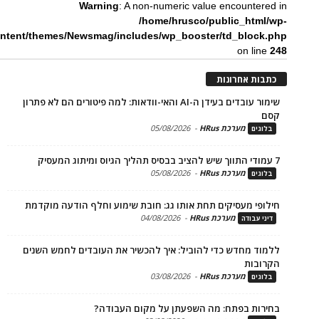
Warning
: A non-numeric value encounte
/home/hrusco/public_htm
content/themes/Newsmag/includes/wp_booster/td_bloc
on li
ת אחרונות
שימור עובדים בעידן ה-AI והאי-וודאות: למה פיטורים הם לא פתרון
מערכת HRus
-
05/08/2026
ים
מערכת HRus
-
05/08/2026
ים
פי מעסיקים תחת אותו גג: חובת שימוע וחלף הודעה מוקדמת
מערכת HRus
-
04/08/2026
 עבודה
ד מחדש כדי להוביל: איך להכשיר את העובדים לחמש השנים
בות
מערכת HRus
-
03/08/2026
ים
ות בפתח: מה השפעתן על מקום העבודה?