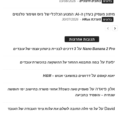
כותבים חיצוניים
-
03/08/2026
ים
בעידן ה-AI: המנוע הכלכלי של גיוס ושימור טלנטים
מערכת HRus
-
30/07/2026
ים
תגובות אחרונות
על
Nano Banana 2
3 דרכים לבניית ביטחון עצמי של עובדים
על
במה מתבטא ההחזר על ההשקעה בהכשרת עובדים
על
 קאסם
דרושים במשאבי אנוש – H&M
 פיאדה
על
מעסיק טעה כשכלל אחוזי משרה בחישוב ימי חופשה
ת – והפסיד בתביעה
D
על
על מי חלה החובה לשלם את עלות ציוד העבודה של העובד