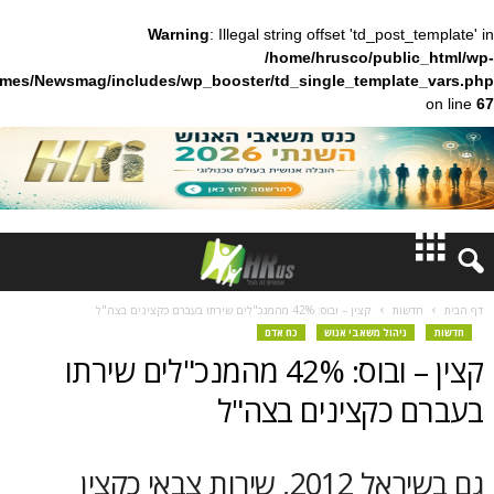
Warning
: Illegal string offset 'td_pos
/home/hrusco/publ
content/themes/Newsmag/includes/wp_booster/td_single_templa
חדשות
ות
קצין – ובוס: 42% מהמנכ"לים שירתו בעברם כקצינים בצה"ל
יהול משאבי אנוש
כח אדם
דעות
קצין – ובוס: 42% מהמנכ"לים שירתו
ברנז'ה
כקצינים בצה"ל
מאמרים
גם בשיראל 2012, שירות צבאי כקצין