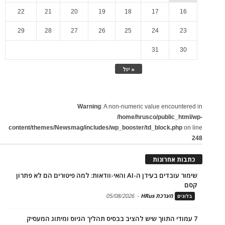
22
21
20
19
18
17
16
29
28
27
26
25
24
23
31
30
« יול
Warning
: A non-numeric value encountered in
/home/hrusco/public_html/wp-
content/themes/Newsmag/includes/wp_booster/td_block.php
on line
248
כתבות אחרונות
שימור עובדים בעידן ה-AI והאי-וודאות: למה פיטורים הם לא פתרון
קסם
מערכת HRus
-
05/08/2026
בלוגים
7 עמודי התווך שיש להציב בבסיס תהליך הגיוס ומיתוג המעסיק