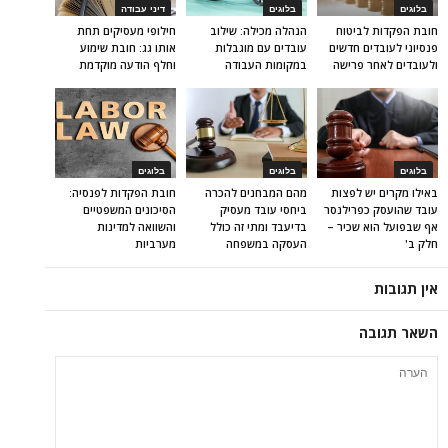
בלוגים
בלוגים
דיני עבודה
חובת הפקדות לביטוח
הנהלה מכילה: שילוב
חילופי מעסיקים תחת
פנסיוני לעובדים חדשים
עובדים עם מוגבלות
אותו גג: חובת שימוע
ולעובדים לאחר פרישה
במקומות העבודה
וחלף הודעה מוקדמת
בלוגים
בלוגים
בלוגים
באילו מקרים יש לפצות
מהם המבחנים להכרה
חובת הפקדות לפנסיה:
עובד שהועסק כפרילנסר
ביחסי עובד מעסיק
הסיכונים המשפטיים
אף שבפועל הוא שכיר –
בדיעבד ומתי זה כולל
והשוואה למדינות
חלק ב'
העסקה במשפחה
מערביות
אין תגובות
השאר תגובה