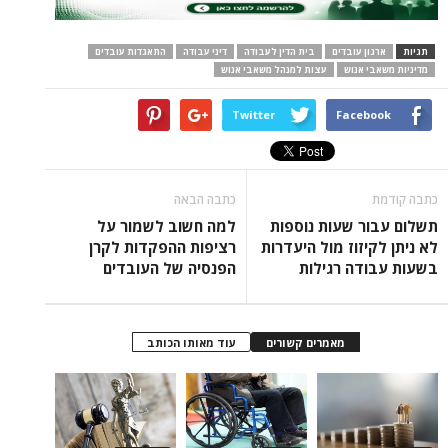
תגיות
ארגון עובדים
בית הדין לעבודה
דיני עבודה
התאגדות עובדים
מדיניות משאבי אנוש
עצות למנהל משאבי אנוש
Twitter
Facebook
כתבה קודמת
כתבה הבאה
תשלום עבור שעות נוספות
למה חשוב לשמור על
לא ניתן לקיזוז מול היעדרות
רציפות ההפקדות לקרן
בשעות עבודה רגילות
הפנסיה של העובדים
מאמרים קשורים
עוד מאותו הכותב