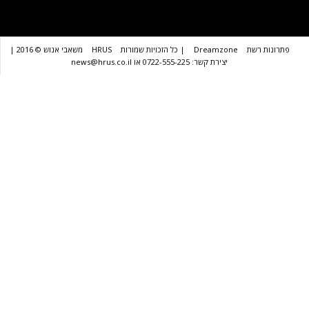
שת
Dreamzone
| כל הזכויות שמורות
HRUS
משאבי אנוש © 2016 |
יצירת קשר: 0722-555-225 או news@hrus.co.il