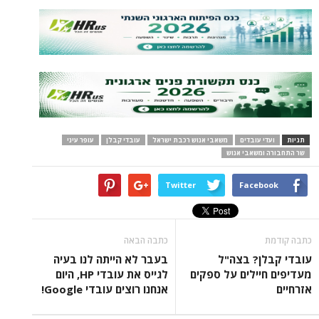
עובדים
משאבי אנוש רכבת ישראל
עובדי קבלן
עופר עיני
משאבי אנוש
Twitter
Face
כתבה הבאה
? בצה"ל
בעבר לא הייתה לנו בעיה
ילים על ספקים
לגייס את עובדי HP, היום
אנחנו רוצים עובדי Google!