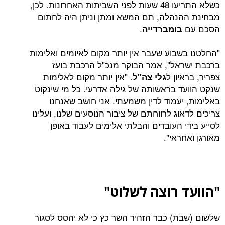
כשלא התריעו 48 שעות לפני השביתות האחרונות. לכן,
נהלה, תם המשא ומתן וניתן היה לחתום
.
בומברדייה
שבוע שעבר אין יותר מקום לאיומים ואלימות
אל", אמר הבוקר מנכ"ל הרכבת בועז
יון ל
. "אין יותר מקום לאלימות
גלי צה"ל
ד בראשותה של גילה אדרעי. כל מי שינקוט
יעמוד לדין משמעתי. אני חושב שאנחנו
וג לרווחתם של ציבור הנוסעים שלנו, ועלינו
 העובדים והבלתי אלימים לעבוד באופן
ראי".
 רוצה לשלוט"
ת) כבר הזהיר השר כץ כי לא יהסס לסגור