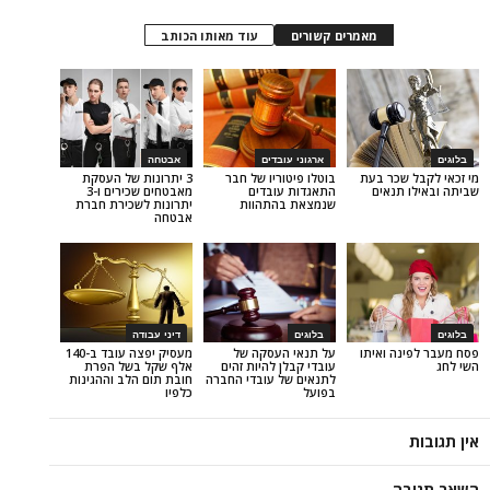
מאמרים קשורים
עוד מאותו הכותב
ארגוני עובדים
אבטחה
שכר בעת
בוטלו פיטוריו של חבר
3 יתרונות של העסקת
תנאים
התאגדות עובדים
מאבטחים שכירים ו-3
שנמצאת בהתהוות
יתרונות לשכירת חברת
אבטחה
בלוגים
דיני עבודה
ה ואיתו
על תנאי העסקה של
מעסיק יפצה עובד ב-140
עובדי קבלן להיות זהים
אלף שקל בשל הפרת
לתנאים של עובדי החברה
חובת תום הלב וההגינות
בפועל
כלפיו
ה