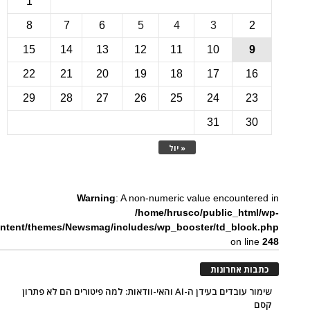
1
8
7
6
5
4
3
15
14
13
12
11
10
22
21
20
19
18
17
1
29
28
27
26
25
24
2
31
3
« יול
Warning
: A non-numeric value encounte
/home/hrusco/public_htm
content/themes/Newsmag/includes/wp_booster/td_bloc
on li
ת אחרונות
שימור עובדים בעידן ה-AI והאי-וודאות: למה פיטורים הם לא פתרון