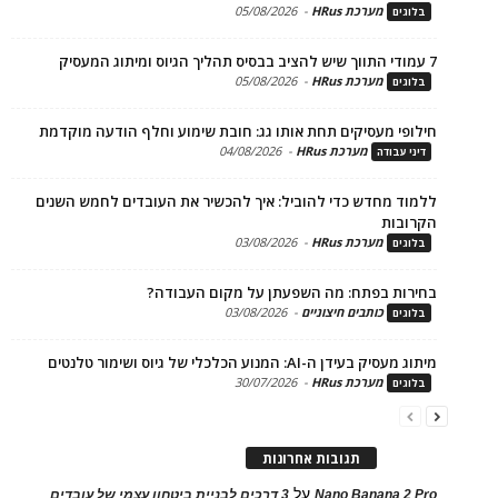
מערכת HRus
-
05/08/2026
ים
מערכת HRus
-
05/08/2026
ים
פי מעסיקים תחת אותו גג: חובת שימוע וחלף הודעה מוקדמת
מערכת HRus
-
04/08/2026
 עבודה
ד מחדש כדי להוביל: איך להכשיר את העובדים לחמש השנים
בות
מערכת HRus
-
03/08/2026
ים
ות בפתח: מה השפעתן על מקום העבודה?
כותבים חיצוניים
-
03/08/2026
ים
בעידן ה-AI: המנוע הכלכלי של גיוס ושימור טלנטים
מערכת HRus
-
30/07/2026
ים
תגובות אחרונות
על
Nano Banana 2
3 דרכים לבניית ביטחון עצמי של עובדים