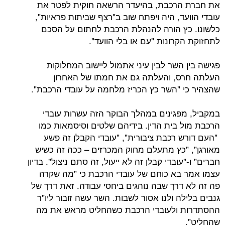
הרכבת, בהיעדר הרשאה חוקית לפטר את
ד, היה ויפתח שוב ב"רצף שביתות פראיות",
ץ הורה להנהלת הרכבת לחתום על הסכם
רונות "עם או בלי הוועד".
השר לבין עיני אתמול ליישוב המחלוקות
, והעלתה גם את חמתו של האחרון
 "השר כץ הכריז מלחמה על עובדי הרכבת".
פגינים במהלך הבוקר הזה עשרות עובדי
 בית הדין. בידיהם שלטים וסיסמאות כמו
 רכבת ציבורית", "עובדי הקבלן זה פשע
"כץ מתעלם מחוק המכרזים – ככה זה כשיש
עובדי קבלן זה לא ייעול, זה סתם ניצול". בדיון
בא כוחם של עובדי הרכבת כי "מה שקרה
דרך שבה נוהגים ביחסי עבודה. זאת דרך של
ה ולנו אסור לשבות. השר עשה זובור ליו"ר
 ולעובדי הרכבת כשהחליט מראש את מה