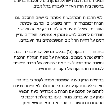
הלת רכבת ישראל מתקרבים להסכמה בדיונים
 הדין האזורי לעבודה בתל אביב.
ת המתגבשות מסתמן כי יישום ההסכם עם
ברדיה" יידחה בשבועיים, וכך גם שביתת
שאולי תהיה מוגבלת. בפרק זמן זה על שני
יכנס למשא ומתן אינטנסיבי. הצדדים עדיין
חיית ההליכים המשמעתיים נגד העובדים.
דן הבוקר (ב') בבקשתם של ועד עובדי הרכבת
עיצומים, במחאה על כוונת הנהלת הרכבת
בורה לשכור את שירותיה של חברה חיצונית
תחזוקה של הקטרים החדשים.
יון טענה השופטת אפרת לקסר כי בית הדין
ודה קבע בעבר כי ההנהלה לא הייתה צריכה
 הסכם עם חברת בומברדייה בעת המשא
עובדים. מנגד, טענו בהנהלת הרכבת כי
והעובדים הפרו את תנאי המשא ומתן