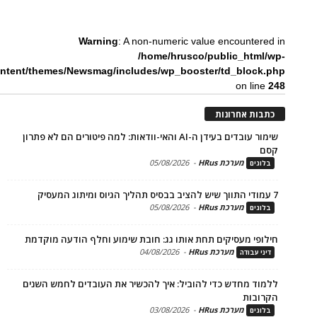
Warning
: A non-numeric value encounte
/home/hrusco/public_htm
content/themes/Newsmag/includes/wp_booster/td_bloc
on li
ת אחרונות
שימור עובדים בעידן ה-AI והאי-וודאות: למה פיטורים הם לא פתרון
מערכת HRus
-
05/08/2026
ים
מערכת HRus
-
05/08/2026
ים
פי מעסיקים תחת אותו גג: חובת שימוע וחלף הודעה מוקדמת
מערכת HRus
-
04/08/2026
 עבודה
ד מחדש כדי להוביל: איך להכשיר את העובדים לחמש השנים
בות
מערכת HRus
-
03/08/2026
ים