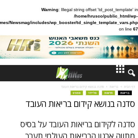
Warning
: Illegal string offset 'td_pos
/home/hrusco/publ
content/themes/Newsmag/includes/wp_booster/td_single_templa
חדשות
ות
סדנה בנושא קידום בריאות העובד
חדשות
סליידר
ספורט
דעות
נושא קידום בריאות העובד
ברנז'ה
ידום בריאות העובד על בסיס
מאמרים
רגון הבריאות העולמי תערך