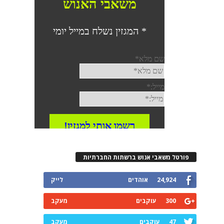
רטל משאבי אנוש ברשתות החברתיות
24,924
אוהדים
לייק
300
עוקבים
מעקב
47
עוקבים
מעקב