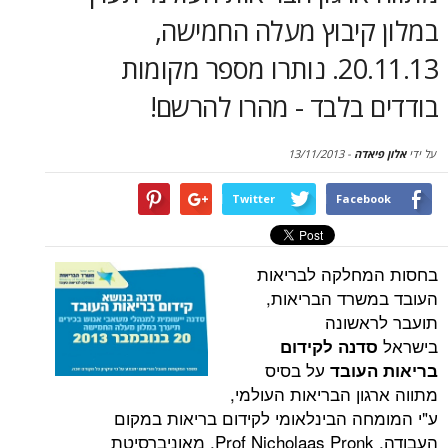
סקירות
קיבוץ מעלה החמישה,
דף הבית
20.11.13. נותרו מספר מקומות
בלבד - מהרו להרשם!
דה
-
13/11/2013
Twitter
Face
חלקה לבריאות
רד הבריאות,
שונה
נה לקידום
על בסיס
עובד
ן הבריאות העולמי,
ה הבינלאומי לקידום בריאות במקום
העבודה, Prof Nicholaas Pronk, מאוניברסיטת