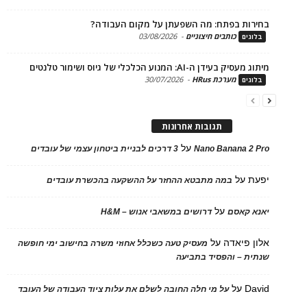
ות בפתח: מה השפעתן על מקום העבודה?
כותבים חיצוניים
-
03/08/2026
ים
בעידן ה-AI: המנוע הכלכלי של גיוס ושימור טלנטים
מערכת HRus
-
30/07/2026
ים
תגובות אחרונות
על
Nano Banana 2
3 דרכים לבניית ביטחון עצמי של עובדים
על
במה מתבטא ההחזר על ההשקעה בהכשרת עובדים
על
 קאסם
דרושים במשאבי אנוש – H&M
 פיאדה
על
מעסיק טעה כשכלל אחוזי משרה בחישוב ימי חופשה
ת – והפסיד בתביעה
D
על
על מי חלה החובה לשלם את עלות ציוד העבודה של העובד