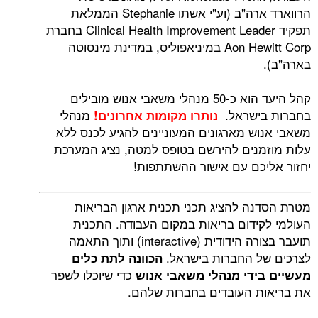
הרווארד ארה"ב (וע"י אשתו Stephanie הממלאת
תפקיד Clinical Health Improvement Leader בחברת
Aon Hewitt Corp במיניאפוליס, במדינת מינסוטה
קהל היעד הוא כ-50 מנהלי משאבי אנוש מובילים
ישראל.
מנהלי
נותרו מקומות אחרונים!
ש מארגונים המעוניינים להגיע לכנס ללא
נים להירשם בטופס למטה, נציג המערכת
כם עם אישור ההשתתפות!
ה להציג תכני תכנית ארגון הבריאות
ידום בריאות במקום העבודה. התכנית
תועבר בצורה הידודית (interactive) ותוך התאמה
 החברות בישראל.
הכוונה לתת כלים
כדי שיוכלו לשפר
ידי מנהלי משאבי אנוש
 העובדים בחברות שלהם.