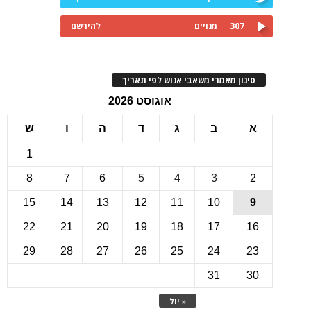
307
מנויים
להירשם
ינון מאמרי משאבי אנוש לפי תאריך
אוגוסט 2026
ב
ג
ד
ה
ו
ש
1
8
7
6
5
4
3
15
14
13
12
11
10
22
21
20
19
18
17
1
29
28
27
26
25
24
2
31
3
« יול