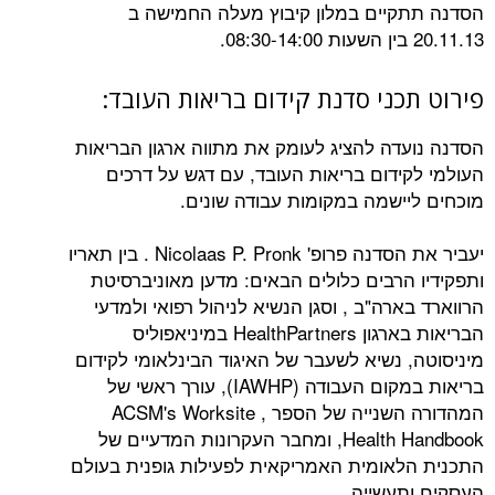
יים במלון קיבוץ מעלה החמישה ב
ני סדנת קידום בריאות העובד:
דה להציג לעומק את מתווה ארגון הבריאות
ידום בריאות העובד, עם דגש על דרכים
ישמה במקומות עבודה שונים.
יעביר את הסדנה פרופ' Nicolaas P. Pronk . בין תאריו
הרבים כלולים הבאים: מדען מאוניברסיטת
רה"ב , וסגן הנשיא לניהול רפואי ולמדעי
הבריאות בארגון HealthPartners במיניאפוליס
 נשיא לשעבר של האיגוד הבינלאומי לקידום
בריאות במקום העבודה (IAWHP), עורך ראשי של
המהדורה השנייה של הספר , ACSM's Worksite
Health Handbook, ומחבר העקרונות המדעיים של
אומית האמריקאית לפעילות גופנית בעולם
עשייה.