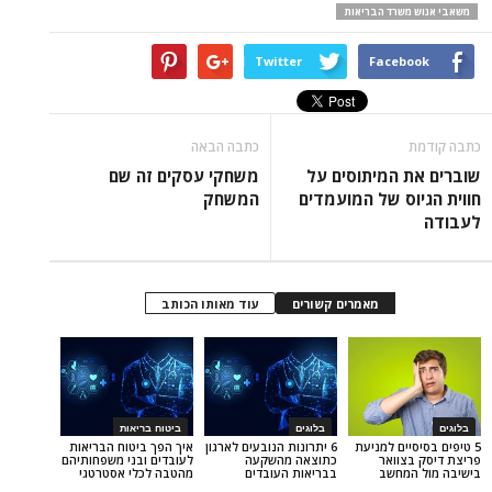
שרד הבריאות
Twitter
Face
כתבה הבאה
המיתוסים על
משחקי עסקים זה שם
ס של המועמדים
המשחק
מאמרים קשורים
עוד מאותו הכותב
בלוגים
ביטוח בריאות
ים למניעת
6 יתרונות הנובעים לארגון
איך הפך ביטוח הבריאות
וואר
כתוצאה מהשקעה
לעובדים ובני משפחותיהם
חשב
בבריאות העובדים
מהטבה לכלי אסטרטגי