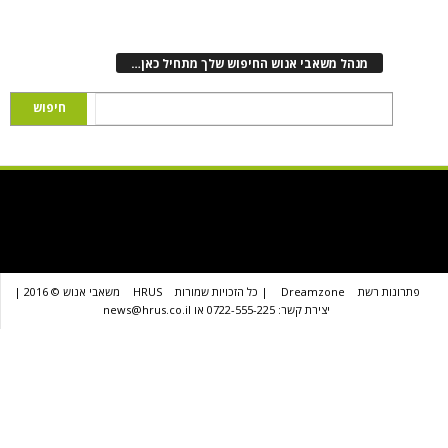
נהל משאבי אנוש החיפוש שלך מתחיל כאן…
שת
Dreamzone
| כל הזכויות שמורות
HRUS
משאבי אנוש © 2016 |
יצירת קשר: 0722-555-225 או news@hrus.co.il