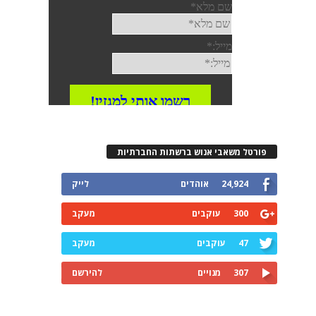
פורטל משאבי אנוש ברשתות החברתיות
24,924
אוהדים
לייק
300
עוקבים
מעקב
47
עוקבים
מעקב
307
מנויים
להירשם