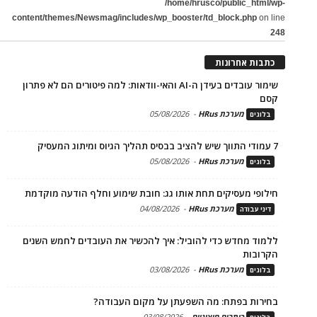
/home/hrusco/public_html/wp-
content/themes/Newsmag/includes/wp_booster/td_block.php
on line
248
כתבות אחרונות
שימור עובדים בעידן ה-AI והאי-וודאות: למה פיטורים הם לא פתרון
קסם
מערכת HRus
-
05/08/2026
בלוגים
7 עמודי התווך שיש להציב בבסיס תהליך הגיוס ומיתוג המעסיק
מערכת HRus
-
05/08/2026
בלוגים
חילופי מעסיקים תחת אותו גג: חובת שימוע וחלף הודעה מוקדמת
מערכת HRus
-
04/08/2026
דיני עבודה
ללמוד מחדש כדי להוביל: איך להכשיר את העובדים לחמש השנים
הקרובות
מערכת HRus
-
03/08/2026
בלוגים
בחירות בפתח: מה השפעתן על מקום העבודה?
כותבים חיצוניים
-
03/08/2026