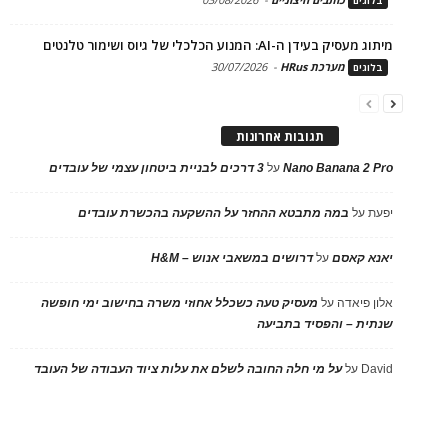
בלוגים
מיתוג מעסיק בעידן ה-AI: המנוע הכלכלי של גיוס ושימור טלנטים
מערכת HRus
-
30/07/2026
בלוגים
תגובות אחרונות
Nano Banana 2 Pro
על
3 דרכים לבניית ביטחון עצמי של עובדים
יפעת
על
במה מתבטא ההחזר על ההשקעה בהכשרת עובדים
יאנא קאסם
על
דרושים במשאבי אנוש – H&M
אלון פיאדה
על
מעסיק טעה כשכלל אחוזי משרה בחישוב ימי חופשה
שנתית – והפסיד בתביעה
David
על
על מי חלה החובה לשלם את עלות ציוד העבודה של העובד