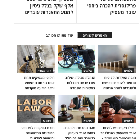
פרילנסרית להכרה ביחסי
אלף שקל בגלל ניסיון
עובד מעסיק
למנוע התאגדות עובדים
מאמרים קשורים
עוד מאותו הכותב
בלוגים
בלוגים
דיני עבודה
חובת הפקדות לביטוח
הנהלה מכילה: שילוב
חילופי מעסיקים תחת
פנסיוני לעובדים חדשים
עובדים עם מוגבלות
אותו גג: חובת שימוע
ולעובדים לאחר פרישה
במקומות העבודה
וחלף הודעה מוקדמת
בלוגים
בלוגים
בלוגים
באילו מקרים יש לפצות
מהם המבחנים להכרה
חובת הפקדות לפנסיה:
עובד שהועסק כפרילנסר
ביחסי עובד מעסיק
הסיכונים המשפטיים
אף שבפועל הוא שכיר –
בדיעבד ומתי זה כולל
והשוואה למדינות