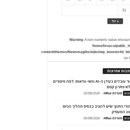
31
« יול
Warning
: A non-numeric value encoun
/home/hrusco/public_h
content/themes/Newsmag/includes/wp_booster/td_bl
on 
תבות אחרונות
שימור עובדים בעידן ה-AI והאי-וודאות: למה פיטורים
א פתרון קסם
מערכת HRus
-
05/08/2026
גים
מודי התווך שיש להציב בבסיס תהליך הגיוס
וג המעסיק
מערכת HRus
-
05/08/2026
גים