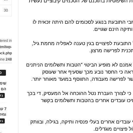
ת השיפוטיות בתוכנם של הסכמים קיבוציים נעשית
30
בי התובעת בנוגע לסכומים להם היתה זכאית לו
תיקה הינם שגויים.
tered in
התובעת לפיצויים בגין טענה לאפליה מחמת גיל,
tml/wp-
נית לפרישה מרצון.
ock.php
line
248
 אמנם לא מופיע הביטוי "הטבות ותשלומים הניתנים
ראה כי החסר נובע מכך שסעיף אחר שעוסק
כ
ר לפרישה מעבודה, התווסף במועד מאוחר יותר.
הם ל
 כי לצורך העברת נטל ההוכחה אל המעסיק, די בכך
בלו
זיכו עובדים אחרים בהטבות ותשלומים בקשר
7 ע
ומית
 עובדים אחרים בעלי פנסיה ותיקה, בגילה, ובוותק
בלו
פיצויים מוגדלים.