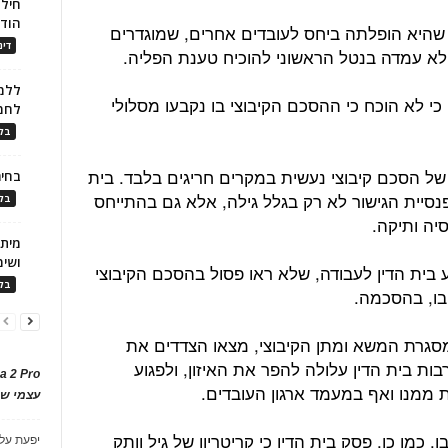
חילו
הוד
שהיא הופלתה ביחס לעובדים אחרים, שמוגדרים
דינ
 לא עמדה בנטל הראשוני להוכיח טענת הפליה.
ללמו
כי לא הוכח כי ההסכם הקיבוצי בו נקבעו מסלולי
לחמ
בלו
נו של הסכם קיבוצי נעשית במקרים חריגים בלבד. בית
בחיר
פנסיית הגישור לא רק בגלל גילה, אלא גם בהתייחס
בלו
יה ותיקה.
ושימ
בית הדין לעבודה, שלא ראו פסול בהסכם הקיבוצי
בלו
 בו, בהסכמה.
במסגרת המשא ומתן הקיבוצי, מצאו הצדדים את
ות בית הדין עלולה להפר את האיזון, ולפגוע
a 2 Pro
 ממנו ואף במעמד ארגון העובדים.
עצמי של
 כמו כן, פסק בית הדין כי קריטריון של גיל וותק
יפעת
על