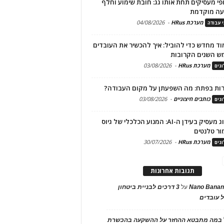
פי מעסיקים תחת אותו גג: חובת שימוע וחלף
עה מוקדמת
מערכת HRus
-
04/08/2026
י עבודה
ד מחדש כדי להוביל: איך להכשיר את העובדים
ש השנים הקרובות
מערכת HRus
-
03/08/2026
גים
ות בפתח: מה השפעתן על מקום העבודה?
כותבים חיצוניים
-
03/08/2026
גים
מיתוג מעסיק בעידן ה-AI: המנוע הכלכלי של גיוס
ור טלנטים
מערכת HRus
-
30/07/2026
גים
תגובות אחרונות
Nano Banan
על
3 דרכים לבניית ביטחון
 עובדים
במה מתבטא ההחזר על ההשקעה בהכשרת