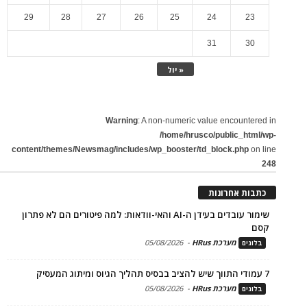
29
28
27
26
25
24
23
31
30
« יול
Warning
: A non-numeric value encountered in
/home/hrusco/public_html/wp-
content/themes/Newsmag/includes/wp_booster/td_block.php
on line
248
כתבות אחרונות
שימור עובדים בעידן ה-AI והאי-וודאות: למה פיטורים הם לא פתרון
קסם
מערכת HRus
-
05/08/2026
בלוגים
7 עמודי התווך שיש להציב בבסיס תהליך הגיוס ומיתוג המעסיק
מערכת HRus
-
05/08/2026
בלוגים