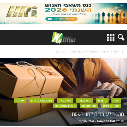
דף הבית
דעות
בלוגים
מתנה לעובדים לחג הפסח
דעות
בלוגים
יחסי עבודה
דיני עבודה
ניהול משאבי אנוש
סליידר
רווחה ארגונית
שכר עובדים
תנאים סוציאליים
מתנה לעובדים לחג הפסח
על ידי
מערכת HRus
-
15/04/2024