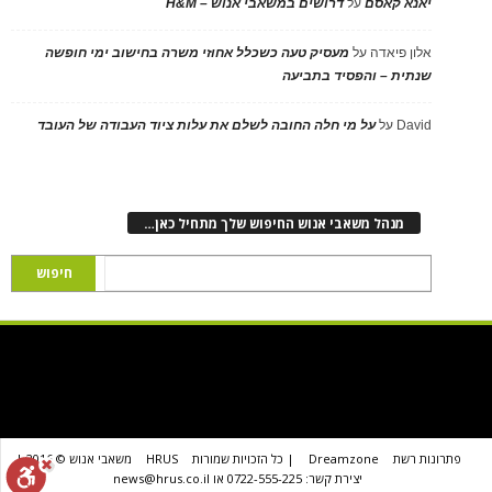
יאנא קאסם
על
דרושים במשאבי אנוש – H&M
אלון פיאדה
על
מעסיק טעה כשכלל אחוזי משרה בחישוב ימי חופשה
שנתית – והפסיד בתביעה
David
על
על מי חלה החובה לשלם את עלות ציוד העבודה של העובד
מנהל משאבי אנוש החיפוש שלך מתחיל כאן…
פתרונות רשת
Dreamzone
| כל הזכויות שמורות
HRUS
משאבי אנוש © 2016 |
יצירת קשר: 0722-555-225 או news@hrus.co.il