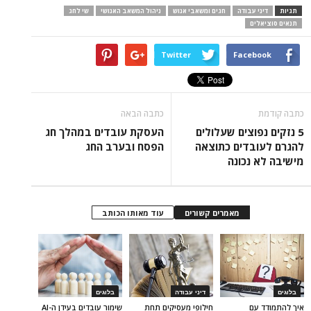
תגיות
דיני עבודה
חגים ומשאבי אנוש
ניהול המשאב האנושי
שי לחג
תנאים סוציאלים
Twitter
Facebook
כתבה קודמת
כתבה הבאה
5 נזקים נפוצים שעלולים
העסקת עובדים במהלך חג
להגרם לעובדים כתוצאה
הפסח ובערב החג
מישיבה לא נכונה
מאמרים קשורים
עוד מאותו הכותב
בלוגים
דיני עבודה
בלוגים
איך להתמודד עם
חילופי מעסיקים תחת
שימור עובדים בעידן ה-AI