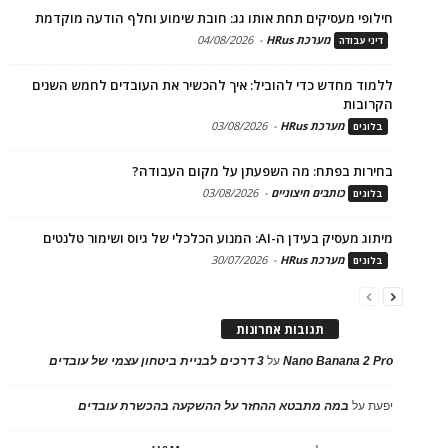
חילופי מעסיקים תחת אותו גג: חובת שימוע וחלף הודעה מוקדמת
מערכת HRus
-
04/08/2026
דיני עבודה
ללמוד מחדש כדי להוביל: איך להכשיר את העובדים לחמש השנים
הקרובות
מערכת HRus
-
03/08/2026
בלוגים
בחירות בפתח: מה השפעתן על מקום העבודה?
כותבים חיצוניים
-
03/08/2026
בלוגים
מיתוג מעסיק בעידן ה-AI: המנוע הכלכלי של גיוס ושימור טלנטים
מערכת HRus
-
30/07/2026
בלוגים
תגובות אחרונות
Nano Banana 2 Pro
על
3 דרכים לבניית ביטחון עצמי של עובדים
יפעת
על
במה מתבטא ההחזר על ההשקעה בהכשרת עובדים