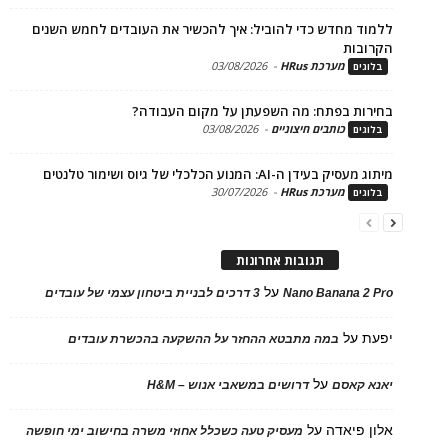
ד מחדש כדי להוביל: איך להכשיר את העובדים לחמש השנים
בות
מערכת HRus
-
03/08/2026
ים
ות בפתח: מה השפעתן על מקום העבודה?
כותבים חיצוניים
-
03/08/2026
ים
בעידן ה-AI: המנוע הכלכלי של גיוס ושימור טלנטים
מערכת HRus
-
30/07/2026
ים
תגובות אחרונות
על
Nano Banana 2
3 דרכים לבניית ביטחון עצמי של עובדים
על
במה מתבטא ההחזר על ההשקעה בהכשרת עובדים
על
 קאסם
דרושים במשאבי אנוש – H&M
 פיאדה
על
מעסיק טעה כשכלל אחוזי משרה בחישוב ימי חופשה