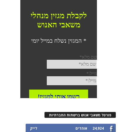
רטל משאבי אנוש ברשתות החברתיות
24,924
אוהדים
לייק