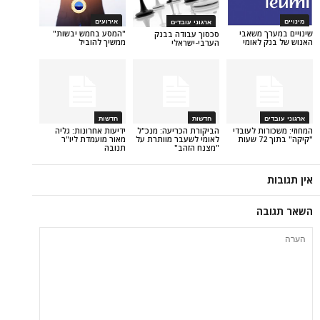
אירועים
ארגוני עובדים
 משאבי
"המסע בחמש יבשות"
סכסוך עבודה בבנק
לאומי
ממשיך להוביל
הערבי-ישראלי
חדשות
חדשות
ת לעובדי
הביקורת הכריעה: מנכ"ל
ידיעות אחרונות: גליה
לאומי לשעבר מוותרת על
מאור מועמדת ליו"ר
"מצנח הזהב"
תנובה
ה