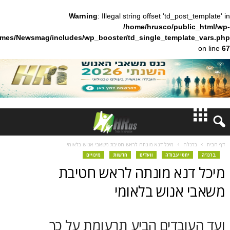
Warning
: Illegal string offset 'td_pos
/home/hrusco/publ
content/themes/Newsmag/includes/wp_booster/td_single_templa
חדשות
'ה
מיכל דנא מונתה לראש חטיבת משאבי אנוש בלאומי
חסי עבודה
וועדים
חדשות
מינויים
דעות
נא מונתה לראש חטיבת
ברנז'ה
אנוש בלאומי
מאמרים
ובדים הביע תרעומת על כך