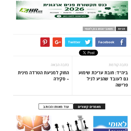
י אנוש בנק לאומי
Twitter
Face
כתבה הבאה
ת עריכת שימוע
החוק למניעת הטרדה מינית
הגיע לגיל
– סקירה
מאמרים קשורים
עוד מאותו הכותב