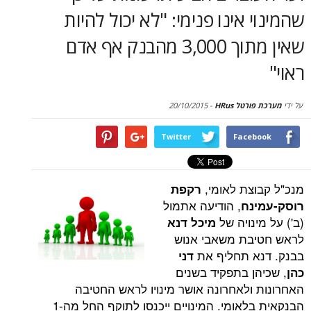
סקירות
 אינו פנימי: "לא יכול להיות
שאין מתוך 3,000 מהבנק אף אדם
דף הבית
טל HRus
-
20/10/2015
Twitter
Face
צת לאומי,
רקפת
, הודיעה אתמול
נח
נויה של
מיכל דנא
בת משאבי אנוש
א תחליף את
דני
ן בתפקיד בשנים
ולאחרונה אושר מינויו לראש החטיבה
הבנקאית בלאומי. המינויים ייכנסו לתוקף החל מה-1