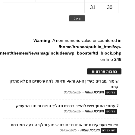
31
3
« יול
Warning
: A non-numeric value encounte
/home/hrusco/public_htm
content/themes/Newsmag/includes/wp_booster/td_bloc
on li
ת אחרונות
שימור עובדים בעידן ה-AI והאי-וודאות: למה פיטורים הם לא פתרון
מערכת HRus
-
05/08/2026
ים
מערכת HRus
-
05/08/2026
ים
פי מעסיקים תחת אותו גג: חובת שימוע וחלף הודעה מוקדמת
מערכת HRus
-
04/08/2026
 עבודה