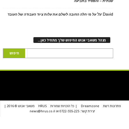
ת – והפסיד בתביעה
D
על
על מי חלה החובה לשלם את עלות ציוד העבודה של העובד
נהל משאבי אנוש החיפוש שלך מתחיל כאן…
שת
Dreamzone
| כל הזכויות שמורות
HRUS
משאבי אנוש © 2016 |
יצירת קשר: 0722-555-225 או news@hrus.co.il