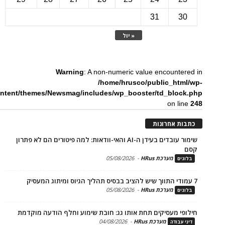
31
3
« יול
Warning
: A non-numeric value encounte
/home/hrusco/public_htm
content/themes/Newsmag/includes/wp_booster/td_bloc
on li
ת אחרונות
שימור עובדים בעידן ה-AI והאי-וודאות: למה פיטורים הם לא פתרון
מערכת HRus
-
05/08/2026
ים
מערכת HRus
-
05/08/2026
ים
פי מעסיקים תחת אותו גג: חובת שימוע וחלף הודעה מוקדמת
מערכת HRus
-
04/08/2026
 עבודה