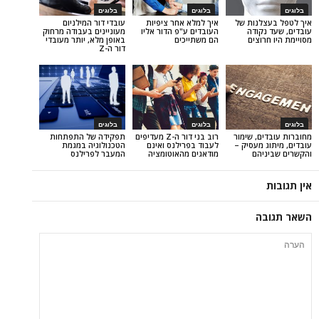
בלוגים
בלוגים
נות של
איך למלא אחר ציפיות
עובדי דור המילניום
ודה
העובדים ע"פ הדור אליו
מעוניינים בעבודה מרחוק
וצים
הם משתייכים
באופן מלא, יותר מעובדי
דור ה-Z
בלוגים
בלוגים
, שימור
רוב בני דור ה-Z מעדיפים
תפקידה של התפתחות
מעסיק –
לעבוד בפרילנס ואינם
הטכנולוגיה במגמת
הם
מודאגים מהאוטומציה
המעבר לפרילנס
ה