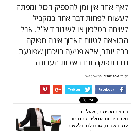
סקירות
 אין זמן להספיק הכול ומפתה
לפחות דבר אחד במקביל
דף הבית
טלפון או לשיגור דוא"ל. אבל
 לטווח הארוך אינה תפוקה
ר, אלא פגיעה בזיכרון שפוגעת
קה וגם באיכות העבודה.
וח
-
16/10/2013
Twitter
Face
ימות, שעל רוב
המנהלים להתמודד
, גורם להם לעשות