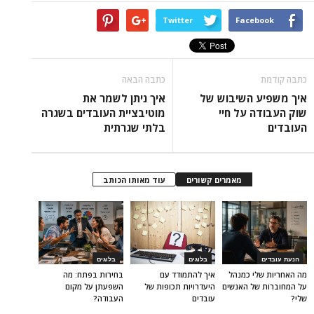
Twitter
Facebook
כתבה קודמת
כתבה הבאה
איך משפיע השיבוש של
איך ניתן לשמר את
שוק העבודה על חיי
מוטיבציית העובדים בשגרה
העובדים
בלתי שגרתית
מאמרים קשורים
עוד מאותו הכותב
הנעת עובדים
בלוגים
בלוגים
מה האחריות שלי כמנהל
איך להתמודד עם
בחירות בפתח: מה
על המחוברות של האנשים
היעדרויות תכופות של
השפעתן על מקום
שלי?
עובדים
העבודה?