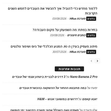
ללמוד מחדש כדי להוביל: איך להכשיר את העובדים לחמש השנים
הקרובות
מערכת HRus
-
03/08/2026
בלוגים
בחירות בפתח: מה השפעתן על מקום העבודה?
כותבים חיצוניים
-
03/08/2026
בלוגים
מיתוג מעסיק בעידן ה-AI: המנוע הכלכלי של גיוס ושימור טלנטים
מערכת HRus
-
30/07/2026
בלוגים
תגובות אחרונות
Nano Banana 2 Pro
על
3 דרכים לבניית ביטחון עצמי של עובדים
יפעת
על
במה מתבטא ההחזר על ההשקעה בהכשרת עובדים
יאנא קאסם
על
דרושים במשאבי אנוש – H&M
אלון פיאדה
על
מעסיק טעה כשכלל אחוזי משרה בחישוב ימי חופשה