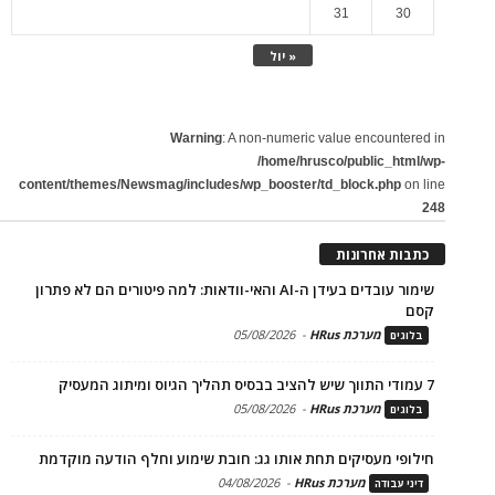
31
30
« יול
Warning
: A non-numeric value encountered in
/home/hrusco/public_html/wp-
content/themes/Newsmag/includes/wp_booster/td_block.php
on line
248
כתבות אחרונות
שימור עובדים בעידן ה-AI והאי-וודאות: למה פיטורים הם לא פתרון
קסם
מערכת HRus
-
05/08/2026
בלוגים
7 עמודי התווך שיש להציב בבסיס תהליך הגיוס ומיתוג המעסיק
מערכת HRus
-
05/08/2026
בלוגים
חילופי מעסיקים תחת אותו גג: חובת שימוע וחלף הודעה מוקדמת
מערכת HRus
-
04/08/2026
דיני עבודה