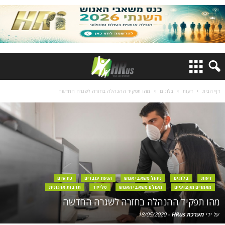
דף הבית
דעות
בלוגים
מהו תפקיד ההנהלה בחזרה לשגרה החדשה
דעות
בלוגים
ניהול משאבי אנוש
הנעת עובדים
כח אדם
מאמרים מקצועיים
מעולם משאבי האנוש
סליידר
תרבות ארגונית
מהו תפקיד ההנהלה בחזרה לשגרה החדשה
על ידי
מערכת HRus
-
18/05/2020