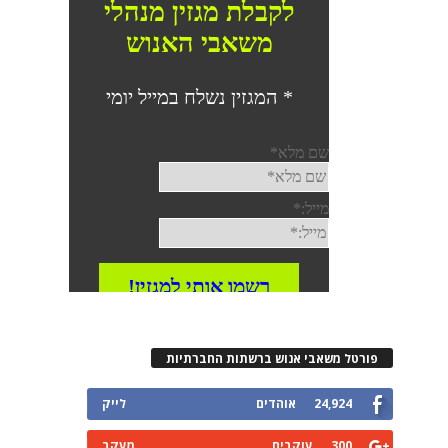
פורטל משאבי אנוש ברשתות החברתיות
24,924
אוהדים
לייק
300
עוקבים
מעקב