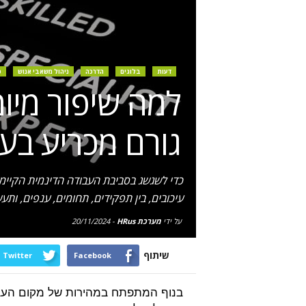
דעות
בלוגים
הדרכה
ניהול משאבי אנוש
כ
למה שיפור מיומ
גורם מכריע בעת
כדי לשגשג בסביבת העבודה הדינמית הקיימ
עיכובים, בין תפקידים, תחומים, ענפים, ותע
על ידי
מערכת HRus
-
20/11/2024
שיתוף
Twitter
Facebook
בנוף המתפתח במהירות של מקום העבוד