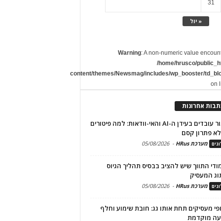
31
« יול
Warning
: A non-numeric value encoun
/home/hrusco/public_h
content/themes/Newsmag/includes/wp_booster/td_bl
on 
תבות אחרונות
שימור עובדים בעידן ה-AI והאי-וודאות: למה פיטורים
א פתרון קסם
מערכת HRus
-
05/08/2026
גים
מודי התווך שיש להציב בבסיס תהליך הגיוס
וג המעסיק
מערכת HRus
-
05/08/2026
גים
פי מעסיקים תחת אותו גג: חובת שימוע וחלף
עה מוקדמת