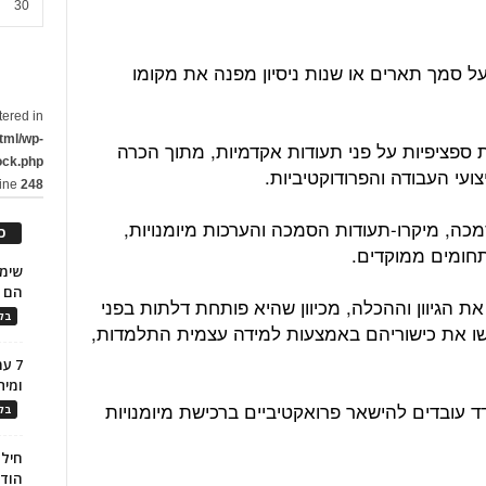
30
 סמך תארים או שנות ניסיון מפנה את מקומו
tered in
tml/wp-
ת ספציפיות על פני תעודות אקדמיות, מתוך הכרה
ock.php
ועי העבודה והפרודוקטיביות.
line
248
מכה, מיקרו-תעודות הסמכה והערכות מיומנויות,
כ
ומים ממוקדים.
הם ל
 הגיוון וההכלה, מכיוון שהיא פותחת דלתות בפני
בלו
שו את כישוריהם באמצעות למידה עצמית התלמדות,
7 ע
ומית
ד עובדים להישאר פרואקטיביים ברכישת מיומנויות
בלו
חילו
הוד