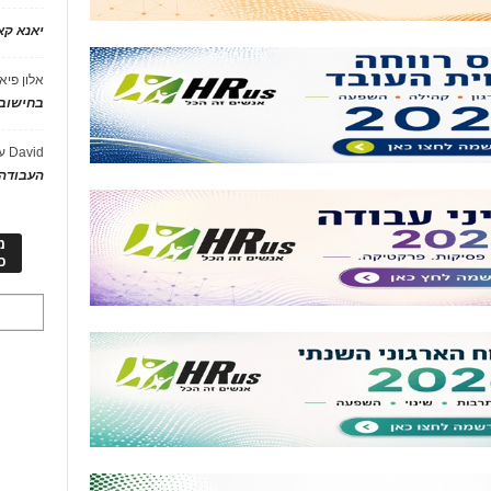
יאנא ק
אלון פיא
בחישוב 
David
ע
העבודה 
מ
כ