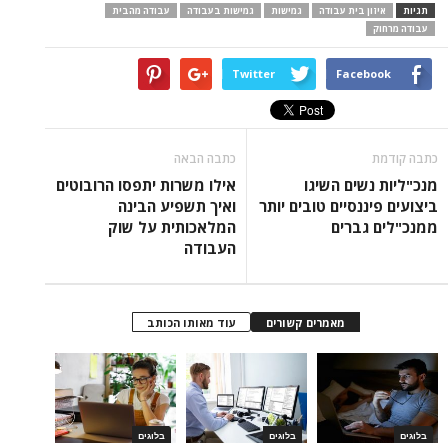
תגיות
איזון בית עבודה
גמישות
גמישות בעבודה
עבודה מהבית
עבודה מרחוק
Twitter
Facebook
כתבה קודמת
כתבה הבאה
מנכ"ליות נשים השיגו
אילו משרות יתפסו הרובוטים
ביצועים פיננסיים טובים יותר
ואיך תשפיע הבינה
ממנכ"לים גברים
המלאכותית על שוק
העבודה
מאמרים קשורים
עוד מאותו הכותב
בלוגים
בלוגים
בלוגים