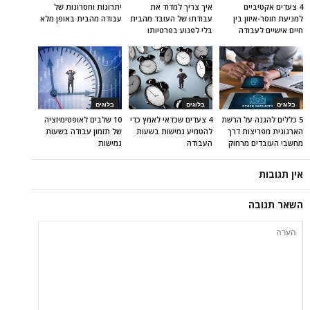
4 צעדים אקטיביים
איך צריך למדוד את
יתרונות וחסרונות של
למניעת חוסר-איזון בין
עבודתו של העובד מהבית
עבודה מהבית באופן מלא
חיים אישיים לעבודה
בלי לפגוע בפרטיותו
בלוגים
בלוגים
בלוגים
5 כללים להגנה על הרשת
4 צעדים שכדאי לאמץ כדי
10 שלבים לאופטימיזציה
הארגונית מפריצות דרך
להטמיע גמישות בשעות
של תזמון עבודה בשעות
מחשבי העובדים מרחוק
העבודה
גמישות
אין תגובות
השאר תגובה