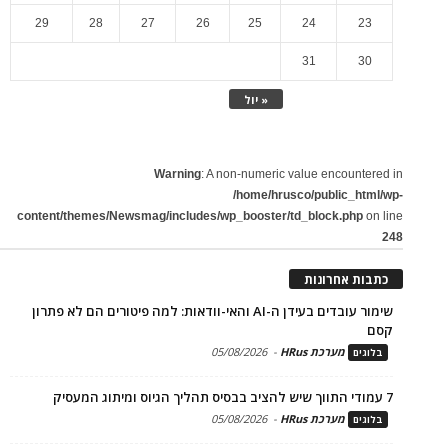
29
28
27
26
25
24
23
31
30
« יול
Warning
: A non-numeric value encountered in
/home/hrusco/public_html/wp-
content/themes/Newsmag/includes/wp_booster/td_block.php
on line
248
כתבות אחרונות
שימור עובדים בעידן ה-AI והאי-וודאות: למה פיטורים הם לא פתרון
קסם
מערכת HRus
-
05/08/2026
בלוגים
7 עמודי התווך שיש להציב בבסיס תהליך הגיוס ומיתוג המעסיק
מערכת HRus
-
05/08/2026
בלוגים