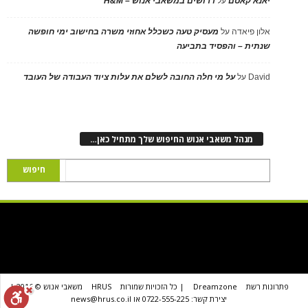
יאנא קאסם
על
דרושים במשאבי אנוש – H&M
אלון פיאדה
על
מעסיק טעה כשכלל אחוזי משרה בחישוב ימי חופשה
שנתית – והפסיד בתביעה
David
על
על מי חלה החובה לשלם את עלות ציוד העבודה של העובד
מנהל משאבי אנוש החיפוש שלך מתחיל כאן…
פתרונות רשת
Dreamzone
| כל הזכויות שמורות
HRUS
משאבי אנוש © 2016 |
יצירת קשר: 0722-555-225 או news@hrus.co.il