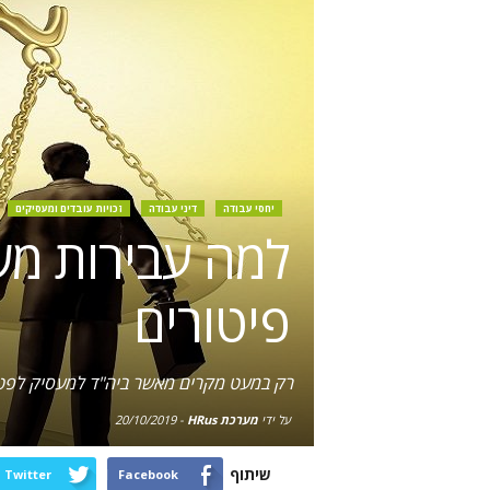
יחסי עבודה
דיני עבודה
זכויות עובדים ומעסיקים
למה עבירות מש
פיטורים
רק במעט מקרים מאשר ביה"ד למעסיק לפטר עו
על ידי
מערכת HRus
-
20/10/2019
שיתוף
Twitter
Facebook