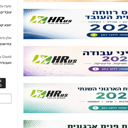
יפעת
על
עובדים
יאנא ק
אלון פיא
בחישוב 
David
ע
העבודה 
מ
כ