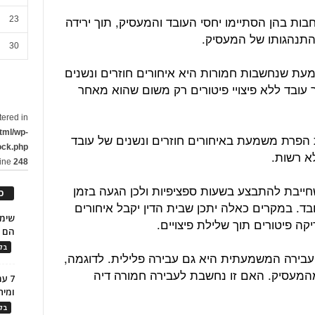
בות בהן הסתיימו יחסי העובד והמעסיק, תוך ירידה
23
התנהגותו של המעסיק.
30
ת שנחשבות חמורות היא איחורים חוזרים ונשנים
 עובד ללא פיצויי פיטורים רק משום שהוא מאחר
tered in
tml/wp-
 הפרת משמעת באיחורים חוזרים ונשנים של עובד
ock.php
א רשות.
line
248
חייבת להתבצע בשעות ספציפיות ולכן הגעה בזמן
כ
בד. במקרים כאלה יתכן שבית הדין יקבל איחורים
 פיטורים תוך שלילת פיצויים.
הם ל
בלו
בירה המשמעתית היא גם עבירה פלילית. לדוגמה,
המעסיק. האם זו נחשבת לעבירה חמורה דיה
7 ע
ומית
בלו