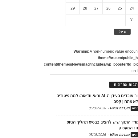
29
28
27
26
25
24
31
« יול
Warning
: A non-numeric value encoun
/home/hrusco/public_h
content/themes/Newsmag/includes/wp_booster/td_bl
on 
תבות אחרונות
שימור עובדים בעידן ה-AI והאי-וודאות: למה פיטורים
א פתרון קסם
מערכת HRus
-
05/08/2026
גים
מודי התווך שיש להציב בבסיס תהליך הגיוס
וג המעסיק
מערכת HRus
-
05/08/2026
גים