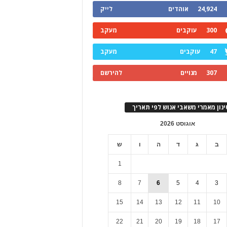
24,924
אוהדים
לייק
300
עוקבים
מעקב
47
עוקבים
מעקב
307
מנויים
להירשם
ינון מאמרי משאבי אנוש לפי תאריך
אוגוסט 2026
ב
ג
ד
ה
ו
ש
1
8
7
6
5
4
3
15
14
13
12
11
10
22
21
20
19
18
17