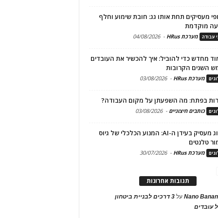
פי מעסיקים תחת אותו גג: חובת שימוע וחלף
עה מוקדמת
מערכת HRus
-
04/08/2026
י עבודה
ד מחדש כדי להוביל: איך להכשיר את העובדים
ש השנים הקרובות
מערכת HRus
-
03/08/2026
גים
ות בפתח: מה השפעתן על מקום העבודה?
כותבים חיצוניים
-
03/08/2026
גים
מיתוג מעסיק בעידן ה-AI: המנוע הכלכלי של גיוס
ור טלנטים
מערכת HRus
-
30/07/2026
גים
תגובות אחרונות
Nano Banan
על
3 דרכים לבניית ביטחון
 עובדים