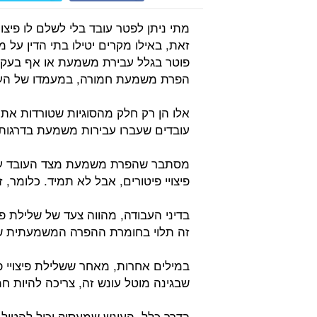
מתי ניתן לפטר עובד בלי לשלם לו פיצו
זאת, באילו מקרים יטילו בתי הדין על 
פוטר בגלל עבירת משמעת או אף בעקבו
הפרת משמעת חמורה, במעמדו של העוב
אלו הן רק חלק מהסוגיות שטורדות א
עובדים שעברו עבירות משמעת בדרגות ח
מסתבר שהפרת משמעת מצד העובד עש
פיצויי פיטורים, אבל לא תמיד. כלומר, זה
בדיני העבודה, מהווה צעד של שלילת פי
זה תלוי בחומרת ההפרה המשמעתית שב
במילים אחרות, מאחר ששלילת פיצויי 
שבגינה מוטל עונש זה, צריכה להיות חמ
בדרך כלל, העונש שמעסיק יכול להטיל 