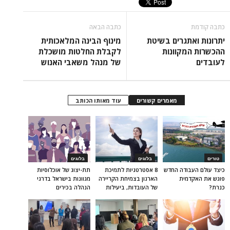
כתבה קודמת
כתבה הבאה
יתרונות ואתגרים בשיטת
מינוף הבינה המלאכותית
ההכשרות המקוונות
לקבלת החלטות מושכלת
לעובדים
של מנהל משאבי האנוש
מאמרים קשורים
עוד מאותו הכותב
טורים
בלוגים
בלוגים
כיצד עולם העבודה החדש
8 אסטרטגיות לתמיכת
תת-יצוג של אוכלוסיות
פוגש את האקדמית
הארגון בצמיחת הקריירה
מגוונות בישראל בדרגי
כנרת?
של העובדות, ביעילות
הנהלה בכירים