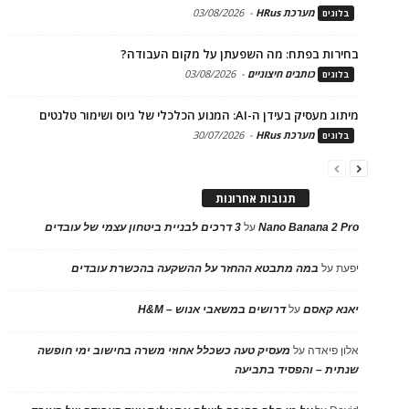
מערכת HRus
-
03/08/2026
בלוגים
בחירות בפתח: מה השפעתן על מקום העבודה?
כותבים חיצוניים
-
03/08/2026
בלוגים
מיתוג מעסיק בעידן ה-AI: המנוע הכלכלי של גיוס ושימור טלנטים
מערכת HRus
-
30/07/2026
בלוגים
תגובות אחרונות
Nano Banana 2 Pro
על
3 דרכים לבניית ביטחון עצמי של עובדים
יפעת
על
במה מתבטא ההחזר על ההשקעה בהכשרת עובדים
יאנא קאסם
על
דרושים במשאבי אנוש – H&M
אלון פיאדה
על
מעסיק טעה כשכלל אחוזי משרה בחישוב ימי חופשה
שנתית – והפסיד בתביעה