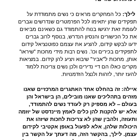
כל המחקרים מראים כי נשים מתמודדת על
לילך:
תפקידים שהן יתאימו לכל הפרמטרים שנדרשים וגברים
לעומת זאת ירגישו בנוח להתמודד גם כשאינם מביאים
את כל הכישורים והנסיון הנדרש, בנוסף לרוב גברים
ידעו לבקש קידום, להציע את עצמם כפוטנציאל קידום
לתפקידים בכירים וכו'. נשים רבות מידי מחכות "שיראו"
אותן, מחכות ל"אביר" שיבוא ויציע להן קידום. במציאות
מקרים כאלו הם דיי נדירים ולכן נשים צריכות ללמוד
להעז יותר, לזהות ולנצל הזדמנויות.
איילה: זה בהחלט אחד האתגרים המרכזיים שאנו
מזהים בתהליכים שאנו מובילים, הן בישראל והן
בעולם – לא מספיק רק לעודד נשים להתמודד,
אלא יש להקנות להן כלים לאמץ מיינדסט של יוזמה
ותעוזה, ולהבין שהן לא צריכות לחכות שיזהו את
היכולות שלהן, אלא לפעול באופן אקטיבי לקידום
עצמן. לילך, בהקשר הזה, מה דעתך על הקשר בין