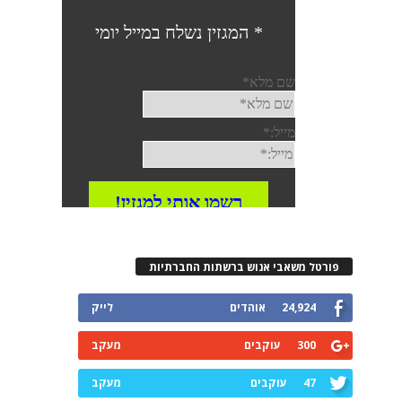
פורטל משאבי אנוש ברשתות החברתיות
24,924
אוהדים
לייק
300
עוקבים
מעקב
47
עוקבים
מעקב