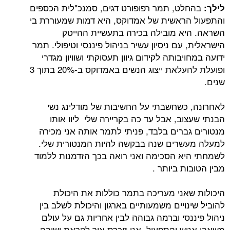
בהחלט, תמר רפופורט דגים, סמנכ"לית הכספים
לילך:
והתפעול הראשית של אמדוקס, היא דמות שמעוררת בי
השראה. היא מובילה בכירה בתעשיית ההייטק
הישראלית, עם ניסיון עשיר בניהול פיננסי וטיפולי. תמר
ידועה במחויבותה לקידום גיוון תעסוקתי ושוויון מגדרי
ופועלת להעלאת ייצוג הנשים באמדוקס ב-20% בתוך 3
שנים.
לאחרונה, כשחשבתי על החשיבות של מודלינג נשי
הבנתי שעצוב, אבל עד כה בקריירה שלי ליוו אותו
מנטורים גברים בלבד, פניתי לתמר אותה אני מכירה
למעלה מעשרים שנה בבקשה להיות המנטורית שלי.
לשמחתי היא הסכימה ואני רואה בכך הזדמנות ללמוד
מבין הטובות ביותר .
היכולות שאני מעריכה בתמר כוללות את היכולת
להוביל שינויים משמעותיים בארגון והיכולת לשלב בין
ניהול פיננסי וברמה גבוהה לבין אחריות גם על עולם
משאבי אנוש והתפעול. אני זוכרת איך לקראת ישיבה