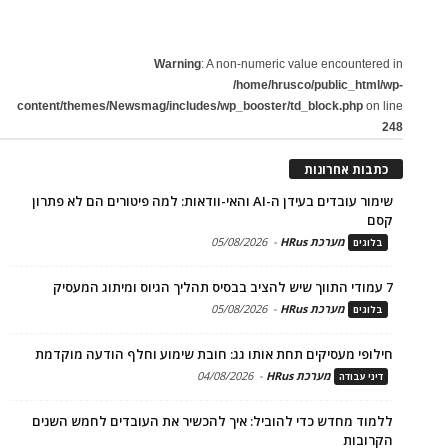
Warning
: A non-numeric value encountered in
/home/hrusco/public_html/wp-
content/themes/Newsmag/includes/wp_booster/td_block.php
on line
248
כתבות אחרונות
שימור עובדים בעידן ה-AI והאי-וודאות: למה פיטורים הם לא פתרון
קסם
מערכת HRus
-
05/08/2026
בלוגים
7 עמודי התווך שיש להציב בבסיס תהליך הגיוס ומיתוג המעסיק
מערכת HRus
-
05/08/2026
בלוגים
חילופי מעסיקים תחת אותו גג: חובת שימוע וחלף הודעה מוקדמת
מערכת HRus
-
04/08/2026
דיני עבודה
ללמוד מחדש כדי להוביל: איך להכשיר את העובדים לחמש השנים
הקרובות