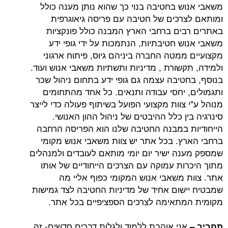
משאבי אנוש בחטיבה בנוי כך שהוא נותן מענה כולל
ומותאם לצרכים של חטיבה עם פריסה גיאוגרפית
באתרים רבים ברחבי הארץ המבנה כולל פונקציות
משאבי אנוש חטיבתיות, הנתמכות על ידי גופי ידע
מקצועיים ממטה החברה ביניהם גיוס, פיתוח ארגוני
ולמידה, תקשורת , מדיניות ותשתיות משאבי אנוש ועוד.
בנוסף, בחטיבה עצמה גם גופי ידע בתחום ניהול שכר
ותגמולים, יחסי עבודה ותנאים. כל אחד מהתחומים
מנוהל ע"י צוות מקצועי הפועל בשיתוף פעולה כדי לייצר
סינרגיה בין כלל ההיבטים של ניהול ההון האנושי.
הייחודיות במבנה החטיבה שלנו הוא הפריסה הרחבה
ברחבי הארץ. בכל אתר יש צוות משאבי אנוש מקומי
שמספק מענה ישיר יום יומי מותאם לעובדים ולמנהלים
מתוך היכרות עמוקה עם הצרכים הייחודיים של אותו
אתר. צוות משאבי אנוש המקומי כפוף אליי מה
שמבטיח יישום אחיד של מדיניות החטיבה לצד גמישות
מקומית המתאימה לצרכים הספציפיים בכל אתר.
אני אוהבת ללמוד ולגלות דברים חדשים- זה
תחביב –