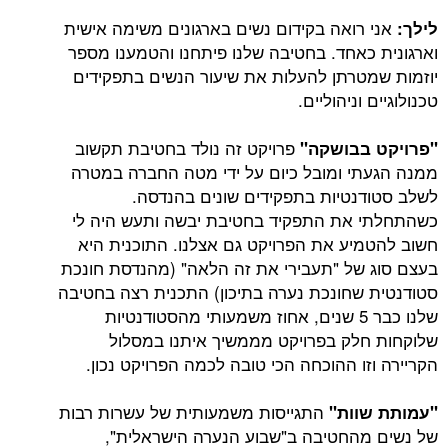
אני רואה בקידום נשים בארגונים משימה אישית
לילך:
וארגונית כאחד. בחטיבה שלנו פיתחנו והטמענו מספר
יוזמות שמטרתן להעלות את שיעור הנשים בתפקידים
טכנולוגיים וניהוליים.
פרויקט זה נולד בחטיבת תקשוב
"פרויקט בבושקה"
ממנה הגעתי ומובל כיום על ידי מטה החברה במטרה
לשלב סטודנטיות בתפקידים שונים בהנדסה.
כשהתחלתי את התפקיד בחטיבת יבשה ותעש היה לי
חשוב להטמיע את הפרויקט גם אצלנו. התוכנית היא
בעצם סוג של "תעבירי את זה הלאה" (מהנדסת חונכת
סטודנטית שחונכת נערה בתיכון) התכנית רצה בחטיבה
שלנו כבר 5 שנים, אחוז משמעותי מהסטודנטיות
שלוקחות חלק בפרויקט מממשיך איתנו במסלול
הקריירה וזו ההוכחה הכי טובה לכמה הפרויקט נכון.
התגייסות משמעותית של עשרות רבות
"עמותת שוות"
של נשים מהחטיבה ב"שבוע הנערה הישראלית",