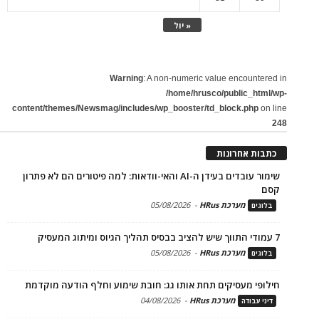
« יול
Warning
: A non-numeric value encountered in
/home/hrusco/public_html/wp-
content/themes/Newsmag/includes/wp_booster/td_block.php
on line
248
כתבות אחרונות
שימור עובדים בעידן ה-AI והאי-וודאות: למה פיטורים הם לא פתרון
קסם
מערכת HRus
-
05/08/2026
בלוגים
7 עמודי התווך שיש להציב בבסיס תהליך הגיוס ומיתוג המעסיק
מערכת HRus
-
05/08/2026
בלוגים
חילופי מעסיקים תחת אותו גג: חובת שימוע וחלף הודעה מוקדמת
מערכת HRus
-
04/08/2026
דיני עבודה