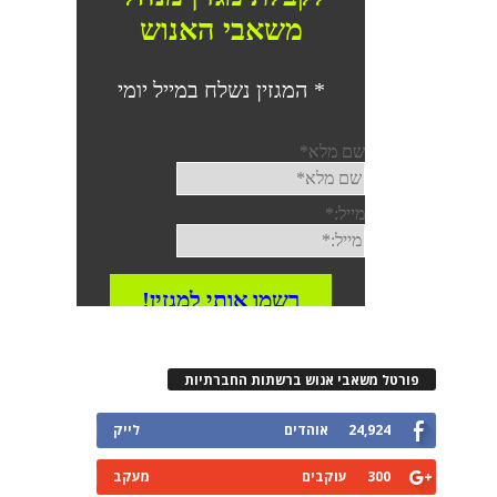
פורטל משאבי אנוש ברשתות החברתיות
24,924
אוהדים
לייק
300
עוקבים
מעקב