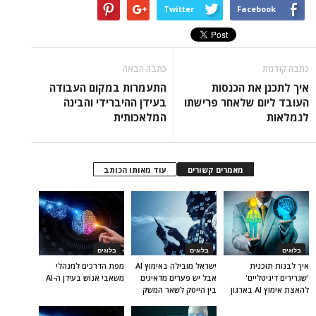
Twitter
Facebook
כתבה קודמת
כתבה הבאה
איך לתכנן את הכנסות
התעמרות במקום העבודה
העובד ליום שלאחר פרישתו
בעידן ההיברידי והבינה
לגמלאות
המלאכותית
מאמרים קשורים
עוד מאותו הכותב
בלוגים
בלוגים
בלוגים
איך לבנות תוכנית
ישראל מובילה באימוץ AI
מפת הדרכים למנהלי
'שגרירים דיגיטליים'
אבל יש פערים מדאיגים
משאבי אנוש בעידן ה-AI
להאצת אימוץ AI בארגון
בין הייטק לשאר המשק