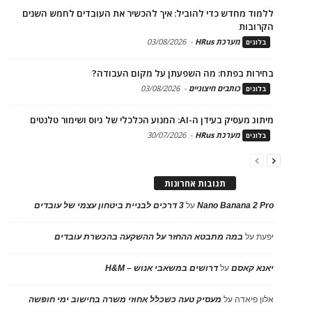
ללמוד מחדש כדי להוביל: איך להכשיר את העובדים לחמש השנים
הקרובות
מערכת HRus
-
03/08/2026
בלוגים
בחירות בפתח: מה השפעתן על מקום העבודה?
כותבים חיצוניים
-
03/08/2026
בלוגים
מיתוג מעסיק בעידן ה-AI: המנוע הכלכלי של גיוס ושימור טלנטים
מערכת HRus
-
30/07/2026
בלוגים
תגובות אחרונות
Nano Banana 2 Pro
על
3 דרכים לבניית ביטחון עצמי של עובדים
יפעת
על
במה מתבטא ההחזר על ההשקעה בהכשרת עובדים
יאנא קאסם
על
דרושים במשאבי אנוש – H&M
אלון פיאדה
על
מעסיק טעה כשכלל אחוזי משרה בחישוב ימי חופשה