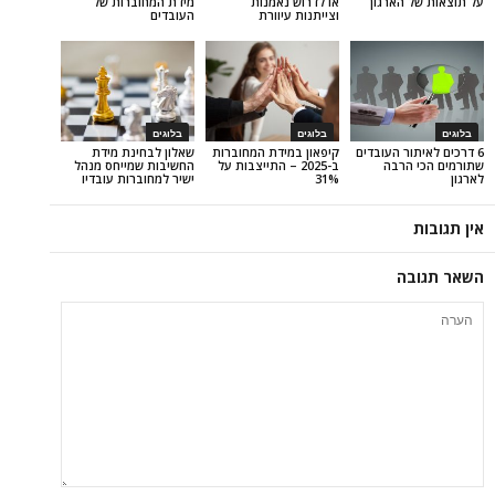
הארגון
או לדרוש נאמנות
מידת המחוברות של
וצייתנות עיוורת
העובדים
בלוגים
בלוגים
ר העובדים
קיפאון במידת המחוברות
שאלון לבחינת מידת
רבה
ב-2025 – התייצבות על
החשיבות שמייחס מנהל
31%
ישיר למחוברות עובדיו
ה