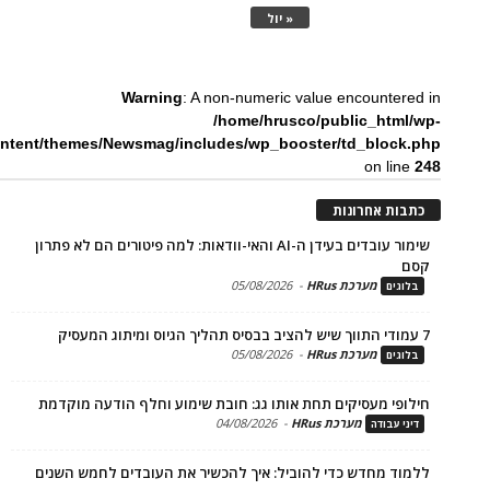
« יול
Warning
: A non-numeric value encounte
/home/hrusco/public_htm
content/themes/Newsmag/includes/wp_booster/td_bloc
on li
ת אחרונות
שימור עובדים בעידן ה-AI והאי-וודאות: למה פיטורים הם לא פתרון
מערכת HRus
-
05/08/2026
ים
מערכת HRus
-
05/08/2026
ים
פי מעסיקים תחת אותו גג: חובת שימוע וחלף הודעה מוקדמת
מערכת HRus
-
04/08/2026
 עבודה
ד מחדש כדי להוביל: איך להכשיר את העובדים לחמש השנים