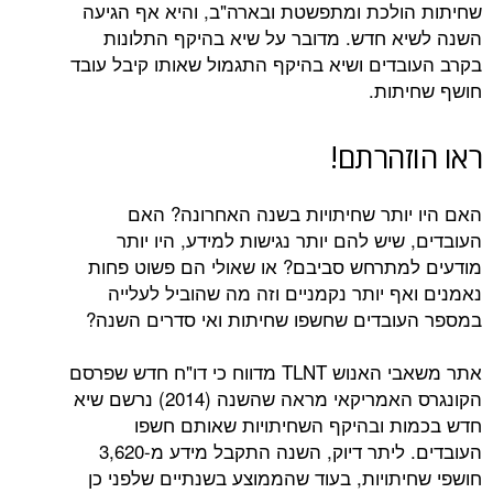
לכת ומתפשטת ובארה"ב, והיא אף הגיעה
 חדש. מדובר על שיא בהיקף התלונות
דים ושיא בהיקף התגמול שאותו קיבל עובד
ות.
הרתם!
ותר שחיתויות בשנה האחרונה? האם
יש להם יותר נגישות למידע, היו יותר
תרחש סביבם? או שאולי הם פשוט פחות
 יותר נקמניים וזה מה שהוביל לעלייה
בדים שחשפו שחיתות ואי סדרים השנה?
אתר משאבי האנוש TLNT מדווח כי דו"ח חדש שפרסם
הקונגרס האמריקאי מראה שהשנה (2014) נרשם שיא
 ובהיקף השחיתויות שאותם חשפו
העובדים. ליתר דיוק, השנה התקבל מידע מ-3,620
תויות, בעוד שהממוצע בשנתיים שלפני כן