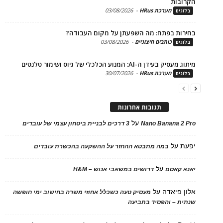
בות
מערכת HRus
-
03/08/2026
ים
ות בפתח: מה השפעתן על מקום העבודה?
כותבים חיצוניים
-
03/08/2026
ים
בעידן ה-AI: המנוע הכלכלי של גיוס ושימור טלנטים
מערכת HRus
-
30/07/2026
ים
תגובות אחרונות
על
Nano Banana 2
3 דרכים לבניית ביטחון עצמי של עובדים
על
במה מתבטא ההחזר על ההשקעה בהכשרת עובדים
על
 קאסם
דרושים במשאבי אנוש – H&M
 פיאדה
על
מעסיק טעה כשכלל אחוזי משרה בחישוב ימי חופשה
ת – והפסיד בתביעה