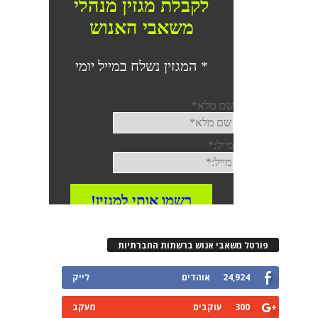
רטל משאבי אנוש ברשתות החברתיות
24,924
אוהדים
לייק
300
עוקבים
מעקב