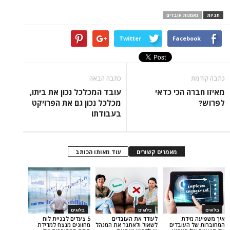
ות עובדים
Twitter
Face
כתבה הבאה
 הכי כדאי
עובד המכלכל נכון את ביתו,
מכלכל נכון גם את הפרויקט
בעבודתו
מאמרים קשורים
עוד מאותו הכותב
בלוגים
בלוגים
דת
לעודד את העובדים
5 צעדים לבניית לוח
עובדים
לשאול ולאתגר את המנהל
מחוונים מנצח למדידת