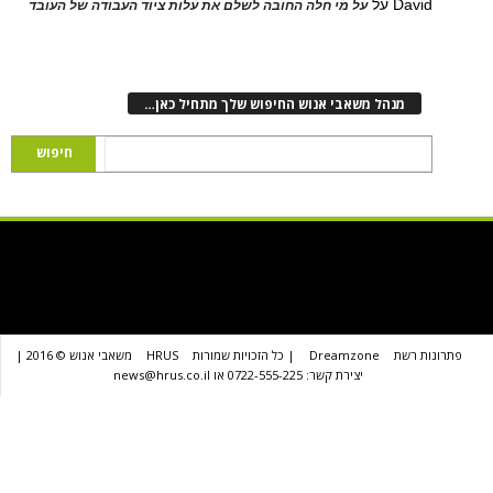
D
על
על מי חלה החובה לשלם את עלות ציוד העבודה של העובד
נהל משאבי אנוש החיפוש שלך מתחיל כאן…
שת
Dreamzone
| כל הזכויות שמורות
HRUS
משאבי אנוש © 2016 |
יצירת קשר: 0722-555-225 או news@hrus.co.il