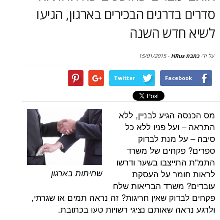
סקירות
דרגים הבכירים בארגון, הגיעו
דש השנה
דף הבית
15/01/2015
-
Twitter
Face
הגיע לבניין, ללא
על פניו ללא כל
 מנת לבדוק
קחים של משרד
יצבו בשער ודרשו
שחיתות בארגון
מר על העסקת
שרד הבריאות שלח
וק שאין חריגות? זה נראה תמים או שגרתי,
ה שאותם נציגי רשויות טעו בכתובת.