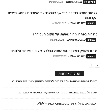
מערכת HRus
-
04/08/2026
דיני עבודה
ללמוד מחדש כדי להוביל: איך להכשיר את העובדים לחמש השנים
הקרובות
מערכת HRus
-
03/08/2026
בלוגים
בחירות בפתח: מה השפעתן על מקום העבודה?
כותבים חיצוניים
-
03/08/2026
בלוגים
מיתוג מעסיק בעידן ה-AI: המנוע הכלכלי של גיוס ושימור טלנטים
מערכת HRus
-
30/07/2026
בלוגים
תגובות אחרונות
Nano Banana 2 Pro
על
3 דרכים לבניית ביטחון עצמי של עובדים
יפעת
על
במה מתבטא ההחזר על ההשקעה בהכשרת עובדים
יאנא קאסם
על
דרושים במשאבי אנוש – H&M