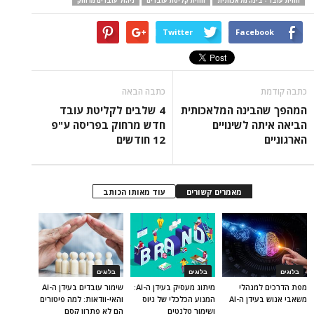
חווית עובד - בינה מלאכותית
חווית קליטת עובדים
ניהול עובדים מרחוק
Twitter
Facebook
כתבה קודמת
כתבה הבאה
המהפך שהבינה המלאכותית
4 שלבים לקליטת עובד
הביאה איתה לשינויים
חדש מרחוק בפריסה ע"פ
הארגוניים
12 חודשים
מאמרים קשורים
עוד מאותו הכותב
בלוגים
בלוגים
בלוגים
מפת הדרכים למנהלי
מיתוג מעסיק בעידן ה-AI:
שימור עובדים בעידן ה-AI
משאבי אנוש בעידן ה-AI
המנוע הכלכלי של גיוס
והאי-וודאות: למה פיטורים
ושימור טלנטים
הם לא פתרון קסם