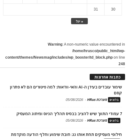
31
30
« יול
Warning
: A non-numeric value encountered in
/home/hrusco/public_html/wp-
content/themes/Newsmag/includes/wp_booster/td_block.php
on line
248
כתבות אחרונות
שימור עובדים בעידן ה-AI והאי-וודאות: למה פיטורים הם לא פתרון
קסם
מערכת HRus
-
05/08/2026
בלוגים
7 עמודי התווך שיש להציב בבסיס תהליך הגיוס ומיתוג המעסיק
מערכת HRus
-
05/08/2026
בלוגים
חילופי מעסיקים תחת אותו גג: חובת שימוע וחלף הודעה מוקדמת