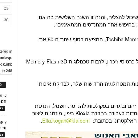
23
 שיכול להצליח, והנה זו השנה השלישית בה אנו
30
, בחיפוש אחר המהנדסים המתאימים".
חברת Kioxia, לשעבר Toshiba Memory Corporation, המציאה בסוף שנות ה-80 את
tered in
tml/wp-
מאז היא לא מפסיקה לחדש בתחום של כרטיסי זיכרון, לרבות טכנולוגית Memory Flash 3D
ock.php
line
248
קת ל- Kioxia את מכונות המטרולוגיה החדישות שלה, לבדיקת איכות
כ
הם ל
דיהם ובוגרים בפקולטות להנדסת חשמל, הנדסת
בלו
חומרים ופיזיקה, המעוניינים להגיש מועמדות לעבודה בחברת Kioxia ביפן, מוזמנים ליצור
.
Ella.kogan@kla.com
7 ע
ומית
בלו