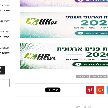
יפעת
על
עובדים
יאנא ק
אלון פיא
בחישוב 
David
ע
העבודה 
מ
כ
מודעת דרושים
רהלוקיישן
כתבה הבאה