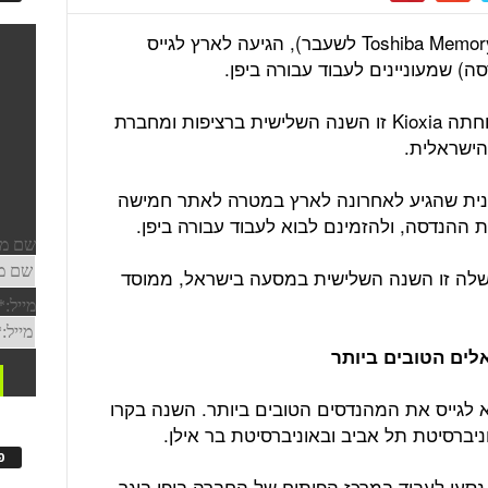
חברת האלקטרוניקה Kioxia, (חברת Toshiba Memory לשעבר), הגיעה לארץ לגייס
ה) שמעוניינים לעבוד עבורה ביפן.
חברת KLA ממגדל העמק תומכת בלקוחתה Kioxia זו השנה השלישית ברציפות ומחברת
הישראלית.
במשלחת של חברת Kioxia היפנית שהגיע לאחרונה לארץ במטרה לאתר חמישה
ת ההנדסה, ולהזמינם לבוא לעבוד עבורה ביפן.
קוחה שלה זו השנה השלישית במסעה בישראל, ממוסד
לים הטובים ביותר
 לגייס את המהנדסים הטובים ביותר. השנה בקרו
פ
נסעו לעבוד במרכז הפיתוח של החברה ביפן בוגר