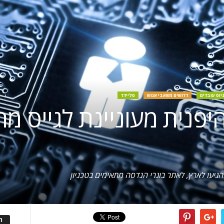
יוס עובדים
דרושים משאבי אנוש
סליידר
רת Kioxia היפנית מעוניינת לגייס
ה