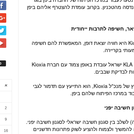
נדסה מהטכניון. בקרוב עומדת להצטרף אליהם ביפן
אר, חשיפה לתרבות ייחודית
כל השלושה מדווחים כי העבודה ב-Kioxia היא חוויה יוצאת דופן, המאפשרת להם חשיפה
עותי בקריירה.
אורי תדמור, נשיא KLA ישראל אמר, כי KLA ישראל עובדת באופן צמוד עם חברת Kioxia
ס
לפני כשלוש שנים, באחד מביקוריו בארץ של מנכ"ל Kioxia, הוא התייעץ עם תדמור לגבי
א
וד במרכז הפיתוח שלהם ביפן.
 חשיבה יפני
2
9
לשלב בין סגנון חשיבה ישראלי לסגנון חשיבה יפני.
 להמשיך ולצמוח ולהציע לשוק פתרונות חדשניים
16