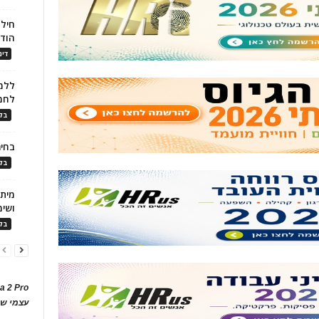
חילו
הוד
דינ
ללמו
לחמ
בלו
בחיר
בלו
ושימ
בלו
a 2 Pro
עצמי של