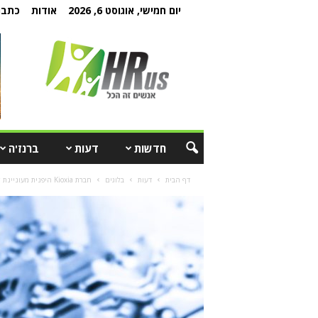
יום חמישי, אוגוסט 6, 2026
אודות
כתבו 
חדשות
דעות
ברנז'ה
דף הבית
דעות
בלוגים
חברת Kioxia היפנית מעוניינת לגייס מהנדסים ישראלים