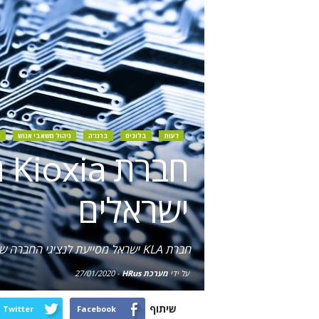
דעות
בלוגים
ברנז'ה
ניהול משאבי אנוש
ג
חב
ישראלים
חברת KLA ישראל מסייעת לנציגי החברה שהגיעו לארץ, לאתר בוגרי הנדסה מתאימים בטכניון
על ידי
מערכת HRus
-
27/01/2020
שיתוף
Twitter
Facebook