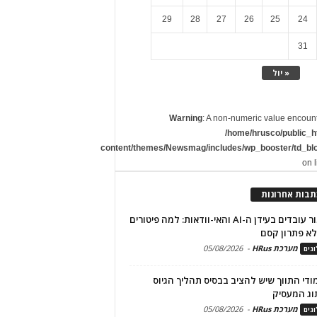
29
28
27
26
25
24
31
« יול
Warning
: A non-numeric value encoun
/home/hrusco/public_h
content/themes/Newsmag/includes/wp_booster/td_bl
on 
תבות אחרונות
שימור עובדים בעידן ה-AI והאי-וודאות: למה פיטורים
א פתרון קסם
מערכת HRus
-
05/08/2026
גים
מודי התווך שיש להציב בבסיס תהליך הגיוס
וג המעסיק
מערכת HRus
-
05/08/2026
גים