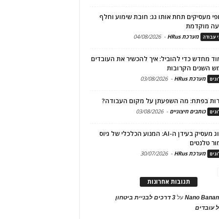
פי מעסיקים תחת אותו גג: חובת שימוע וחלף
עה מוקדמת
מערכת HRus
-
04/08/2026
י עבודה
ד מחדש כדי להוביל: איך להכשיר את העובדים
ש השנים הקרובות
מערכת HRus
-
03/08/2026
גים
ות בפתח: מה השפעתן על מקום העבודה?
כותבים חיצוניים
-
03/08/2026
גים
מיתוג מעסיק בעידן ה-AI: המנוע הכלכלי של גיוס
ור טלנטים
מערכת HRus
-
30/07/2026
גים
תגובות אחרונות
Nano Banan
על
3 דרכים לבניית ביטחון
 עובדים