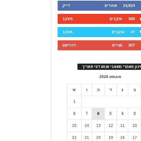
24,924
אוהדים
לייק
300
עוקבים
מעקב
47
עוקבים
מעקב
307
מנויים
להירשם
ינון מאמרי משאבי אנוש לפי תאריך
אוגוסט 2026
ב
ג
ד
ה
ו
ש
1
8
7
6
5
4
3
15
14
13
12
11
10
22
21
20
19
18
17