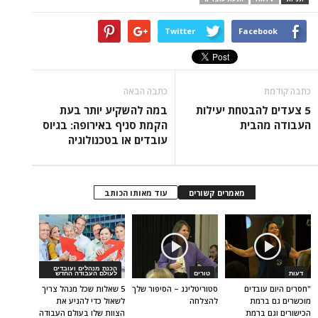
Twitter
Facebook
כתבה קודמת
כתבה הבאה
5 צעדים להבטחת יעילות
במה להשקיע יותר בעת
העבודה מהבית
הקמת סניף באירופה: בגיוס
עובדים או בטכנולוגיה
מאמרים קשורים
עוד מאותו הכותב
הכנת מנהלים ועובדים
דעות
טורים
לעולם העבודה החדש
"חסרים היום עובדים
סטוריטלינג – הסיפור שלך
5 שאלות שכל מנהל צריך
מוכשרים גם ברמת
להצלחה
לשאול כדי להניע את
הכישורים וגם ברמת
הצוות שלו בעולם העבודה