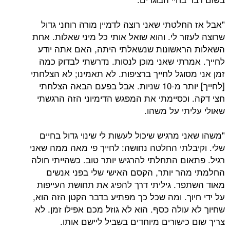
"אבל אז החלטתי שאני רוצה לדמיין מורה רוחני גדול
שרוצה לעזור לי. והוא שואל אותי כל מיני שאלות. אחת
השאלות הראשונות שנשאלתי היתה, האם אתה יודע
לחייך. אמרתי שאני מוכן לנסות. נדרשתי לבדוק כמה
זמן אני מסוגל לחייך ברציפות. לא תאמינו; לא הצלחתי
[לחייך] יותר מ-10 שניות. אבל בפעם הבאה הצלחתי
חצי דקה. וכסיימתי את המפגש הדימיוני הזה הרגשתי
שאולי עליתי על משהו.
"משהו שאני מרגיש שיכול לעשות לי שינוי גדול בחיים
שלי. וקיבלתי החלטה נחושה: לחייך פי מאה ממה שאני
רגיל. פתאום התחלתי להרגיש יותר טוב. כשהייתי חולה
החלמתי מהר יותר, הקסם האישי שלי בפני אנשים
מאוד השתפר. גיליתי דרך להפיג את תחושת העייפות
על ידי חיוך. ומה שכל כך מפתיע בדבר הקטן הזה הוא,
שחיוך לא עולה כסף. הוא לא גוזל מכם אפילו זמן. לא
צריך שום כישורים מיוחדים בשביל ליישם אותו.