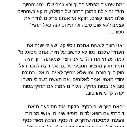
"מה שמאוד מפתיע בחיוך ובעוצמה שלו, זה שהחיוך
מאד נחוץ לנו במובן הרחב של המילה, דווקא כשהחיים
שלנו מאוד קשים. דווקא אז אנחנו צריכים לחייך את
עצמנו ללא שום סיבה ולהתייחס לזה כאל תרגיל
ספורט.
"אני רוצה לעשות אתכם ניסוי קטן שאולי ישנה את
העתיד שלכם: נסו לא לחשוב על חיוך. אתם מסוגלים?
למה עשיתי את זה? כי אני רוצה שמעתה חיוך יהיה
תמיד חלק מהציוד הטבעי שלכם. אני רוצה להכריז על
חוק חיוך חובה. ומי שלא מחייך לא יחייכו אליו בחזרה.
יהודי מאמין אמר לאלוהים: אם תעשה בשבילי משהו
טוב אני בטוח אחייך. ואלוהים אמר: אם תחייך בטוח
יקרה לך משהו טוב.
"האם חיוך שווה כסף? בדקתי את התופעה הזאת.
דיברתי עם רופא ילדים ורופאי שיניים ואנשי מכירות
והגעתי למסקנה שחיוך שווה כסף. הרבה מאוד כסף.
הערך של סבר פנים יפות וחיוך עולה על ערכם של