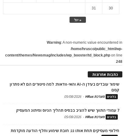
31
30
« יול
Warning
: A non-numeric value encountered in
/home/hrusco/public_html/wp-
content/themes/Newsmag/includes/wp_booster/td_block.php
on line
248
כתבות אחרונות
שימור עובדים בעידן ה-AI והאי-וודאות: למה פיטורים הם לא פתרון
קסם
מערכת HRus
-
05/08/2026
בלוגים
7 עמודי התווך שיש להציב בבסיס תהליך הגיוס ומיתוג המעסיק
מערכת HRus
-
05/08/2026
בלוגים
חילופי מעסיקים תחת אותו גג: חובת שימוע וחלף הודעה מוקדמת