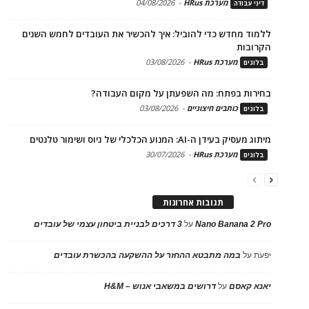
מערכת HRus
-
04/08/2026
דיני עבודה
ללמוד מחדש כדי להוביל: איך להכשיר את העובדים לחמש השנים
הקרובות
מערכת HRus
-
03/08/2026
בלוגים
בחירות בפתח: מה השפעתן על מקום העבודה?
כותבים חיצוניים
-
03/08/2026
בלוגים
מיתוג מעסיק בעידן ה-AI: המנוע הכלכלי של גיוס ושימור טלנטים
מערכת HRus
-
30/07/2026
בלוגים
תגובות אחרונות
Nano Banana 2 Pro
על
3 דרכים לבניית ביטחון עצמי של עובדים
יפעת
על
במה מתבטא ההחזר על ההשקעה בהכשרת עובדים
יאנא קאסם
על
דרושים במשאבי אנוש – H&M