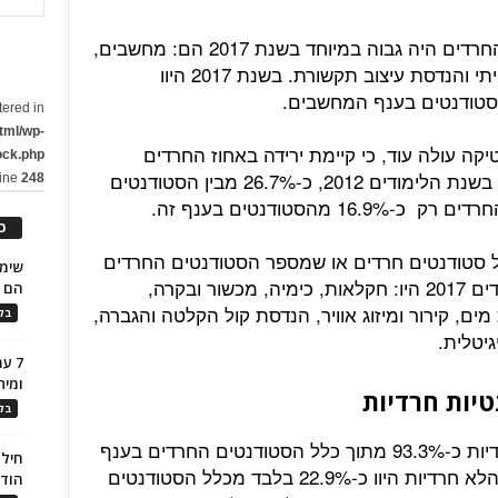
ענפי הלימוד שבהם אחוז הסטודנטים החרדים היה גבוה במיוחד בשנת 2017 הם: מחשבים,
אדריכלות, הנדסה רפואית, עיצוב תעשייתי והנדסת עיצוב תקשורת. בשנת 2017 היוו
tered in
tml/wp-
ה עולה עוד, כי קיימת ירידה באחוז החרדים
ock.php
הלומדים בענף הנדסת עיצוב תקשורת. בשנת הלימודים 2012, כ-26.7% מבין הסטודנטים
line
248
כ
ל סטודנטים חרדים או שמספר הסטודנטים החרדים
הלומדים בהם היה מזערי בשנת הלימודים 2017 היו: חקלאות, כימיה, מכשור ובקרה,
הם ל
ת מים, קירור ומיזוג אוויר, הנדסת קול הקלטה והגברה,
בלו
גיטלית.
7 ע
ומית
יות חרדיות
בלו
בשנת הלימודים 2017 היוו הנשים החרדיות כ-93.3% מתוך כלל הסטודנטים החרדים בענף
חילו
הלימוד מחשבים. לעומת זאת, הנשים הלא חרדיות היוו כ-22.9% בלבד מכלל הסטודנטים
הוד