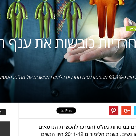
ליידר
רדיות כובשות את ענף 
ה
ים במוסדות מה"ט (המרכז להכשרת הנדסאים
טכנאים של משרד העבודה והרווחה), הן נשים. בשנת הלימודים 2011-12 היוו הנשים