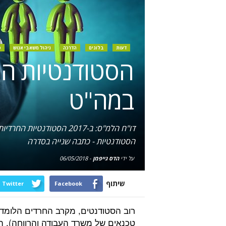
דעות
בלוגים
הדרכה
ניהול משאבי אנוש
ס
הסטודנטיות הח
במה"ט
הסטודנטיות - כתבה שנייה בסדרה
על ידי
הדס גייפמן
-
06/05/2018
שיתוף
Twitter
Facebook
רוב הסטודנטים, מקרב החרדים הלומד