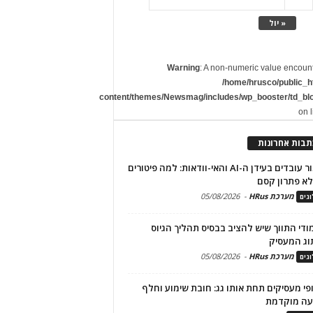
« יול
Warning
: A non-numeric value encoun
/home/hrusco/public_h
content/themes/Newsmag/includes/wp_booster/td_bl
on 
תבות אחרונות
שימור עובדים בעידן ה-AI והאי-וודאות: למה פיטורים
א פתרון קסם
מערכת HRus
-
05/08/2026
גים
מודי התווך שיש להציב בבסיס תהליך הגיוס
וג המעסיק
מערכת HRus
-
05/08/2026
גים
פי מעסיקים תחת אותו גג: חובת שימוע וחלף
עה מוקדמת