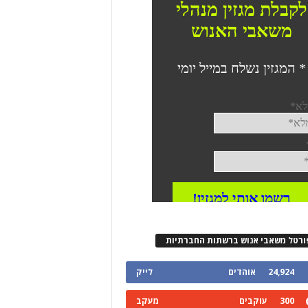
ורטל משאבי אנוש ברשתות החברתיות
24,924
אוהדים
לייק
300
עוקבים
מעקב