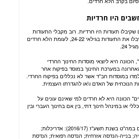
-81.7% מבין הנשים שקיבלו תעודות היו חרדיות. רוב מקבלי התעודות
בציבור החרדי בשנת הלימודים 2017 קיבלו את התעודות בגילאי 24-22, לעומת הלא חרדים
ל 24.
, הכוונה היא ליוצאי מוסדות החינוך החרדי
אחרונה במערכת החינוך במוסד בפיקוח אחר
מדו במוסדות חב"ד אשר לא נכללים בפיקוח החרדי.
ת הנוכחית של האדם ו\או להגדרתו העצמית.
ם" הכוונה היא לא חרדים למי שאינם עונים על
י או במינהל חינוך דתי, בין אם בחינוך העברי ובין
רשימת ענפי הלימוד שלמדו הסטודנטים במה"ט בשנת תשע"ז (2016/17): אדריכלות;
גיה; בנייה-הנדסה אזרחית; הנדסה רפואית; הנדסת