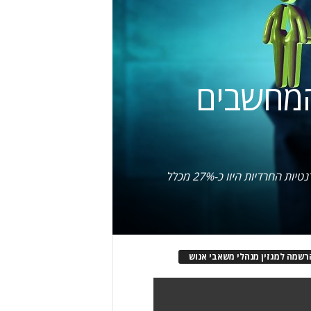
המחשבים
דו"ח הלמ"ס: ב-2017 הסטודנטיות החרדיות היוו כ-93.3% מהסטודנטים החרדים בלימודי מחשבים של מה"ט; הסטודנטיות החרדיות היוו כ-27% מכלל
רשמה למגזין מנהלי משאבי אנוש