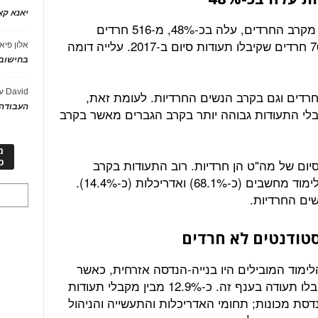
יאנא ק
מספר מקבלי תעודות הסיום של מה"ט מקרב החרדים, עלה בכ-48%, מ-516 חרדים
שקיבלו תעודות ביום בשנת 2012, ל-764 חרדים שקיבלו תעודות סיום ב-2017. עלייה דומה
אלון פיא
בחישוב 
David
ע
רדים וגם בקרב הנשים החרדיות. לעומת זאת,
העבודה 
לי התעודות גבוהה יותר בקרב הגברים מאשר בקרב
מ
יום של מה"ט הן חרדיות. רוב התעודות בקרב
כ
הציבור החרדי ב-2017 הוענקו בענפי הלימוד מחשבים (כ-68.1%) ואדריכלות (כ-14.4%).
שים החרדיות.
טודנטים לא חרדים
ימוד המובילים היו בנייה-הנדסה אזרחית, כאשר
כ-25.7% מבין מקבלי תעודות הסיום קיבלו תעודה בענף זה. כ-12.9% מבין מקבלי תעודות
סת מכונות; תחומי האדריכלות והתעשייה והניהול