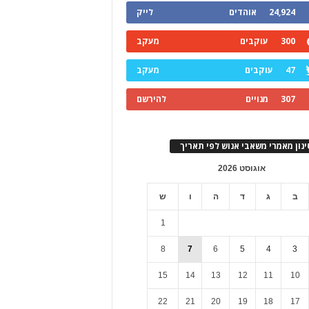
24,924
אוהדים
לייק
300
עוקבים
מעקב
47
עוקבים
מעקב
307
מנויים
להירשם
ינון מאמרי משאבי אנוש לפי תאריך
אוגוסט 2026
ב
ג
ד
ה
ו
ש
1
8
7
6
5
4
3
15
14
13
12
11
10
22
21
20
19
18
17