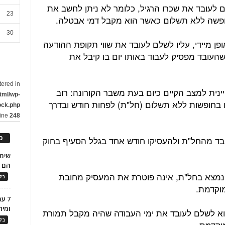
לעובד את שכרו הרגיל, כלומר לא ניתן לחשב את
23
ופשה ללא תשלום כאשר הוא מקבל דמי אבטלה.
30
ופן מיידי, עליו לשלם לעובד את שווי תקופת ההודעה
עובד מפסיק לעבוד באותו יום בו קיבל את
tered in
ינית למצב הקיים כיום בעת משבר הקורונה: רוב
tml/wp-
 בחופשות ללא תשלום (חל"ת) לפחות חודש ובדרך
ock.php
line
248
כ
ובד מהחל"ת ולהעסיקו חודש אחד בגלל הסעיף בחוק
הם ל
 נמצא בחל"ת, אינה פוטרת את המעסיק מחובת
בלו
וקדמת.
7 ע
ומית
וא לשלם לעובד את ימי העבודה שהיה מקבל תמורת
בלו
וקדמת.