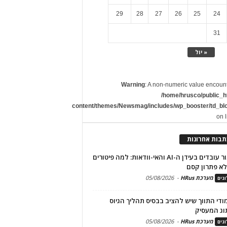
29
28
27
26
25
24
31
« יול
Warning
: A non-numeric value encoun
/home/hrusco/public_h
content/themes/Newsmag/includes/wp_booster/td_bl
on 
תבות אחרונות
שימור עובדים בעידן ה-AI והאי-וודאות: למה פיטורים
א פתרון קסם
מערכת HRus
-
05/08/2026
גים
מודי התווך שיש להציב בבסיס תהליך הגיוס
וג המעסיק
מערכת HRus
-
05/08/2026
גים