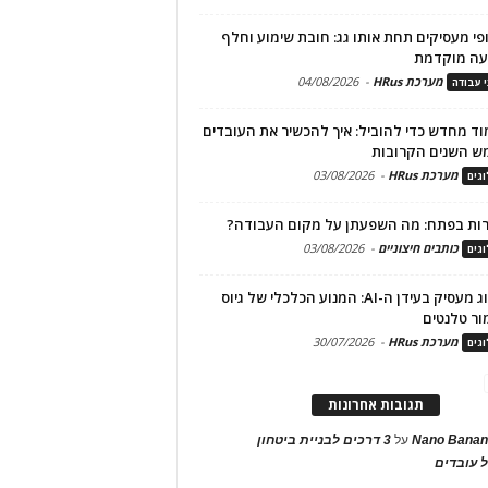
פי מעסיקים תחת אותו גג: חובת שימוע וחלף
עה מוקדמת
מערכת HRus
-
04/08/2026
י עבודה
ד מחדש כדי להוביל: איך להכשיר את העובדים
ש השנים הקרובות
מערכת HRus
-
03/08/2026
גים
ות בפתח: מה השפעתן על מקום העבודה?
כותבים חיצוניים
-
03/08/2026
גים
מיתוג מעסיק בעידן ה-AI: המנוע הכלכלי של גיוס
ור טלנטים
מערכת HRus
-
30/07/2026
גים
תגובות אחרונות
Nano Banan
על
3 דרכים לבניית ביטחון
 עובדים