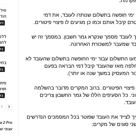
חילו
 ימי חופשה בתשלום שנותרו לעובד, את דמי
הוד
קיבל אותם וכמו כן מגיעים לו פיצויי פיטורים.
דינ
ך לעובד מסמך שנקרא גמר חשבון. במסמך זה יש
ללמו
לחמ
בד שמעבר למשכורת האחרונה.
בלו
מעו התשלום עבור ימי החופשה בתשלום שהעובד לא
בחיר
שחלפה מאז שהעובד קיבל דמי הבראה בפעם
בלו
ור המעסיק במשך שנה או יותר).
 פיצויי הפיטורים. ברוב המקרים מדובר בהשלמה
ושימ
ני. כל הסעיפים הללו של גמר החשבון צריכים
בלו
ובד.
ריך לצייד את העובד שפוטר בכל המסמכים הנדרשים
י סוגים של מקרים:
a 2 Pro
עצמי של