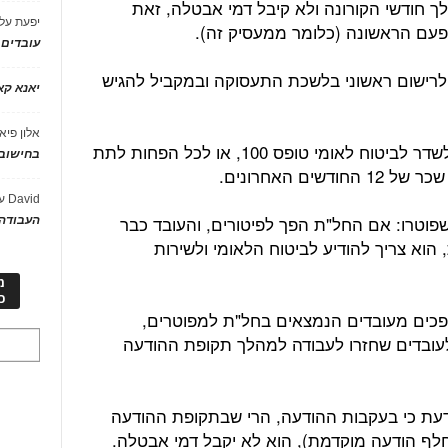
ך חודשי הקורונה ולא קיבל דמי אבטלה, זאת
יפעת
על
עם הראשונה (כלומר ממעסיק זה).
עובדים
לרישום ראשוני בלשכת התעסוקה ובמקביל להגיש
יאנא ק
אלון פיא
כדי שהתביעה תתקבל, המעסיק צריך לשדר לביטוח לאומי טופס 100, או לכל הפחות לתת
בחישוב 
ם האחרונים.
David
ע
פוטרו: אם החל"ת הפך לפיטורים, והעובד כבר
העבודה 
וא צריך להודיע לביטוח הלאומי ולשירות
מ
כ
ופכים מעובדים הנמצאים בחל"ת למפוטרים,
עובדים שחזרו לעבודה למהלך תקופת ההודעה
דעת כי בעקבות ההודעה, הרי שבתקופת ההודעה
לף הודעה מוקדמת), הוא לא יקבל דמי אבטלה.