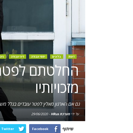
דעות
בלוגים
יחסי עבודה
דיני עבודה
ניה
החלטתם לפטר ע
מזכויותיו
גם אם הארגון מאלץ לפטר עובדים בגלל משבר
על ידי
מערכת HRus
-
29/06/2020
שיתוף
Twitter
Facebook