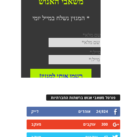
פורטל משאבי אנוש ברשתות החברתיות
24,924
אוהדים
לייק
300
עוקבים
מעקב