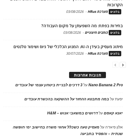
הקרובות
מערכת HRus
-
03/08/2026
בלוגים
בחירות בפתח: מה השפעתן על מקום העבודה?
כותבים חיצוניים
-
03/08/2026
בלוגים
מיתוג מעסיק בעידן ה-AI: המנוע הכלכלי של גיוס ושימור טלנטים
מערכת HRus
-
30/07/2026
בלוגים
תגובות אחרונות
Nano Banana 2 Pro
על
3 דרכים לבניית ביטחון עצמי של עובדים
יפעת
על
במה מתבטא ההחזר על ההשקעה בהכשרת עובדים
יאנא קאסם
על
דרושים במשאבי אנוש – H&M
אלון פיאדה
על
מעסיק טעה כשכלל אחוזי משרה בחישוב ימי חופשה
שנתית – והפסיד בתביעה