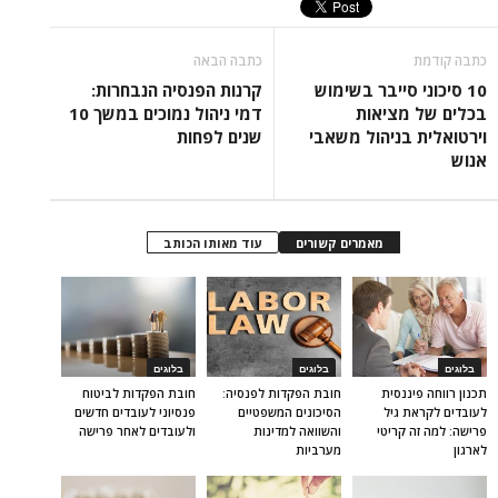
כתבה קודמת
כתבה הבאה
10 סיכוני סייבר בשימוש
קרנות הפנסיה הנבחרות:
בכלים של מציאות
דמי ניהול נמוכים במשך 10
וירטואלית בניהול משאבי
שנים לפחות
אנוש
מאמרים קשורים
עוד מאותו הכותב
בלוגים
בלוגים
בלוגים
תכנון רווחה פיננסית
חובת הפקדות לפנסיה:
חובת הפקדות לביטוח
לעובדים לקראת גיל
הסיכונים המשפטיים
פנסיוני לעובדים חדשים
פרישה: למה זה קריטי
והשוואה למדינות
ולעובדים לאחר פרישה
לארגון
מערביות