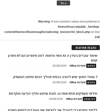
« יול
Warning
: A non-numeric value encountered in
/home/hrusco/public_html/wp-
content/themes/Newsmag/includes/wp_booster/td_block.php
on line
248
כתבות אחרונות
שימור עובדים בעידן ה-AI והאי-וודאות: למה פיטורים הם לא פתרון
קסם
מערכת HRus
-
05/08/2026
בלוגים
7 עמודי התווך שיש להציב בבסיס תהליך הגיוס ומיתוג המעסיק
מערכת HRus
-
05/08/2026
בלוגים
חילופי מעסיקים תחת אותו גג: חובת שימוע וחלף הודעה מוקדמת
מערכת HRus
-
04/08/2026
דיני עבודה
ללמוד מחדש כדי להוביל: איך להכשיר את העובדים לחמש השנים