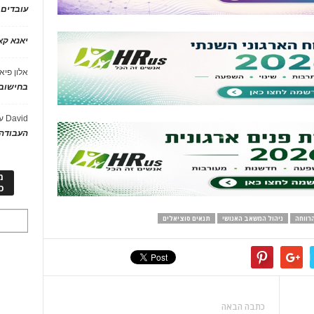
עובדים
יאנא ק
אלון פיא
בחישוב 
David
ע
העבודה 
מ
כ
רווחה
ניהול המשאב האנושי
תנאים סוציאלים
כתבה הבאה