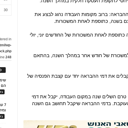
ן יחסי לתקופת העסקה חלקית במהלך השנה.
30
הבראה: ברוב מקומות העבודה נהוג לבצע את
ם בשנה, כתוספת לאחת המשכורות.
כתוספת לאחת המשכורות של החודשים יוני, יולי
tered in
tml/wp-
ock.php
למשכורת של חודש אחר במהלך השנה, בהתאם
line
248
כ
בלים את דמי ההבראה יחד עם קצבת הפנסיה של
הם ל
בלו
טרם השלים שנה במקום העבודה, יקבל את דמי
וקבת. בדמי ההבראה שיקבל תחושב גם השנה
7 ע
ומית
בלו