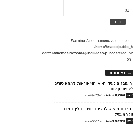
31
« יול
Warning
: A non-numeric value encoun
/home/hrusco/public_h
content/themes/Newsmag/includes/wp_booster/td_bl
on 
תבות אחרונות
שימור עובדים בעידן ה-AI והאי-וודאות: למה פיטורים
א פתרון קסם
מערכת HRus
-
05/08/2026
גים
מודי התווך שיש להציב בבסיס תהליך הגיוס
וג המעסיק
מערכת HRus
-
05/08/2026
גים