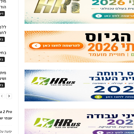
חילו
הוד
דינ
ללמו
לחמ
בלו
בחיר
בלו
ושימ
בלו
a 2 Pro
עצמי של
יפעת
על