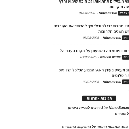
פי מעסיקים תחת אותו גג: חובת שימוע וחלף
עה מוקדמת
מערכת HRus
-
04/08/2026
י עבודה
ד מחדש כדי להוביל: איך להכשיר את העובדים
ש השנים הקרובות
מערכת HRus
-
03/08/2026
גים
ות בפתח: מה השפעתן על מקום העבודה?
כותבים חיצוניים
-
03/08/2026
גים
מיתוג מעסיק בעידן ה-AI: המנוע הכלכלי של גיוס
ור טלנטים
מערכת HRus
-
30/07/2026
גים
תגובות אחרונות
Nano Banan
על
3 דרכים לבניית ביטחון
 עובדים
במה מתבטא ההחזר על ההשקעה בהכשרת