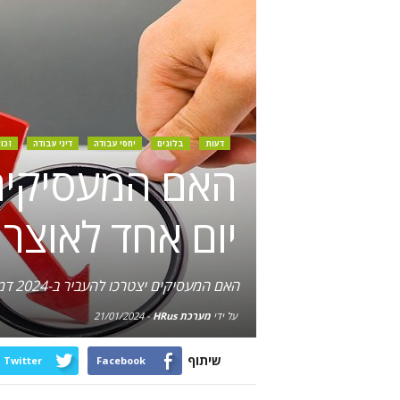
דעות
בלוגים
יחסי עבודה
דיני עבודה
זכו
האם המעסיקים
יום אחד לאוצר 
האם המעסיקים יצטרכו להעביר ב-2024 דמי הבראה של יום אחד לאוצר במקום לעובדים
על ידי
מערכת HRus
-
21/01/2024
שיתוף
Twitter
Facebook