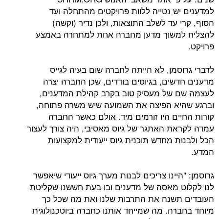
ש נטייה ללוות פרויקטים מהתחלה ועד
עד לשלב התוצאות, ולכן נדיר (וקשה)
משוך מדען מחברה אחת למתחרה באמצע
סמן, לא הייתה לחברה שום בעיה לגייס
שים, בגיוסים בודדים, שכן החברה יצרה
של מעסיק טוב בקרב קהילת המדענים,
א הפיצה את השמועה שיש משרה פתוחה,
ים היו זורמים מיד. אולם כאשר החברה
ת האתגר של גיוס מאסיבי, היה צורך לעצור
 מחדש תוכנית גיוס ייעודית למקצועות
יינו צריכים לבנות מערך גיוס ייעודי שיאפשר
 מאסה של מדענים ובו בעת חששנו שקליטת
שנה את התרבות שלנו ואת מה שכל כך
רה. מה שמייחד אותנו כחברה ביוטכנולוגית