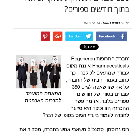
סקירות
דשים ספורים?
דף הבית
10/11/2014
-
Twitter
Face
'חברת התרופות Regeneron
Pharmaceuticals איננה מקום
אים לכולם' – כך
ד הבית של החברה,
על אף שזו שאפה לגייס 350
התאמת המועמד
ווח של חודשים
לתרבות הארגונית
בד. אז מה פשר
 וכיצד היא סייעה
וד ביעדי הגיוס בסופו של דבר?
ן, סמנכ"ל משאבי אנוש בחברה, מסביר את