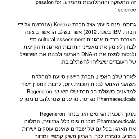
זה התשוקה וההתלהבות מהמדע. passion for
גרוסמן פנה לייעוץ אצל חברת Kenexa (שנרכשה על ידי
חברת IBM בשנת 2012) אשר בשלב הראשון ביצעה
הערכת תרבות ארגונית cultural assessment כדי
מק את מאפייני התרבות הארגונית הקיימת
ולנסות לפצח את ה-DNA הארגוני ולבנות את הפרופיל
ם שיצליחו להשתלב בה.
האפיון, חברת הייעוץ סייעה למחלקת
ש לבנות תוכנית גיוס, לרבות קמפיין ייעודי
למדענים כשגולת הכותרת שלו היא ש- Regeneron
ענים שמתלהבים ממדע!
מתוך תוכנית הגיוסים הזו, בנתה Regeneron
Pharmaceuticals תוכנית גיוס כלל ארגונית, המלווה
 בכל גם של עובדים שאינם עוסקים ישירות
רת לכך, הארגון משיק קמפיין ומדוור