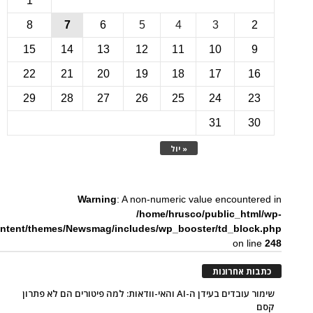
1
8
7
6
5
4
3
15
14
13
12
11
10
22
21
20
19
18
17
1
29
28
27
26
25
24
2
31
3
« יול
Warning
: A non-numeric value encounte
/home/hrusco/public_htm
content/themes/Newsmag/includes/wp_booster/td_bloc
on li
ת אחרונות
שימור עובדים בעידן ה-AI והאי-וודאות: למה פיטורים הם לא פתרון