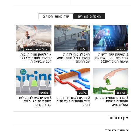
מאמרים קשורים
עוד מאותו הכותב
בלוגים
ניהול משאבי אנוש
 חדשות
האם לגיטימי לדחות
איך לספק חוויה חיובית
אים את
מועמד בגלל חוסר כימיה
למועמד פוטנציאלי בלי
עם המנהל
לטבוע בשאלות
בלוגים
בלוגים
ים סינון
2 דרכים לאתר יצירתיות
3 צעדים שיש לנקוט לפני
ת
אצל מועמדים בעת הליך
תחילת הליך גיוס של
הגיוס
קבוצה גדולה
ה