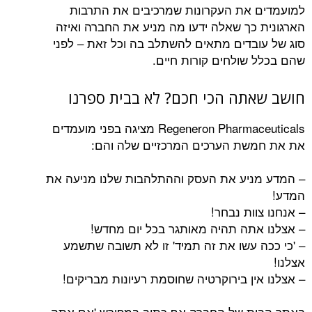
את העקרונות שמרכיבים את התרבות
כך שאלה ידעו מה מניע את החברה ואיזה
בדים מתאים להשתלב בה וכל זאת – לפני
שולחים קורות חיים.
תה הכי חכם? לא בבית ספרנו
Regeneron Pharmaceuticals מציגה בפני מועמדים
שת הערכים המרכזיים שלה והם:
יע את העסק וההתלהבות שלנו מניעה את
ות נבחר!
תה תהיה מאותגר בכל יום מחדש!
 עשו את זה תמיד' זו לא תשובה שתשמע
ן בירוקרטיה שחוסמת רעיונות מבריקים!
ת של החברה אף כתוב במפורש 'אם אתה