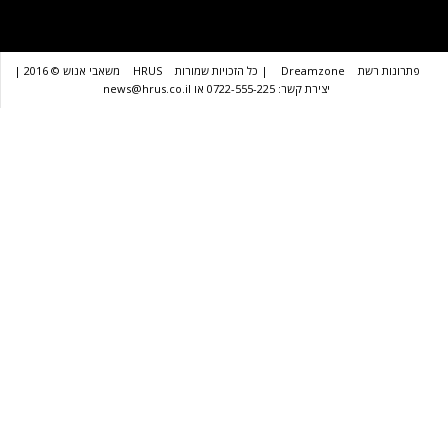
שת
Dreamzone
| כל הזכויות שמורות
HRUS
משאבי אנוש © 2016 |
יצירת קשר: 0722-555-225 או news@hrus.co.il