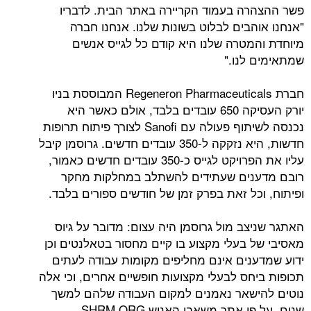
ה בעמוד הקריירה באתר הבית. לדבריו
הבים לבלוט בשונות שלנו. אנחנו חברה
מטרה שלנו היא קודם כל לגייס אנשים
לנו."
חברת Regeneron Pharmaceuticals המבוססת בניו
יורק העסיקה 650 עובדים בלבד, אולם כאשר היא
נכנסה לשיתוף פעולה עם Sanofi לצורך פיתוח תרופות
חדשות, היא נזקקה ל-350 עובדים חדשים. גרוסמן קיבל
עליו את הפרויקט לגייס כ-350 עובדים חדשים כאמור,
נים שעתידים להשתלב במחלקות מחקר
כל זאת בפרק זמן של חודשים ספורים בלבד.
צב מול גרוסמן היה עצום: מדובר על גיוס
 בעלי מקצוע בו קיים מחסור בטאלנטים וכן
נים אינם מחליפים מקומות עבודה לעתים
חס לבעלי מקצועות חופשיים אחרים, וכי אלה
שאר נאמנים למקום העבודה שלהם למשך
שנים. על פי אתר משאבי האנוש SHRM.ORG