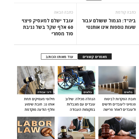
כתבה קודמת
כתבה הבאה
ביה"ד: הגמול ששולם עבור
עובד ישלם למעסיק פיצוי
שעות נוספות אינו אותנטי
60 אלף שקל בשל גניבת
סוד מסחרי
מאמרים קשורים
עוד מאותו הכותב
בלוגים
בלוגים
דיני עבודה
חובת הפקדות לביטוח
הנהלה מכילה: שילוב
חילופי מעסיקים תחת
פנסיוני לעובדים חדשים
עובדים עם מוגבלות
אותו גג: חובת שימוע
ולעובדים לאחר פרישה
במקומות העבודה
וחלף הודעה מוקדמת