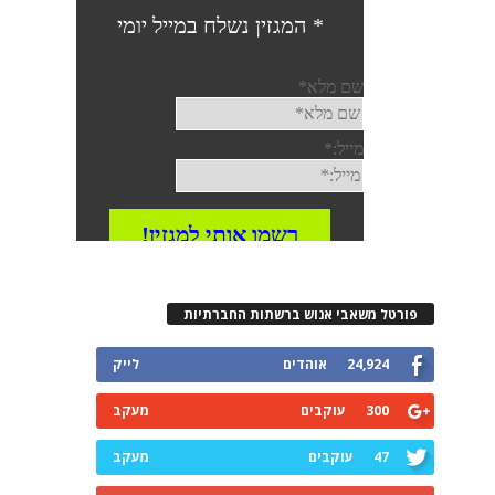
פורטל משאבי אנוש ברשתות החברתיות
24,924
אוהדים
לייק
300
עוקבים
מעקב
47
עוקבים
מעקב