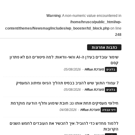
Warning
: A non-numeric value encountered in
/home/hrusco/public_html/wp-
content/themes/Newsmag/includes/wp_booster/td_block.php
on line
248
כתבות אחרונות
שימור עובדים בעידן ה-AI והאי-וודאות: למה פיטורים הם לא פתרון
קסם
מערכת HRus
-
05/08/2026
בלוגים
7 עמודי התווך שיש להציב בבסיס תהליך הגיוס ומיתוג המעסיק
מערכת HRus
-
05/08/2026
בלוגים
חילופי מעסיקים תחת אותו גג: חובת שימוע וחלף הודעה מוקדמת
מערכת HRus
-
04/08/2026
דיני עבודה
ללמוד מחדש כדי להוביל: איך להכשיר את העובדים לחמש השנים
הקרובות