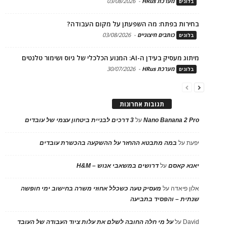
מערכת HRus
-
03/08/2026
בלוגים
בחירות בפתח: מה השפעתן על מקום העבודה?
כותבים חיצוניים
-
03/08/2026
בלוגים
מיתוג מעסיק בעידן ה-AI: המנוע הכלכלי של גיוס ושימור טלנטים
מערכת HRus
-
30/07/2026
בלוגים
תגובות אחרונות
Nano Banana 2 Pro
על
3 דרכים לבניית ביטחון עצמי של עובדים
יפעת
על
במה מתבטא ההחזר על ההשקעה בהכשרת עובדים
יאנא קאסם
על
דרושים במשאבי אנוש – H&M
אלון פיאדה
על
מעסיק טעה כשכלל אחוזי משרה בחישוב ימי חופשה
שנתית – והפסיד בתביעה
David
על
על מי חלה החובה לשלם את עלות ציוד העבודה של העובד