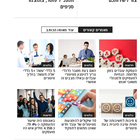
סניפים
מאמרים קשורים
עוד מאותו הכותב
בלוגים
בלוגים
בזמן
האם בעת משבר כלכלי
5 כללי 'עשה' ו-5 כללי
צריך להימנע מפיטורי
'אלה תעשה' בהליך
הלי
עובדים ובאילו מצבים זה
פיטורים
אפשרי
בלוגים
חדשות
ותה של
10 שיקולים להימנעות
באוגוסט היה שיעור
ובית בעת
מפיטורים של עובד חדש
התעסוקה כ-79.4%;
שאינו מתאים לתפקיד
כ-4.358 מיליון איש היו
מועסקים