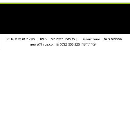
שת
Dreamzone
| כל הזכויות שמורות
HRUS
משאבי אנוש © 2016 |
יצירת קשר: 0722-555-225 או news@hrus.co.il