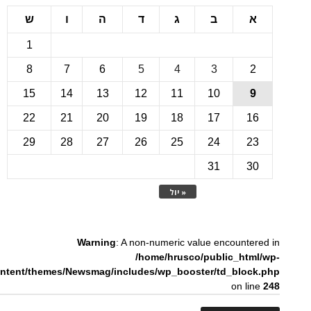
ב
ג
ד
ה
ו
ש
1
8
7
6
5
4
3
15
14
13
12
11
10
22
21
20
19
18
17
1
29
28
27
26
25
24
2
31
3
« יול
Warning
: A non-numeric value encounte
/home/hrusco/public_htm
content/themes/Newsmag/includes/wp_booster/td_bloc
on li