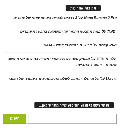
תגובות אחרונות
על
Nano Banana 2
3 דרכים לבניית ביטחון עצמי של עובדים
על
במה מתבטא ההחזר על ההשקעה בהכשרת עובדים
על
 קאסם
דרושים במשאבי אנוש – H&M
 פיאדה
על
מעסיק טעה כשכלל אחוזי משרה בחישוב ימי חופשה
ת – והפסיד בתביעה
D
על
על מי חלה החובה לשלם את עלות ציוד העבודה של העובד
נהל משאבי אנוש החיפוש שלך מתחיל כאן…