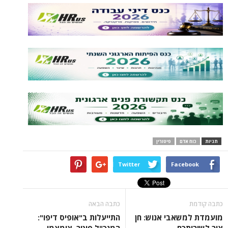
אדם
פיטורין
Twitter
Face
כתבה הבאה
שאבי אנוש: חן
התייעלות ב"אופיס דיפו":
כם
המנכ"ל פוטר, צומצמו