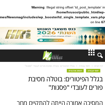
Warning
: Illegal string offset 'td_pos
/home/hrusco/publ
content/themes/Newsmag/includes/wp_booster/td_single_templa
חדשות
 עבודה
בגלל הפיטורים: בוטלה מסיבת פורים לעובדי "פסגות"
רווחה ארגונית
דעות
פיטורים: בוטלה מסיבת
ברנז'ה
עובדי "פסגות"
מאמרים
 אמורה הייתה להתקיים מחר