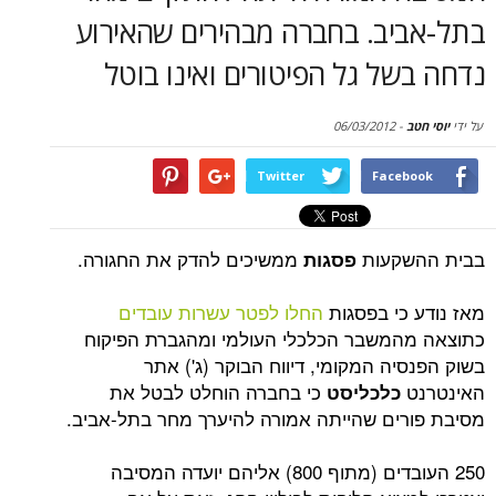
סקירות
יב. בחברה מבהירים שהאירוע
ל גל הפיטורים ואינו בוטל
דף הבית
06/03/2012
-
Twitter
Face
קעות
ממשיכים להדק את החגורה.
פסגות
כי בפסגות
החלו לפטר עשרות עובדים
משבר הכלכלי העולמי ומהגברת הפיקוח
ה המקומי, דיווח הבוקר (ג') אתר
כי בחברה הוחלט לבטל את
כלכליסט
ים שהייתה אמורה להיערך מחר בתל-אביב.
250 העובדים (מתוף 800) אליהם יועדה המסיבה