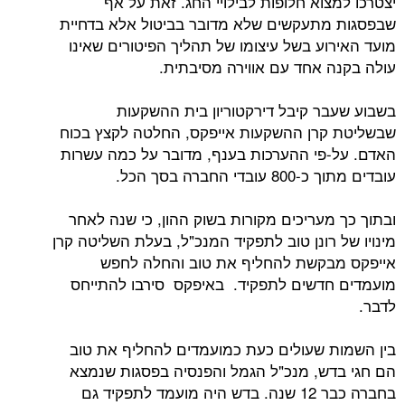
וא חלופות לבילויי החג. זאת על אף
תעקשים שלא מדובר בביטול אלא בדחיית
וע בשל עיצומו של תהליך הפיטורים שאינו
 אחד עם אווירה מסיבתית.
ר קיבל דירקטוריון בית ההשקעות
רן ההשקעות אייפקס, החלטה לקצץ בכוח
פי ההערכות בענף, מדובר על כמה עשרות
החברה בסך הכל.
מעריכים מקורות בשוק ההון, כי שנה לאחר
רונן טוב לתפקיד המנכ"ל, בעלת השליטה קרן
בקשת להחליף את טוב והחלה לחפש
דשים לתפקיד. באיפקס סירבו להתייחס
 שעולים כעת כמועמדים להחליף את טוב
ש, מנכ"ל הגמל והפנסיה בפסגות שנמצא
בחברה כבר 12 שנה. בדש היה מועמד לתפקיד גם