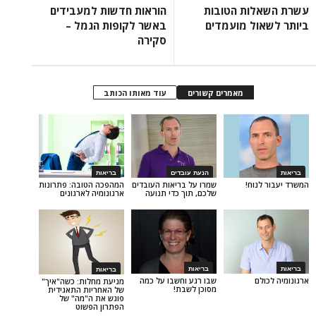
ות הטובות
הוראות חדשות למעבידים
ל מועמדים
באשר לקופות הגמל –
סקירה
מאמרים קשורים
עוד מאותו הכותב
הנעת עובדים
בריאות
וח!
שמרו על בריאות העובדים
המהפכה הטובה: פתרונות
שלכם, תוך כדי תנועה
ארגונומיה לארגונים
בריאות
בריאות
שבו רגע וחשבו על כמה
ם
מניעת מחלות: כשה"איך"
מסוכן לשבת!
של האחריות התאגידית
פוגש את ה"מה" של
הפתרון הפשוט