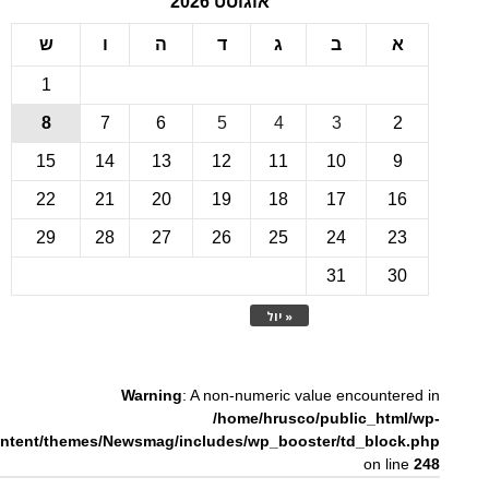
אוגוסט 2026
ב
ג
ד
ה
ו
ש
1
8
7
6
5
4
3
15
14
13
12
11
10
22
21
20
19
18
17
1
29
28
27
26
25
24
2
31
3
« יול
Warning
: A non-numeric value encounte
/home/hrusco/public_htm
content/themes/Newsmag/includes/wp_booster/td_bloc
on li