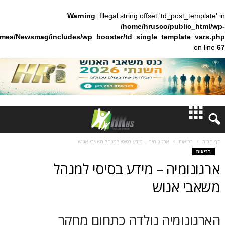
Warning
: Illegal string offset 'td_pos
/home/hrusco/publ
content/themes/Newsmag/includes/wp_booster/td_single_templa
חדשות
ות
ארגונומיה – מידע בסיסי למנהל משאבי אנוש
דעות
מיה – מידע בסיסי למנהל
ברנז'ה
אנוש
מאמרים
ומיה נולדה כתחום מחקר