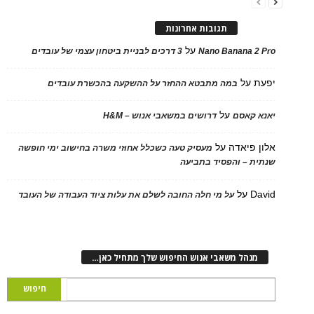
תגובות אחרונות
על
Nano Banana 2
3 דרכים לבניית ביטחון עצמי של עובדים
על
במה מתבטא ההחזר על ההשקעה בהכשרת עובדים
על
 קאסם
דרושים במשאבי אנוש – H&M
 פיאדה
על
מעסיק טעה כשכלל אחוזי משרה בחישוב ימי חופשה
ת – והפסיד בתביעה
D
על
על מי חלה החובה לשלם את עלות ציוד העבודה של העובד
נהל משאבי אנוש החיפוש שלך מתחיל כאן…