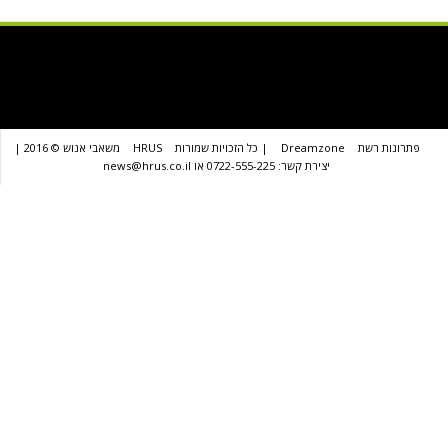
שת
Dreamzone
| כל הזכויות שמורות
HRUS
משאבי אנוש © 2016 |
יצירת קשר: 0722-555-225 או news@hrus.co.il