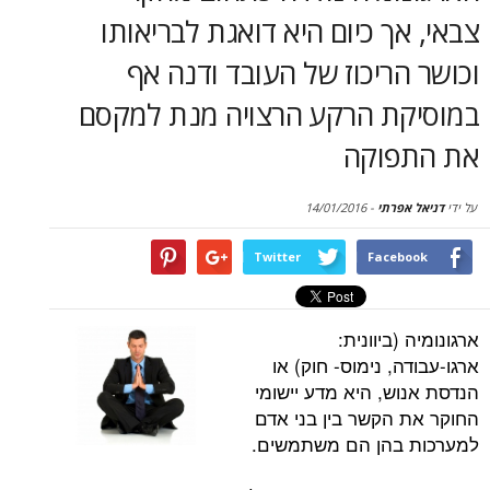
סקירות
ך כיום היא דואגת לבריאותו
ריכוז של העובד ודנה אף
דף הבית
ת הרקע הרצויה מנת למקסם
וקה
פרתי
-
14/01/2016
Twitter
Face
ביוונית:
, נימוס- חוק) או
ש, היא מדע יישומי
הקשר בין בני אדם
בהן הם משתמשים.