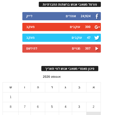
פורטל משאבי אנוש ברשתות החברתיות
24,924
אוהדים
לייק
300
עוקבים
מעקב
47
עוקבים
מעקב
307
מנויים
להירשם
סינון מאמרי משאבי אנוש לפי תאריך
אוגוסט 2026
א
ב
ג
ד
ה
ו
ש
1
8
7
6
5
4
3
2