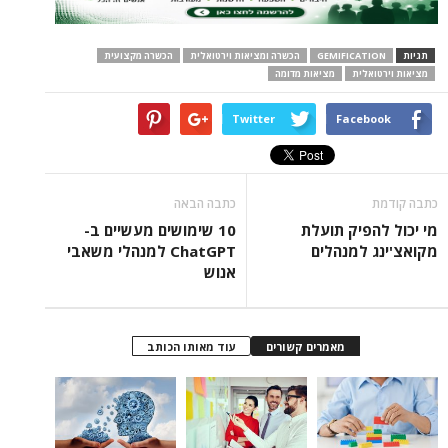
תגיות
GEMIFICATION
הכשרה ומציאות וירטואלית
הכשרה מקצועית
מציאות וירטואלית
מציאות מדומה
Twitter
Facebook
כתבה קודמת
כתבה הבאה
מי יכול להפיק תועלת
10 שימושים מעשיים ב-
מקואצ'ינג למנהלים
ChatGPT למנהלי משאבי
אנוש
מאמרים קשורים
עוד מאותו הכותב