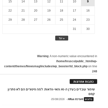
15
14
13
12
11
10
9
22
21
20
19
18
17
16
29
28
27
26
25
24
23
31
30
« יול
Warning
: A non-numeric value encountered in
/home/hrusco/public_html/wp-
content/themes/Newsmag/includes/wp_booster/td_block.php
on line
248
כתבות אחרונות
שימור עובדים בעידן ה-AI והאי-וודאות: למה פיטורים הם לא פתרון
קסם
מערכת HRus
-
05/08/2026
בלוגים