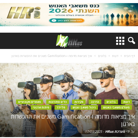
דף הבית
דעות
בלוגים
איך מציאות מדומה ו-Gamification משנים את ההכשרות בארגון
דעות
בלוגים
הדרכה
סקירות
כלים ופתרונות
מאמרים מקצועיים
מעולם משאבי האנוש
ניהול משאבי אנוש
סליידר
פיתוח ארגוני
איך מציאות מדומה ו-Gamification משנים את ההכשרות
בארגון
על ידי
מערכת HRus
-
17/03/2025