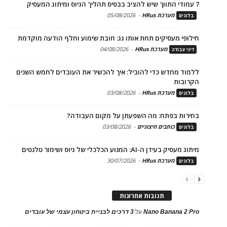
7 עמודי התווך שיש להציב בבסיס תהליך הגיוס ומיתוג המעסיק
מערכת HRus
-
05/08/2026
בלוגים
חילופי מעסיקים תחת אותו גג: חובת שימוע וחלף הודעה מוקדמת
מערכת HRus
-
04/08/2026
דיני עבודה
ללמוד מחדש כדי להוביל: איך להכשיר את העובדים לחמש השנים
הקרובות
מערכת HRus
-
03/08/2026
בלוגים
בחירות בפתח: מה השפעתן על מקום העבודה?
כותבים חיצוניים
-
03/08/2026
בלוגים
מיתוג מעסיק בעידן ה-AI: המנוע הכלכלי של גיוס ושימור טלנטים
מערכת HRus
-
30/07/2026
בלוגים
תגובות אחרונות
Nano Banana 2 Pro
על
3 דרכים לבניית ביטחון עצמי של עובדים