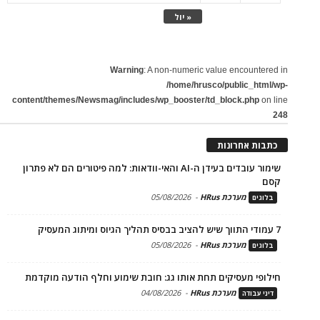
« יול
Warning
: A non-numeric value encountered in
/home/hrusco/public_html/wp-
content/themes/Newsmag/includes/wp_booster/td_block.php
on line
248
כתבות אחרונות
שימור עובדים בעידן ה-AI והאי-וודאות: למה פיטורים הם לא פתרון
קסם
מערכת HRus
-
05/08/2026
בלוגים
7 עמודי התווך שיש להציב בבסיס תהליך הגיוס ומיתוג המעסיק
מערכת HRus
-
05/08/2026
בלוגים
חילופי מעסיקים תחת אותו גג: חובת שימוע וחלף הודעה מוקדמת
מערכת HRus
-
04/08/2026
דיני עבודה