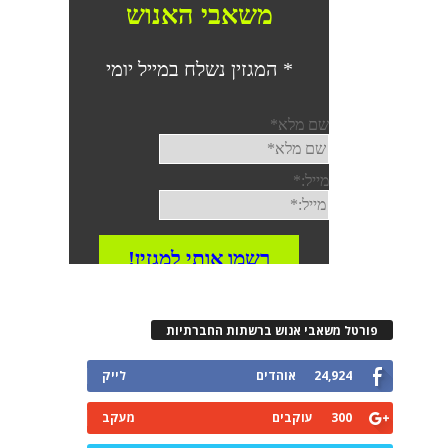
פורטל משאבי אנוש ברשתות החברתיות
24,924
אוהדים
לייק
300
עוקבים
מעקב