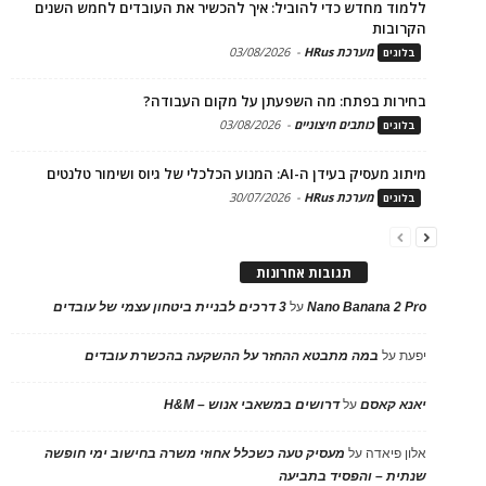
ללמוד מחדש כדי להוביל: איך להכשיר את העובדים לחמש השנים
הקרובות
מערכת HRus
-
03/08/2026
בלוגים
בחירות בפתח: מה השפעתן על מקום העבודה?
כותבים חיצוניים
-
03/08/2026
בלוגים
מיתוג מעסיק בעידן ה-AI: המנוע הכלכלי של גיוס ושימור טלנטים
מערכת HRus
-
30/07/2026
בלוגים
תגובות אחרונות
Nano Banana 2 Pro
על
3 דרכים לבניית ביטחון עצמי של עובדים
יפעת
על
במה מתבטא ההחזר על ההשקעה בהכשרת עובדים
יאנא קאסם
על
דרושים במשאבי אנוש – H&M
אלון פיאדה
על
מעסיק טעה כשכלל אחוזי משרה בחישוב ימי חופשה
שנתית – והפסיד בתביעה