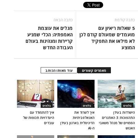
כתבה קודמת
כתבה הבאה
5 שאלות ריאיון עם
מגלים את עוצמת
מועמדים שמעולם קודם לכן
האמפתיה: הכלי שמניע
לא מילאו את התפקיד
קריירות ומנהיגות בעולם
המוצע
העבודה החדש
מאמרים קשורים
עוד מאותו הכותב
בלוגים
בלוגים
בלוגים
הישרדות בעידן
איך לשרוד את
איך להתמודד עם
התהפוכות: 3 האתגרים
האנאלפביתיוּת
היעדרויות תכופות של
הסמויים של מנהל משאבי
הדיגיטלית בארגון בעידן
עובדים
האנוש
ה-AI