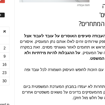
חוזה עבודה
ם'
ס
המתחרים?
א
עבודה סעיפים האוסרים על עובד לעבוד אצל
ספק שירותים זהים לאלו אותם נתן המעסיק. איסורים
מראש או תחומים לאזור גאוגרפי מסוים. זאת במקרה
2
ה של המעסיק.
על ההגבלות להיות מידתיות ולא
9
.
ת המשפט
16
 עם הזכות לחופש העיסוק השמורה לכל עובד ופה
23
30
-תחרות לא יעמדו במבחן המערכת המשפטית ביום
לק מהמעסיקים בדיונים על נושאים משפטיים אחרים
של חלש מול חזק).
ered in