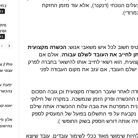
לים הנוכחי (דנקנר), אלא עוד מזמן החזקת
בחיר
רודי).
בלו
ושימ
בלו
טיפ חשוב לכל איש משאבי אנוש:
הכשרה מקצועית
. אולם אם
תן לחייב את העובד לשלם עבורה
עית, הוא רשאי לחייב אותו להישאר בחברה לפרק
a 2 Pro
 ישלם העובד, אם עזב את מקום העבודה לפני
עצמי של
יפעת
ע
דה לאחר שעבר הכשרה מקצועית וכן גובה הסכום
בהכשרת
ות ההכשרה ופרק הזמן שנמשכה. במקרה של חילוקי
בונית המפרטת את גובה עלות ההכשרה אותה שילם
יאנא ק
 נקבעת על פי התשלום בפועל של המעסיק לספק
רה אותה דורש הספק בשוק החופשי ).
אלון פי
בחישוב 
יות שימושי מאוד ככלי לשימור עובדים. עובד שיוצא