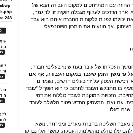
פי החוזה עם המתייחסים למקום העבודה הבא של
ml/wp-
 אחד הדרכים לעקוף מגבלה חוקית זו, לדוגמה,
ck.php
את יכולתו לפנות ללקוחות החברה איתם הוא עבד
ine
248
 העיסוק, אך מונעים את היתרון הפוטנציאלי
כ
הם ל
בלו
 המשך העסקתו של עובד בעת שינוי בעלים/ חברה.
7 ע
ומית
 על פי משך הזמן שעבד במקום העבודה, אף אם
בלו
או רכישת העסק על ידי בעלים חדשים, נשמרים
עיף בו מתבקש העובד לחתום כי הוא הופך ל "עובד
חילו
חייבת. הזכויות המוקנות לעובד כוללות את דמי
הוד
תית. עם זאת, המעסיק החדש פטור מלשלם לעובד
דינ
ישנם כאלו.
ללמו
לחמ
 מעבר השליטה בחברת מעריב ומכירתה. נושא
בלו
ם להם עלו כחלק מהשלמת העסקה, כאשר אלו נבדקו