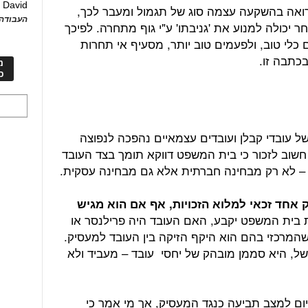
David
ע
ואה בהשקעה עצמה סוג של תגמול ומעבר לכך,
העבודה 
יכולה למנוע את 'גניבתו' ע"י גוף מתחרה. לפיכך
 כלי טוב, ולפעמים טוב יותר, מסעיף אי תחרות
כתבה זו.
מ
כ
 עובדי קבלן ועובדים עצמאיים נהפכה לנפוצה
שוב לזכור כי בית המשפט דווקא תומך בצד העובד
ל – לא רק מבחינה חברתית אלא גם מבחינה עסקית.
אחד זכאי למלוא הזכויות, אף אם הוא מגיש
ת בית המשפט יקבע, האם העובד היה פרילנסר או
המרכזי בהם הוא היקף הזיקה בין העובד למעסיק.
, היא סממן מובהק של יחסי עובד – מעביד ולא
היום למצב תביעה כנגד המעסיק, אך מי אמר כי