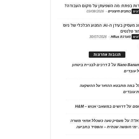
ות בפתח: מה השפעתן על מקום העבודה?
כותבים חיצוניים
-
03/08/2026
גים
מיתוג מעסיק בעידן ה-AI: המנוע הכלכלי של גיוס
ור טלנטים
מערכת HRus
-
30/07/2026
גים
תגובות אחרונות
על
Nano Banan
3 דרכים לבניית ביטחון
 עובדים
ל
במה מתבטא ההחזר על ההשקעה
 עובדים
על
אסם
דרושים במשאבי אנוש – H&M
אדה
על
מעסיק טעה כשכלל אחוזי משרה
ימי חופשה שנתית – והפסיד בתביעה