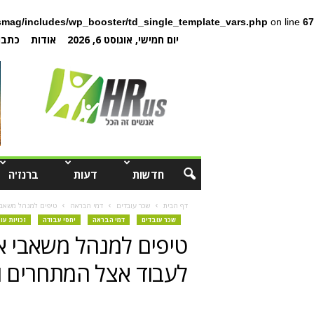
mag/includes/wp_booster/td_single_template_vars.php
on line
67
יום חמישי, אוגוסט 6, 2026
אודות
כתבו 
חדשות
דעות
ברנז'ה
דף הבית
שכר עובדים
דמי הבראה
טיפים למנהל משאבי
שכר עובדים
דמי הבראה
יחסי עבודה
זכויות עו
טיפים למנהל משאבי אנ
לעבוד אצל המתחרים ו