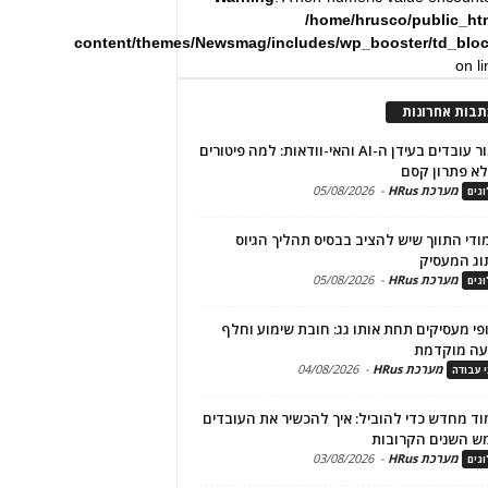
/home/hrusco/public_ht
content/themes/Newsmag/includes/wp_booster/td_blo
on l
תבות אחרונות
שימור עובדים בעידן ה-AI והאי-וודאות: למה פיטורים
א פתרון קסם
מערכת HRus
-
05/08/2026
גים
מודי התווך שיש להציב בבסיס תהליך הגיוס
וג המעסיק
מערכת HRus
-
05/08/2026
גים
פי מעסיקים תחת אותו גג: חובת שימוע וחלף
עה מוקדמת
מערכת HRus
-
04/08/2026
י עבודה
ד מחדש כדי להוביל: איך להכשיר את העובדים
ש השנים הקרובות
מערכת HRus
-
03/08/2026
גים