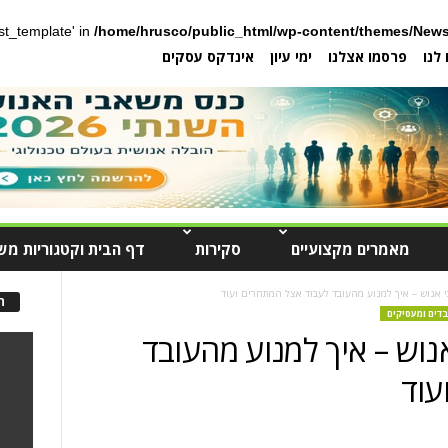
post_template' in
/home/hrusco/public_html/wp-content/themes/News
לנו
פרסמו אצלנו
ימי עיון
אינדקס עסקים
מאמרים מקצועיים
סקירות
דף הבית וקטגוריות מש
 אנוש – איך למנוע מהעובד לעבוד אצל המתחרים ועוד
ה
בדים ומעסיקים
וש – איך למנוע מהעובד
עוד