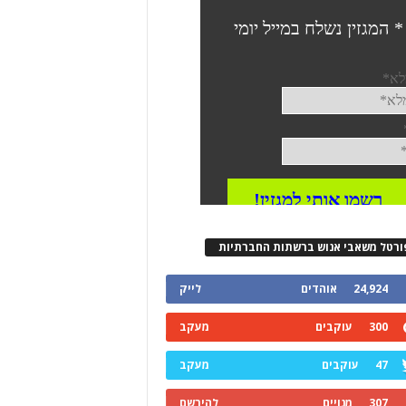
ורטל משאבי אנוש ברשתות החברתיות
24,924
אוהדים
לייק
300
עוקבים
מעקב
47
עוקבים
מעקב
307
מנויים
להירשם