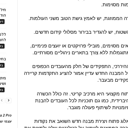
ות מסוימות.
חילו
הוד
ה הממוזגת, יש לאמץ גישת הטוב משני העולמות.
דינ
וח, יש להגדיר בבירור מסלולי קידום חדשים.
ללמו
לחמ
ם מסוימים, מובילי פרויקטים או יועצים פנימיים,
בלו
גמלות ללא צורך בתארים ניהוליים מסורתיים.
בחיר
יררכי, התפקידים של חלק מהעובדים הכפופים
בלו
ל המבנה החדש עדיין אמור להציע התקדמות קריירה
פקידים מבעבר.
ושימ
בלו
ח מקצועי היא מרכיב קריטי. זה כולל הכשרה
יברידית, כמו גם תוכניות לכל העובדים להבנת
ומנויות לשיתוף פעולה מוגבר.
a 2 Pro
לוג פתוח ויצירת מבנה חדש השואב את נקודות
עצמי של
ברה הממוזגת לשמור על הטלנטים שלה ולמצות את