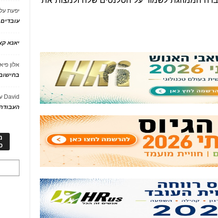
יפעת
על
עובדים
יאנא ק
אלון פיא
בחישוב 
David
ע
העבודה 
מ
כ