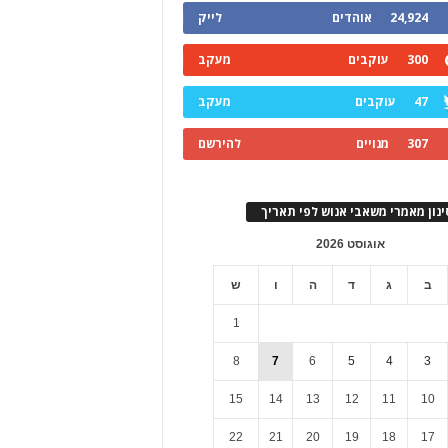
24,924
אוהדים
לייק
300
עוקבים
מעקב
47
עוקבים
מעקב
307
מנויים
להירשם
ינון מאמרי משאבי אנוש לפי תאריך
אוגוסט 2026
ב
ג
ד
ה
ו
ש
1
8
7
6
5
4
3
15
14
13
12
11
10
22
21
20
19
18
17