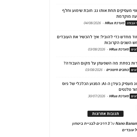
פי מעסיקים תחת אותו גג: חובת שימוע וחלף
עה מוקדמת
מערכת HRus
-
04/08/2026
י עבודה
ד מחדש כדי להוביל: איך להכשיר את העובדים
ש השנים הקרובות
מערכת HRus
-
03/08/2026
גים
ות בפתח: מה השפעתן על מקום העבודה?
כותבים חיצוניים
-
03/08/2026
גים
מיתוג מעסיק בעידן ה-AI: המנוע הכלכלי של גיוס
ור טלנטים
מערכת HRus
-
30/07/2026
גים
תגובות אחרונות
Nano Banan
על
3 דרכים לבניית ביטחון
 עובדים