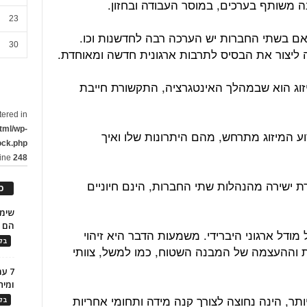
 משותף בערכים, במוסר העבודה ובחזון.
23
ם בשתי החברות יש הערכה רבה לחדשנות וכו.
30
 ליצור את הבסיס לתרבות ארגונית חדשה ומאוחדת.
וג הוא שבמהלך האינטגרציה, התקשורת חייבת
tered in
tml/wp-
וע המיזוג מתרחש, מהם היתרונות שלו ואיך
ock.php
line
248
ת ישירה מהנהלות שתי החברות, הינם חיוניים
כ
הם ל
 מודל ארגוני היברידי. משמעות הדבר היא זיהוי
בלו
 וההעצמה של המבנה השטוח, כמו למשל, צוותי
7 ע
ומית
ותר, הינה נחוצה לצורך קנה מידה ותחומי אחריות
בלו