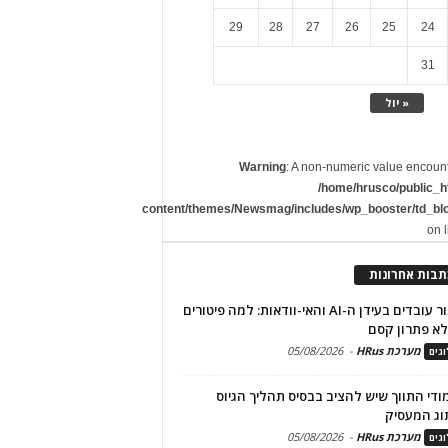
29
28
27
26
25
24
31
« יול
Warning
: A non-numeric value encoun
/home/hrusco/public_h
content/themes/Newsmag/includes/wp_booster/td_bl
on 
תבות אחרונות
שימור עובדים בעידן ה-AI והאי-וודאות: למה פיטורים
א פתרון קסם
מערכת HRus
-
05/08/2026
גים
מודי התווך שיש להציב בבסיס תהליך הגיוס
וג המעסיק
מערכת HRus
-
05/08/2026
גים