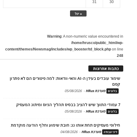
31
30
« יול
Warning
: A non-numeric value encountered in
/home/hrusco/public_html/wp-
content/themes/Newsmag/includes/wp_booster/td_block.php
on line
248
כתבות אחרונות
שימור עובדים בעידן ה-AI והאי-וודאות: למה פיטורים הם לא פתרון
קסם
מערכת HRus
-
05/08/2026
בלוגים
7 עמודי התווך שיש להציב בבסיס תהליך הגיוס ומיתוג המעסיק
מערכת HRus
-
05/08/2026
בלוגים
חילופי מעסיקים תחת אותו גג: חובת שימוע וחלף הודעה מוקדמת
מערכת HRus
-
04/08/2026
דיני עבודה