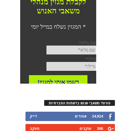
פורטל משאבי אנוש ברשתות החברתיות
24,924
אוהדים
לייק
300
עוקבים
מעקב