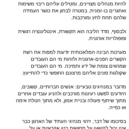
להיות מנהלים מצויינים, ומטילים עליהם ריבוי משימות
ואתגרים בו-זמנית, במטרה לבחון את כושר העמידה
שלהם תחת לחץ ומורכבות.
ולבסוף, מדד הליבה הוא תקשורת, אינטליגנציה רגשית
ופופולריות אורגנית.
מערכות הבינה המלאכותית יודעות למפות את רשת
הקשרים הפנים-ארגונית ולזהות מי הם העובדים
שמהווים צומת של ידע ותמיכה. מי הם העובדים
שקולגות פונים אליהם מרצונם החופשי כדי להתייעץ.
מדובר במנהיגים טבעיים: אנשים חברותיים, קשובים,
היודעים לפשט רעיונות מורכבים ולהניע עובדים אחרים
מתוך שיתוף פעולה ובניית אמון, ולא מתוך הטלת אימה
או כפייה.
בסיכומו של דבר, זיהוי מנהיגי העתיד של הארגון כבר
אינו יכול להישען על תחושות בטן אקראיות או על