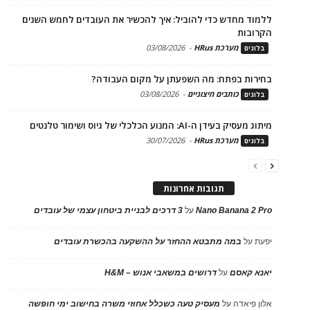
ללמוד מחדש כדי להוביל: איך להכשיר את העובדים לחמש השנים
הקרובות
מערכת HRus
-
03/08/2026
בלוגים
בחירות בפתח: מה השפעתן על מקום העבודה?
כותבים חיצוניים
-
03/08/2026
בלוגים
מיתוג מעסיק בעידן ה-AI: המנוע הכלכלי של גיוס ושימור טלנטים
מערכת HRus
-
30/07/2026
בלוגים
תגובות אחרונות
Nano Banana 2 Pro
על
3 דרכים לבניית ביטחון עצמי של עובדים
יפעת
על
במה מתבטא ההחזר על ההשקעה בהכשרת עובדים
יאנא קאסם
על
דרושים במשאבי אנוש – H&M
אלון פיאדה
על
מעסיק טעה כשכלל אחוזי משרה בחישוב ימי חופשה