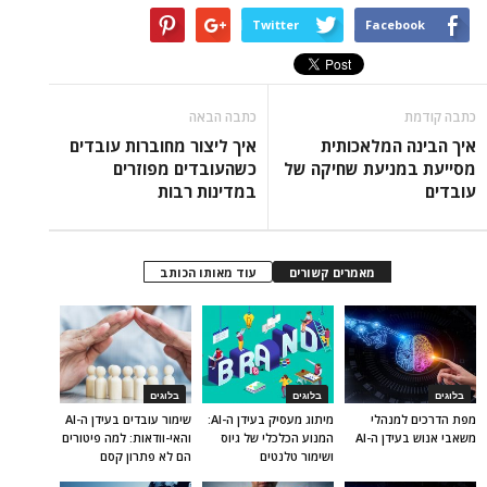
Twitter
Facebook
כתבה קודמת
כתבה הבאה
איך הבינה המלאכותית
איך ליצור מחוברות עובדים
מסייעת במניעת שחיקה של
כשהעובדים מפוזרים
עובדים
במדינות רבות
מאמרים קשורים
עוד מאותו הכותב
בלוגים
בלוגים
בלוגים
מפת הדרכים למנהלי
מיתוג מעסיק בעידן ה-AI:
שימור עובדים בעידן ה-AI
משאבי אנוש בעידן ה-AI
המנוע הכלכלי של גיוס
והאי-וודאות: למה פיטורים
ושימור טלנטים
הם לא פתרון קסם